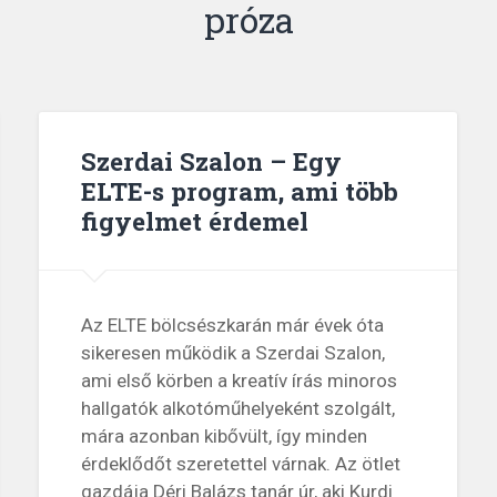
próza
Szerdai Szalon – Egy
ELTE-s program, ami több
figyelmet érdemel
Az ELTE bölcsészkarán már évek óta
sikeresen működik a Szerdai Szalon,
ami első körben a kreatív írás minoros
hallgatók alkotóműhelyeként szolgált,
mára azonban kibővült, így minden
érdeklődőt szeretettel várnak. Az ötlet
gazdája Déri Balázs tanár úr, aki Kurdi