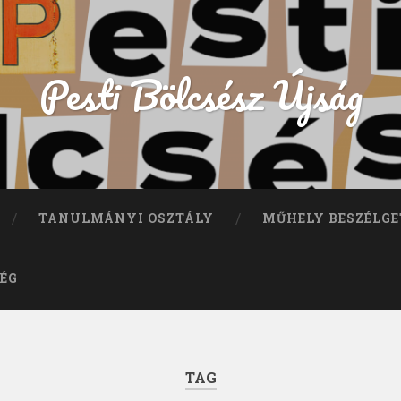
Pesti Bölcsész Újság
TANULMÁNYI OSZTÁLY
MŰHELY BESZÉLGE
ÉG
TAG