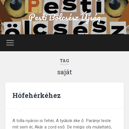
Pesti Bölcsész Újság
TAG
saját
Hófehérkéhez
A tolla nyáron is fehér, A tyúkok éke ő. Parányi teste
mit sem ér, Akár a zord eső. De mégis oly mulattató,