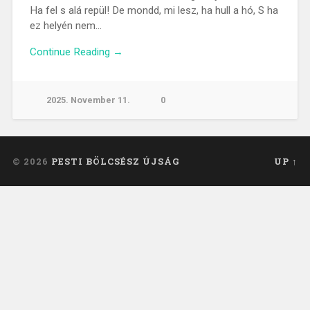
Ha fel s alá repül! De mondd, mi lesz, ha hull a hó, S ha
ez helyén nem…
Continue Reading →
2025. November 11.
0
© 2026
PESTI BÖLCSÉSZ ÚJSÁG
UP ↑