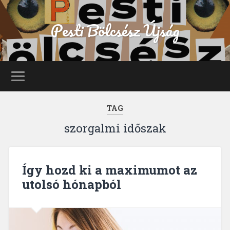
Pesti Bölcsész Újság
TAG
szorgalmi időszak
Így hozd ki a maximumot az
utolsó hónapból