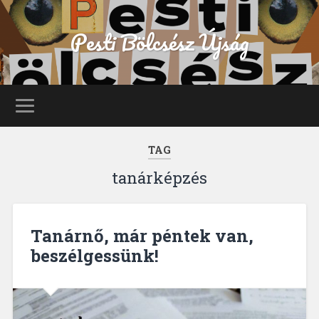
Pesti Bölcsész Újság
TAG
tanárképzés
Tanárnő, már péntek van,
beszélgessünk!