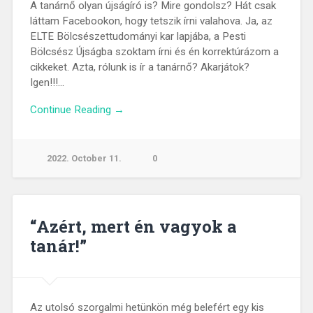
A tanárnő olyan újságíró is? Mire gondolsz? Hát csak
láttam Facebookon, hogy tetszik írni valahova. Ja, az
ELTE Bölcsészettudományi kar lapjába, a Pesti
Bölcsész Újságba szoktam írni és én korrektúrázom a
cikkeket. Azta, rólunk is ír a tanárnő? Akarjátok?
Igen!!!…
Continue Reading →
2022. October 11.
0
“Azért, mert én vagyok a
tanár!”
Az utolsó szorgalmi hetünkön még belefért egy kis