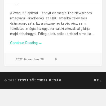
3 évad, 25 epizód – ennyit élt meg a The Newsroom
(magyarul Híradósok), az HBO amerikai televíziós
drámasorozata. Ez a viszonylag kevés rész sem
tökéletes, mégis, ha egyszer valaki elkezdi, alig bírja
majd abbahagyni. Főleg azok, akiket érdekel a média…
Continue Reading →
2022. November 28.
0
© 2026
PESTI BÖLCSÉSZ ÚJSÁG
UP ↑