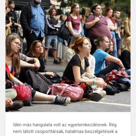
Idén más hangulata volt az egyetemkezdésnek. Rég
nem látott csoporttársak, hatalmas beszélgetések a