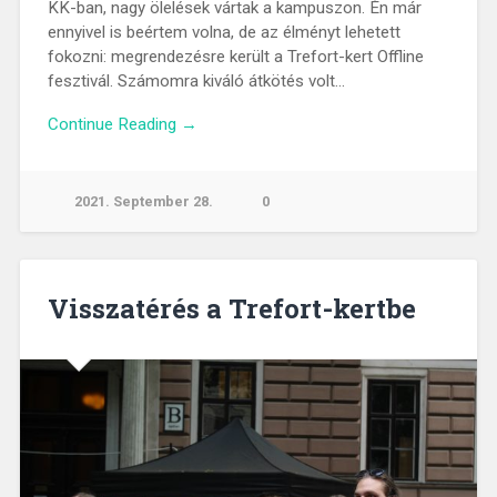
KK-ban, nagy ölelések vártak a kampuszon. Én már
ennyivel is beértem volna, de az élményt lehetett
fokozni: megrendezésre került a Trefort-kert Offline
fesztivál. Számomra kiváló átkötés volt…
Continue Reading →
2021. September 28.
0
Visszatérés a Trefort-kertbe