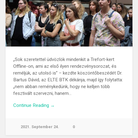
„Sok szeretettel üdvözlök mindenkit a Trefort-kert
Offline-on, ami az első ilyen rendezvénysorozat, és
reméljük, az utolsó is” – kezdte köszöntőbeszédét Dr.
Bartus Dávid, az ELTE BTK dékánja, majd így folytatta:
„nem abban reménykedünk, hogy ne kelljen több
fesztivált szervezni, hanem…
Continue Reading →
2021. September 24.
0