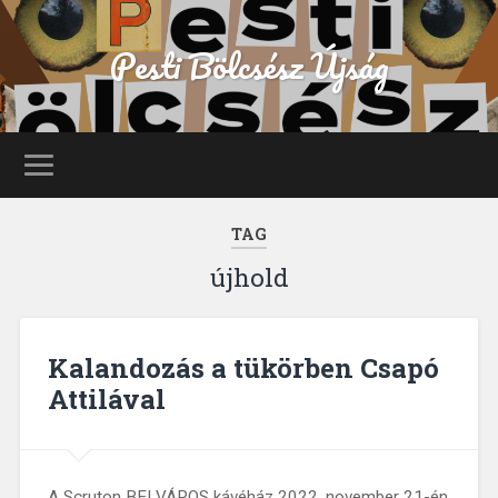
Pesti Bölcsész Újság
TAG
újhold
Kalandozás a tükörben Csapó
Attilával
A Scruton BELVÁROS kávéház 2022. november 21-én