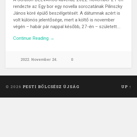
rendezte az Egy bor egy novella sorozatának Pilinszky
János köré épülő beszélgetését. A dátumnak azért is
volt különös jelentősége, mert a költő is november
végén – habár pár nappal később, 27-én – született….
Continue Reading →
2022. November 24.
0
© 2026
PESTI BÖLCSÉSZ ÚJSÁG
UP ↑