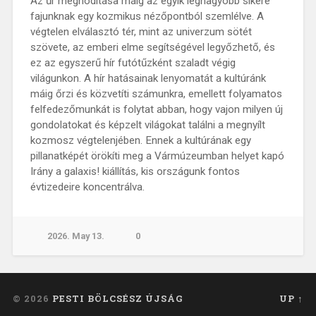
Az űr meghódítása máig az egyik legnagyobb sikere
fajunknak egy kozmikus nézőpontból szemlélve. A
végtelen elválasztó tér, mint az univerzum sötét
szövete, az emberi elme segítségével legyőzhető, és
ez az egyszerű hír futótűzként szaladt végig
világunkon. A hír hatásainak lenyomatát a kultúránk
máig őrzi és közvetíti számunkra, emellett folyamatos
felfedezőmunkát is folytat abban, hogy vajon milyen új
gondolatokat és képzelt világokat találni a megnyílt
kozmosz végtelenjében. Ennek a kultúrának egy
pillanatképét örökíti meg a Vármúzeumban helyet kapó
Irány a galaxis! kiállítás, kis országunk fontos
évtizedeire koncentrálva.
2026. May 13.
0
© 2026
PESTI BÖLCSÉSZ ÚJSÁG
UP ↑