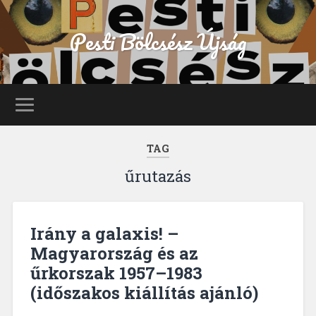
Pesti Bölcsész Újság
TAG
űrutazás
Irány a galaxis! –
Magyarország és az
űrkorszak 1957–1983
(időszakos kiállítás ajánló)