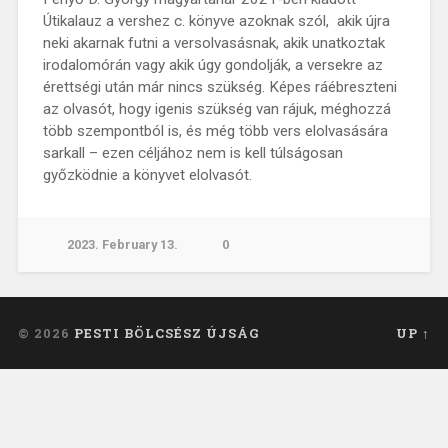
Útikalauz a vershez c. könyve azoknak szól, akik újra
neki akarnak futni a versolvasásnak, akik unatkoztak
irodalomórán vagy akik úgy gondolják, a versekre az
érettségi után már nincs szükség. Képes ráébreszteni
az olvasót, hogy igenis szükség van rájuk, méghozzá
több szempontból is, és még több vers elolvasására
sarkall – ezen céljához nem is kell túlságosan
győzködnie a könyvet elolvasót.
2023. February 13.
0
© 2026
PESTI BÖLCSÉSZ ÚJSÁG
UP ↑