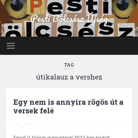
Pesti Bölcsész Újság
TAG
útikalauz a vershez
Egy nem is annyira rögös út a
versek felé
Fenyő D. György magyartanár 2021-ben kiadott