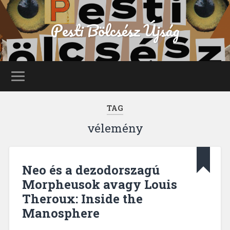
Pesti Bölcsész Újság
TAG
vélemény
Neo és a dezodorszagú
Morpheusok avagy Louis
Theroux: Inside the
Manosphere