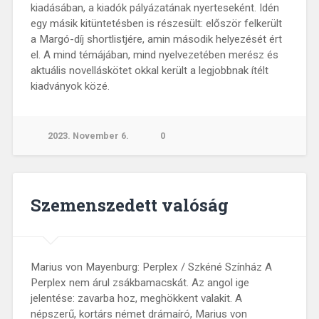
kiadásában, a kiadók pályázatának nyerteseként. Idén
egy másik kitüntetésben is részesült: először felkerült
a Margó-díj shortlistjére, amin második helyezését ért
el. A mind témájában, mind nyelvezetében merész és
aktuális novelláskötet okkal került a legjobbnak ítélt
kiadványok közé.
2023. November 6.
0
Szemenszedett valóság
Marius von Mayenburg: Perplex / Szkéné Színház A
Perplex nem árul zsákbamacskát. Az angol ige
jelentése: zavarba hoz, meghökkent valakit. A
népszerű, kortárs német drámaíró, Marius von