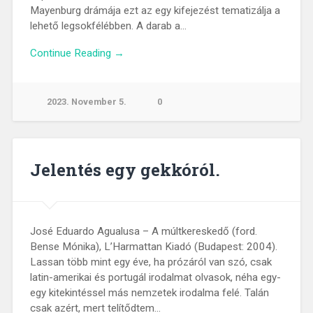
Mayenburg drámája ezt az egy kifejezést tematizálja a
lehető legsokfélébben. A darab a…
Continue Reading →
2023. November 5.
0
Jelentés egy gekkóról.
José Eduardo Agualusa – A múltkereskedő (ford.
Bense Mónika), L’Harmattan Kiadó (Budapest: 2004).
Lassan több mint egy éve, ha prózáról van szó, csak
latin-amerikai és portugál irodalmat olvasok, néha egy-
egy kitekintéssel más nemzetek irodalma felé. Talán
csak azért, mert telítődtem…