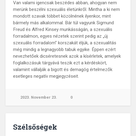
Van valami igencsak beszédes abban, ahogyan nem
merünk beszélni szexuális életünkről. Mintha a ki nem
mondott szavak többet közölnének ilyenkor, mint
bármely más alkalommal. Bár túl vagyunk Sigmund
Freud és Alfred Kinsey munkásságán, a szexuális
forradalmon, egyes nézetek szerint pedig az „új
szexuális forradalom” korszakát éljük, a szexualitás
még mindig a legnagyobb tabuk egyike. Éppen ezért
nevezhetőek dicséretesnek azok a kísérletek, amelyek
foglalkozásuk tárgyává teszik ezt a kérdéskört,
valamint vállalják a bigott és demagóg értelmezők
esetleges negatív megjegyzéseit.
2023. November 23.
0
Szélsőségek