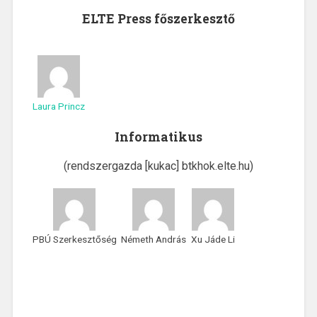
ELTE Press főszerkesztő
Laura Princz
Informatikus
(rendszergazda [kukac] btkhok.elte.hu)
PBÚ Szerkesztőség
Németh András
Xu Jáde Li