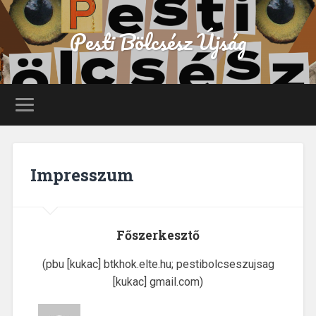
Pesti Bölcsész Újság
Impresszum
Főszerkesztő
(pbu [kukac] btkhok.elte.hu; pestibolcseszujsag
[kukac] gmail.com)