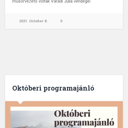
műsorvezető voltak Váradi Júlia vendégei.
2021. October 8.
0
Októberi programajánló