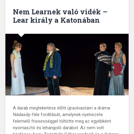
Nem Learnek való vidék –
Lear király a Katonában
A darab megtekintése előtt újraolvastam a dráma
Nádasdy-féle fordítását, amelynek nyelvezete
felemelő frissességgel töltötte meg az egyébként
nyomasztó és lehangoló darabot. Az nem volt