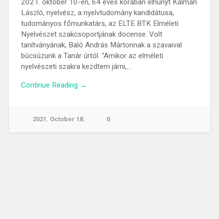
2021. október 10-én, 64 éves korában elhunyt Kálmán
László, nyelvész, a nyelvtudomány kandidátusa,
tudományos főmunkatárs, az ELTE BTK Elméleti
Nyelvészet szakcsoportjának docense. Volt
tanítványának, Baló András Mártonnak a szavaival
búcsúzunk a Tanár úrtól. “Amikor az elméleti
nyelvészeti szakra kezdtem járni,…
Continue Reading →
2021. October 18.
0