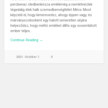
percbenaz öledbenkósza emlékmég a nemlétnézlek
tégedalig élek halk szemedbenvégítélet Mécs Most
képzeld el, hogy kimerevedsz, ahogy éppen vagy, és
márványszoborként egy halott ismeretlen sírjára
helyeződsz, hogy méltó emléket állíts egy sosemlátott
ember teljes…
Continue Reading →
2021. October 1.
0