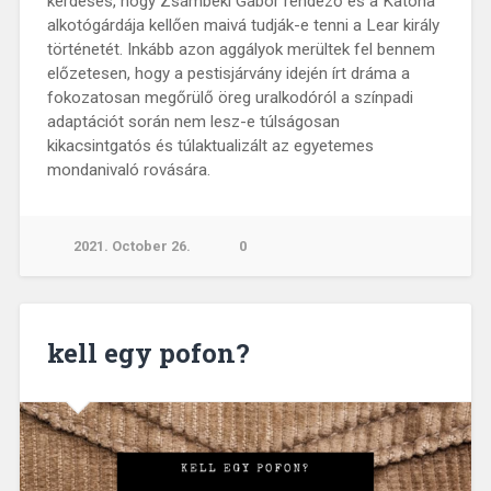
kérdéses, hogy Zsámbéki Gábor rendező és a Katona
alkotógárdája kellően maivá tudják-e tenni a Lear király
történetét. Inkább azon aggályok merültek fel bennem
előzetesen, hogy a pestisjárvány idején írt dráma a
fokozatosan megőrülő öreg uralkodóról a színpadi
adaptációt során nem lesz-e túlságosan
kikacsintgatós és túlaktualizált az egyetemes
mondanivaló rovására.
2021. October 26.
0
kell egy pofon?