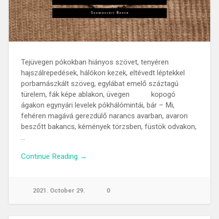
Tejüvegen pókokban hiányos szövet, tenyéren
hajszálrepedések, hálókon kezek, eltévedt léptekkel
porbamászkált szöveg, egylábat emelő száztagú
türelem, fák képe ablakon, üvegen kopogó
ágakon egynyári levelek pókhálómintái, bár – Mi,
fehéren magává gerezdülő narancs avarban, avaron
beszőtt bakancs, kémények törzsben, füstök odvakon,
…
Continue Reading →
2021. October 29.
0