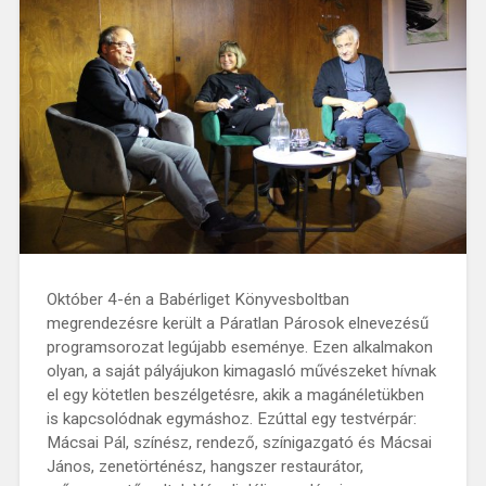
Október 4-én a Babérliget Könyvesboltban
megrendezésre került a Páratlan Párosok elnevezésű
programsorozat legújabb eseménye. Ezen alkalmakon
olyan, a saját pályájukon kimagasló művészeket hívnak
el egy kötetlen beszélgetésre, akik a magánéletükben
is kapcsolódnak egymáshoz. Ezúttal egy testvérpár:
Mácsai Pál, színész, rendező, színigazgató és Mácsai
János, zenetörténész, hangszer restaurátor,