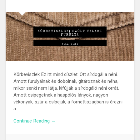
Körbeviszlek Ez itt mind díszlet. Ott sírdogál a néni.
Amott furulyálnak és dobolnak, gitároznak és néha,
mikor senki nem látja, kifújják a sírdogáló néni orrát.
Amott csipegetnek a haspólós lányok, nagyon
vékonyak, szúr a csípejük, a fornettiszagban is érezni
a…
Continue Reading →