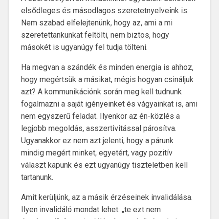
elsődleges és másodlagos szeretetnyelveink is.
Nem szabad elfelejtenünk, hogy az, ami a mi
szeretettankunkat feltölti, nem biztos, hogy
másokét is ugyanúgy fel tudja tölteni.
Ha megvan a szándék és minden energia is ahhoz,
hogy megértsük a másikat, mégis hogyan csináljuk
azt? A kommunikációnk során meg kell tudnunk
fogalmazni a saját igényeinket és vágyainkat is, ami
nem egyszerű feladat. Ilyenkor az én-közlés a
legjobb megoldás, asszertivitással párosítva.
Ugyanakkor ez nem azt jelenti, hogy a párunk
mindig megért minket, egyetért, vagy pozitív
választ kapunk és ezt ugyanúgy tiszteletben kell
tartanunk.
Amit kerüljünk, az a másik érzéseinek invalidálása.
Ilyen invalidáló mondat lehet: „te ezt nem