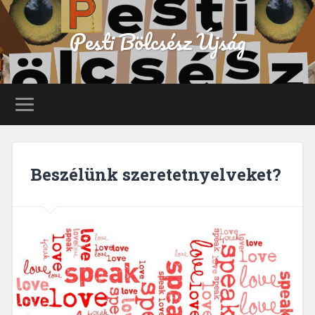
Pesti Bölcsész Újság
Beszélünk szeretetnyelveket?