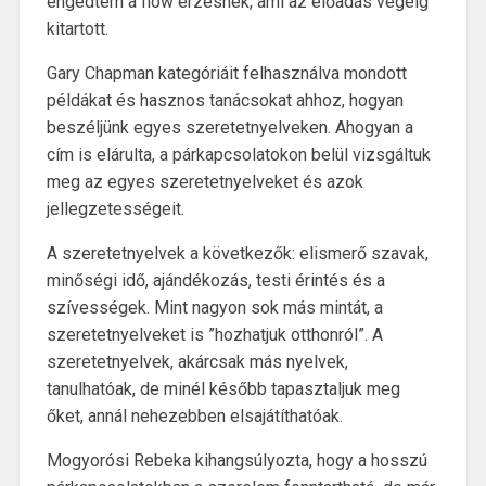
engedtem a flow érzésnek, ami az előadás végéig
kitartott.
Gary Chapman kategóriáit felhasználva mondott
példákat és hasznos tanácsokat ahhoz, hogyan
beszéljünk egyes szeretetnyelveken. Ahogyan a
cím is elárulta, a párkapcsolatokon belül vizsgáltuk
meg az egyes szeretetnyelveket és azok
jellegzetességeit.
A szeretetnyelvek a következők: elismerő szavak,
minőségi idő, ajándékozás, testi érintés és a
szívességek. Mint nagyon sok más mintát, a
szeretetnyelveket is ”hozhatjuk otthonról”. A
szeretetnyelvek, akárcsak más nyelvek,
tanulhatóak, de minél később tapasztaljuk meg
őket, annál nehezebben elsajátíthatóak.
Mogyorósi Rebeka kihangsúlyozta, hogy a hosszú