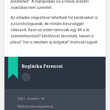
érezheted”. A manipulálás és a másik érzelmi
zsarolása nem szeretet.
Az előadás végeztével tehettünk fel kérdéseket is
a pszichológusnak, aki mindre készséggel
válaszolt. Azon az estén nemcsak egy Mi a te
szeretetnyelved? kérdőívvel távoztunk, hanem a
jóleső “ma is tanultam új dolgokat” érzéssel együtt.
Boglárka Ferencei
2021. October 14.
Műhely beszélgetések