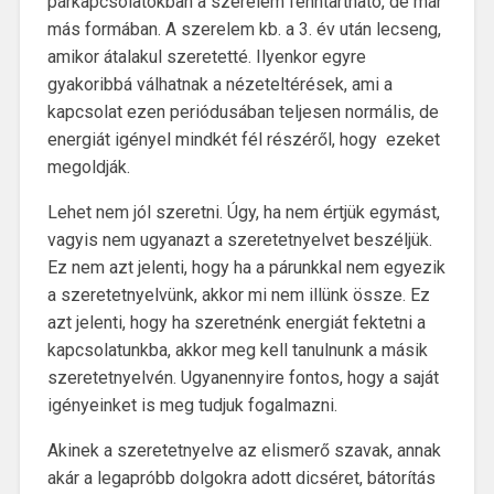
párkapcsolatokban a szerelem fenntartható, de már
más formában. A szerelem kb. a 3. év után lecseng,
amikor átalakul szeretetté. Ilyenkor egyre
gyakoribbá válhatnak a nézeteltérések, ami a
kapcsolat ezen periódusában teljesen normális, de
energiát igényel mindkét fél részéről, hogy ezeket
megoldják.
Lehet nem jól szeretni. Úgy, ha nem értjük egymást,
vagyis nem ugyanazt a szeretetnyelvet beszéljük.
Ez nem azt jelenti, hogy ha a párunkkal nem egyezik
a szeretetnyelvünk, akkor mi nem illünk össze. Ez
azt jelenti, hogy ha szeretnénk energiát fektetni a
kapcsolatunkba, akkor meg kell tanulnunk a másik
szeretetnyelvén. Ugyanennyire fontos, hogy a saját
igényeinket is meg tudjuk fogalmazni.
Akinek a szeretetnyelve az elismerő szavak, annak
akár a legapróbb dolgokra adott dicséret, bátorítás