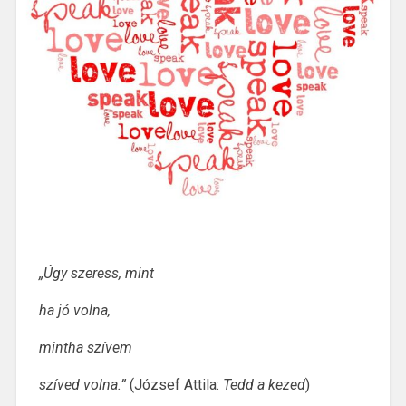
„Úgy szeress, mint
ha jó volna,
mintha szívem
szíved volna.”
(József Attila:
Tedd a kezed
)