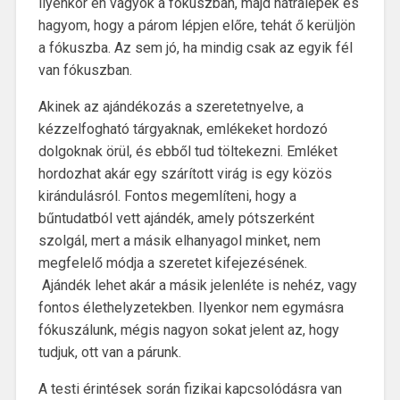
ilyenkor én vagyok a fókuszban, majd hátralépek és
hagyom, hogy a párom lépjen előre, tehát ő kerüljön
a fókuszba. Az sem jó, ha mindig csak az egyik fél
van fókuszban.
Akinek az ajándékozás a szeretetnyelve, a
kézzelfogható tárgyaknak, emlékeket hordozó
dolgoknak örül, és ebből tud töltekezni. Emléket
hordozhat akár egy szárított virág is egy közös
kirándulásról. Fontos megemlíteni, hogy a
bűntudatból vett ajándék, amely pótszerként
szolgál, mert a másik elhanyagol minket, nem
megfelelő módja a szeretet kifejezésének.
Ajándék lehet akár a másik jelenléte is nehéz, vagy
fontos élethelyzetekben. Ilyenkor nem egymásra
fókuszálunk, mégis nagyon sokat jelent az, hogy
tudjuk, ott van a párunk.
A testi érintések során fizikai kapcsolódásra van