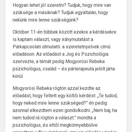
Hogyan lehet jól szeretni? Tudjuk, hogy mire van
szüksége a másiknak? Tudjuk egyáltalán, hogy
nekünk mire lenne szükségünk?
Október 11-én többek között ezekre a kérdésekre
is kaptam választ, vagy iránymutatást a
Párkapcsolati útmutató: a szeretetnyelvek című
előadáson. Az előadást a Jog és Pszichológia
szervezte, a témát pedig Mogyorósi Rebeka
pszichológus, család – és párterapeuta jelölt járta
körül.
Mogyorósi Rebeka rögtön azzal kezdte az
előadást, hogy feltett egy költői kérdést: „Te tudod,
hogy neked mire lenne szükséged?” én pedig
azonnal elkezdtem ezen gondolkodni. „Nem baj, ha
nem tudod rá rögtön a választ.” mondta a
pszichológus, és ettől megkönnyebbülve