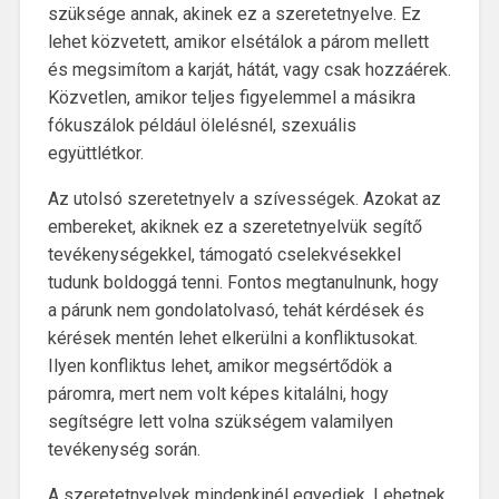
szüksége annak, akinek ez a szeretetnyelve. Ez
lehet közvetett, amikor elsétálok a párom mellett
és megsimítom a karját, hátát, vagy csak hozzáérek.
Közvetlen, amikor teljes figyelemmel a másikra
fókuszálok például ölelésnél, szexuális
együttlétkor.
Az utolsó szeretetnyelv a szívességek. Azokat az
embereket, akiknek ez a szeretetnyelvük segítő
tevékenységekkel, támogató cselekvésekkel
tudunk boldoggá tenni. Fontos megtanulnunk, hogy
a párunk nem gondolatolvasó, tehát kérdések és
kérések mentén lehet elkerülni a konfliktusokat.
Ilyen konfliktus lehet, amikor megsértődök a
páromra, mert nem volt képes kitalálni, hogy
segítségre lett volna szükségem valamilyen
tevékenység során.
A szeretetnyelvek mindenkinél egyediek. Lehetnek