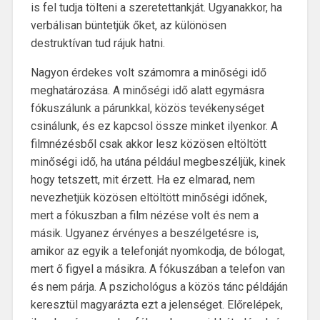
is fel tudja tölteni a szeretettankját. Ugyanakkor, ha
verbálisan büntetjük őket, az különösen
destruktívan tud rájuk hatni.
Nagyon érdekes volt számomra a minőségi idő
meghatározása. A minőségi idő alatt egymásra
fókuszálunk a párunkkal, közös tevékenységet
csinálunk, és ez kapcsol össze minket ilyenkor. A
filmnézésből csak akkor lesz közösen eltöltött
minőségi idő, ha utána például megbeszéljük, kinek
hogy tetszett, mit érzett. Ha ez elmarad, nem
nevezhetjük közösen eltöltött minőségi időnek,
mert a fókuszban a film nézése volt és nem a
másik. Ugyanez érvényes a beszélgetésre is,
amikor az egyik a telefonját nyomkodja, de bólogat,
mert ő figyel a másikra. A fókuszában a telefon van
és nem párja. A pszichológus a közös tánc példáján
keresztül magyarázta ezt a jelenséget. Előrelépek,