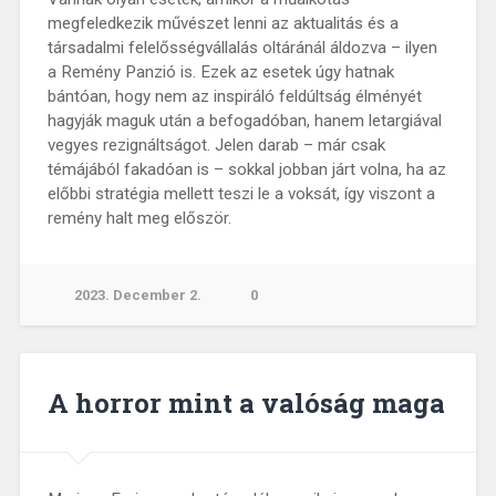
megfeledkezik művészet lenni az aktualitás és a
társadalmi felelősségvállalás oltáránál áldozva – ilyen
a Remény Panzió is. Ezek az esetek úgy hatnak
bántóan, hogy nem az inspiráló feldúltság élményét
hagyják maguk után a befogadóban, hanem letargiával
vegyes rezignáltságot. Jelen darab – már csak
témájából fakadóan is – sokkal jobban járt volna, ha az
előbbi stratégia mellett teszi le a voksát, így viszont a
remény halt meg először.
2023. December 2.
0
A horror mint a valóság maga