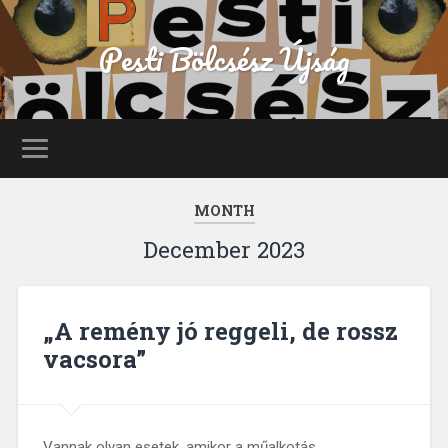
Pesti Bölcsész Újság
MONTH
December 2023
„A remény jó reggeli, de rossz
vacsora”
Vannak olyan esetek, amikor a műalkotás