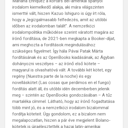
Mariana Enriquez a kortárs dél-amerikai spanyol
irodalom kiemelkedő alakja, aki mára világszinten
ismertté vált, hiszen Kazuo Ishiguro is úgy írt róla,
hogy a „legizgalmasabb felfedezés, amit az utóbbi
időben az irodalomban talált”. A nemzetközi
irodalompolitika működése szerint váratott magára az
írónő fordítása, de 2021-ben megkapta a Booker-díjat,
ami meghozta a fordítások megindulásához
szükséges figyelmet. Így hála Pávai Patak Márta
fordításának és az OpenBooks kiadásának, az Ágyban
dohányozni veszélyes – az írónő első kötete –
magyarul is olvashatóvá vált. A további két kötet, egy
regény (Nuestra parte de la noche) és egy
novelláskötet (Las cosas que perdimos en el fuego)
fordítás alatt áll, és utóbbi idén decemberben jelenik
meg – szintén az OpenBooks gondozásában – A tűz
martaléka címmel. Látható, hogy az írónő fogadtatása
több mint jó, és a nemzetközi irodalom bizalommal
fordítja köteteit. Úgy gondolom, ez a bizalom nem
megalapozatlan, hiszen a pár éve megjelent Bolano-
kötetek is újraélesztették a hazai latin-amerikai