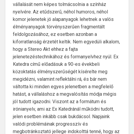
vállalását nem képes tolmácsolnia a színház
nyelvére. Az etűdszerű, néhol humoros, néhol
komor jelenetek jó alapanyagok lehetnek a valós
élményanyagok törvényszerűen fragmentált
feldolgozásához, ez esetben azonban a
kiforratlanság érzetét keltik. Nem egyedüli alkalom,
hogy a Stereo Akt ehhez a fajta
jelenetezéstechnikához és formanyelvhez nyúl. Ex
Katedra című előadásuk a 90-es évekbeli
közoktatás élményszerűségét kísérelte meg
megidézni, valamint reflektálni rá, és bár nem
váltotta ki minden egyes jelenetben a megfelelő
hatást, a vállaláshoz a megvalósítás módja mégis
jól tudott igazodni. Viszont az a formátum és
irónianyelv, ami az Ex Katedránál működni tudott,
jelen esetben inkább csak bukdácsol. Napjaink
valódi problémáinak progresszív és
megbotránkoztató jellege indokolttá tenné, hogy az