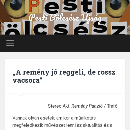
Pesti Bölcsész Újság
„A remény jó reggeli, de rossz
vacsora”
Stereo Akt:
Remény Panzió
/ Trafó
Vannak olyan esetek, amikor a műalkotás
megfeledkezik művészet lenni az aktualitás és a