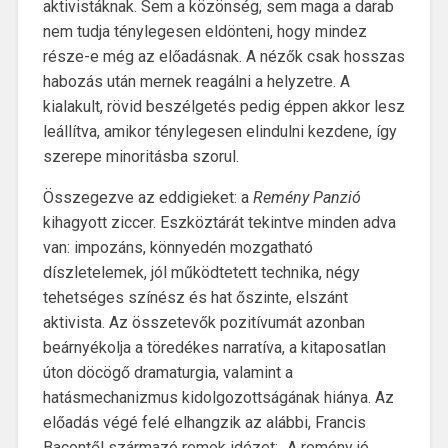
aktivistáknak. Sem a közönség, sem maga a darab
nem tudja ténylegesen eldönteni, hogy mindez
része-e még az előadásnak. A nézők csak hosszas
habozás után mernek reagálni a helyzetre. A
kialakult, rövid beszélgetés pedig éppen akkor lesz
leállítva, amikor ténylegesen elindulni kezdene, így
szerepe minoritásba szorul.
Összegezve az eddigieket: a
Remény Panzió
kihagyott ziccer. Eszköztárát tekintve minden adva
van: impozáns, könnyedén mozgatható
díszletelemek, jól működtetett technika, négy
tehetséges színész és hat őszinte, elszánt
aktivista. Az összetevők pozitívumát azonban
beárnyékolja a töredékes narratíva, a kitaposatlan
úton döcögő dramaturgia, valamint a
hatásmechanizmus kidolgozottságának hiánya. Az
előadás végé felé elhangzik az alábbi, Francis
Bacontől származó remek idézet: „A remény jó