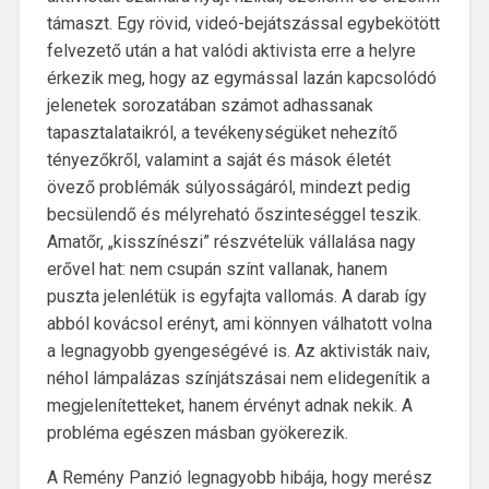
támaszt. Egy rövid, videó-bejátszással egybekötött
felvezető után a hat valódi aktivista erre a helyre
érkezik meg, hogy az egymással lazán kapcsolódó
jelenetek sorozatában számot adhassanak
tapasztalataikról, a tevékenységüket nehezítő
tényezőkről, valamint a saját és mások életét
övező problémák súlyosságáról, mindezt pedig
becsülendő és mélyreható őszinteséggel teszik.
Amatőr, „kisszínészi” részvételük vállalása nagy
erővel hat: nem csupán színt vallanak, hanem
puszta jelenlétük is egyfajta vallomás. A darab így
abból kovácsol erényt, ami könnyen válhatott volna
a legnagyobb gyengeségévé is. Az aktivisták naiv,
néhol lámpalázas színjátszásai nem elidegenítik a
megjelenítetteket, hanem érvényt adnak nekik. A
probléma egészen másban gyökerezik.
A Remény Panzió legnagyobb hibája, hogy merész