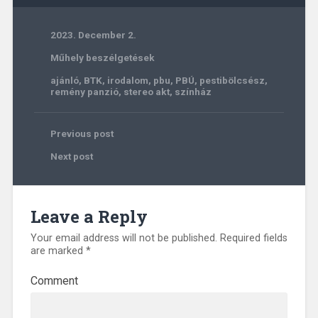
2023. December 2.
Műhely beszélgetések
ajánló
,
BTK
,
irodalom
,
pbu
,
PBÚ
,
pestibölcsész
,
remény panzió
,
stereo akt
,
színház
Previous post
Next post
Leave a Reply
Your email address will not be published.
Required fields
are marked
*
Comment