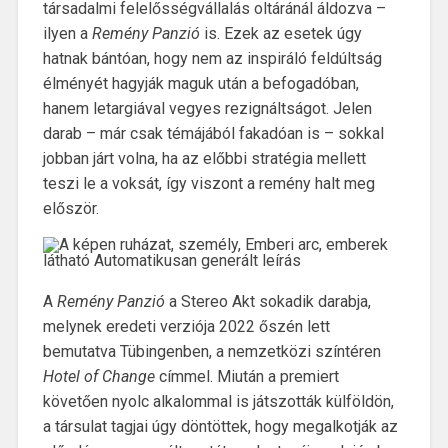
társadalmi felelősségvállalás oltáránál áldozva –
ilyen a
Remény Panzió
is. Ezek az esetek úgy
hatnak bántóan, hogy nem az inspiráló feldúltság
élményét hagyják maguk után a befogadóban,
hanem letargiával vegyes rezignáltságot. Jelen
darab – már csak témájából fakadóan is – sokkal
jobban járt volna, ha az előbbi stratégia mellett
teszi le a voksát, így viszont a remény halt meg
először.
A
Remény Panzió
a Stereo Akt sokadik darabja,
melynek eredeti verziója 2022 őszén lett
bemutatva Tübingenben, a nemzetközi színtéren
Hotel of Change
címmel. Miután a premiert
követően nyolc alkalommal is játszották külföldön,
a társulat tagjai úgy döntöttek, hogy megalkotják az