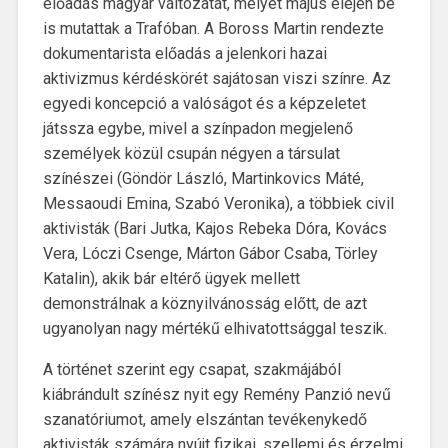
előadás magyar változatát, melyet május elején be
is mutattak a Trafóban. A Boross Martin rendezte
dokumentarista előadás a jelenkori hazai
aktivizmus kérdéskörét sajátosan viszi színre. Az
egyedi koncepció a valóságot és a képzeletet
játssza egybe, mivel a színpadon megjelenő
személyek közül csupán négyen a társulat
színészei (Göndör László, Martinkovics Máté,
Messaoudi Emina, Szabó Veronika), a többiek civil
aktivisták (Bari Jutka, Kajos Rebeka Dóra, Kovács
Vera, Lóczi Csenge, Márton Gábor Csaba, Törley
Katalin), akik bár eltérő ügyek mellett
demonstrálnak a köznyilvánosság előtt, de azt
ugyanolyan nagy mértékű elhivatottsággal teszik.
A történet szerint egy csapat, szakmájából
kiábrándult színész nyit egy Remény Panzió nevű
szanatóriumot, amely elszántan tevékenykedő
aktivisták számára nyújt fizikai, szellemi és érzelmi