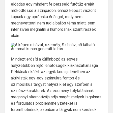
előadás egy mindent felperzselő futótűz erejét
működtesse a színpadon, ehhez képest viszont
kapunk egy aprócska őrlángot, mely sem
megnevettetni nem tud a baljós téma miatt, sem
intenzíven meghatni a humorosnak szánt részek
okán.
Mindezt erősíti a különböző az egyes
helyzetekben rejlő lehetőségek kiaknázatlansága.
Példának okáért: az egyik korai jelenetben az
aktivisták egy-egy számukra fontos és
szimbolikus tárgyát helyezik el egy széfben a
színész-karakterek. Az esemény folytatásának
megannyi alternatívája adja magát, melyek izgalmas
és fordulatos problémahelyzeteket is
teremthetnének, azonban a tárgyak nem kerülnek