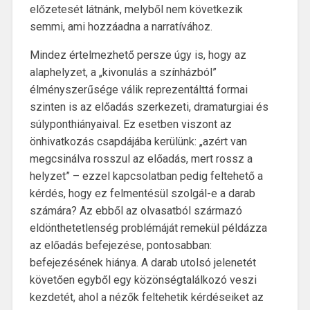
előzetesét látnánk, melyből nem következik
semmi, ami hozzáadna a narratívához.
Mindez értelmezhető persze úgy is, hogy az
alaphelyzet, a „kivonulás a színházból”
élményszerűsége válik reprezentálttá formai
szinten is az előadás szerkezeti, dramaturgiai és
súlyponthiányaival. Ez esetben viszont az
önhivatkozás csapdájába kerülünk: „azért van
megcsinálva rosszul az előadás, mert rossz a
helyzet” – ezzel kapcsolatban pedig feltehető a
kérdés, hogy ez felmentésül szolgál-e a darab
számára? Az ebből az olvasatból származó
eldönthetetlenség problémáját remekül példázza
az előadás befejezése, pontosabban:
befejezésének hiánya. A darab utolsó jelenetét
követően egyből egy közönségtalálkozó veszi
kezdetét, ahol a nézők feltehetik kérdéseiket az