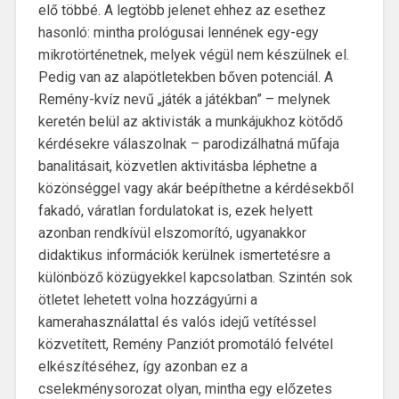
elő többé. A legtöbb jelenet ehhez az esethez
hasonló: mintha prológusai lennének egy-egy
mikrotörténetnek, melyek végül nem készülnek el.
Pedig van az alapötletekben bőven potenciál. A
Remény-kvíz nevű „játék a játékban” – melynek
keretén belül az aktivisták a munkájukhoz kötődő
kérdésekre válaszolnak – parodizálhatná műfaja
banalitásait, közvetlen aktivitásba léphetne a
közönséggel vagy akár beépíthetne a kérdésekből
fakadó, váratlan fordulatokat is, ezek helyett
azonban rendkívül elszomorító, ugyanakkor
didaktikus információk kerülnek ismertetésre a
különböző közügyekkel kapcsolatban. Szintén sok
ötletet lehetett volna hozzágyúrni a
kamerahasználattal és valós idejű vetítéssel
közvetített, Remény Panziót promotáló felvétel
elkészítéséhez, így azonban ez a
cselekménysorozat olyan, mintha egy előzetes