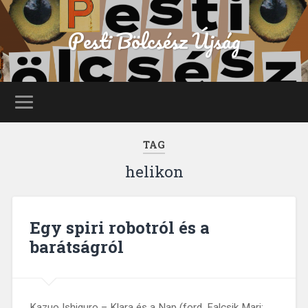
Pesti Bölcsész Újság
TAG
helikon
Egy spiri robotról és a
barátságról
Kazuo Ishiguro – Klara és a Nap (ford. Falcsik Mari;