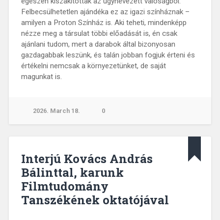
egészen kiszakítottak az úgynevezett valóságból.
Felbecsülhetetlen ajándéka ez az igazi színháznak –
amilyen a Proton Színház is. Aki teheti, mindenképp
nézze meg a társulat többi előadását is, én csak
ajánlani tudom, mert a darabok által bizonyosan
gazdagabbak leszünk, és talán jobban fogjuk érteni és
értékelni nemcsak a környezetünket, de saját
magunkat is.
2026. March 18.
0
Interjú Kovács András
Bálinttal, karunk
Filmtudomány
Tanszékének oktatójával