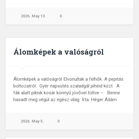
2026. May 13.
0
Álomképek a valóságról
Álomképek a valóságról Elvonultak a felhők A pepitás
boltozatról Gyér napsütés szaladgál pihéid közt A
fák alatt piknik kosár könnyű jövővel töltve – Benne
hasadt meg végül az egész világ Írta: Héger Ádám
2026. May 5.
0