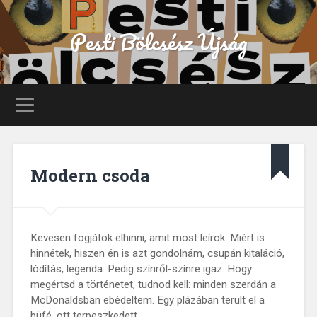
Pesti Bölcsész Újság
Modern csoda
Kevesen fogjátok elhinni, amit most leírok. Miért is
hinnétek, hiszen én is azt gondolnám, csupán kitaláció,
lódítás, legenda. Pedig színről-színre igaz. Hogy
megértsd a történetet, tudnod kell: minden szerdán a
McDonaldsban ebédeltem. Egy plázában terült el a
büfé, ott terpeszkedett…