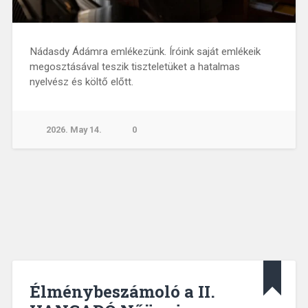
Nádasdy Ádámra emlékezünk. Íróink saját emlékeik
megosztásával teszik tiszteletüket a hatalmas
nyelvész és költő előtt.
2026. May 14.
0
Élménybeszámoló a II.