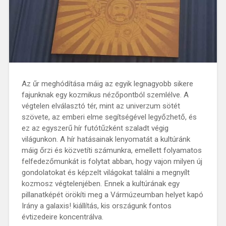
Az űr meghódítása máig az egyik legnagyobb sikere
fajunknak egy kozmikus nézőpontból szemlélve. A
végtelen elválasztó tér, mint az univerzum sötét
szövete, az emberi elme segítségével legyőzhető, és
ez az egyszerű hír futótűzként szaladt végig
világunkon. A hír hatásainak lenyomatát a kultúránk
máig őrzi és közvetíti számunkra, emellett folyamatos
felfedezőmunkát is folytat abban, hogy vajon milyen új
gondolatokat és képzelt világokat találni a megnyílt
kozmosz végtelenjében. Ennek a kultúrának egy
pillanatképét örökíti meg a Vármúzeumban helyet kapó
Irány a galaxis! kiállítás, kis országunk fontos
évtizedeire koncentrálva.