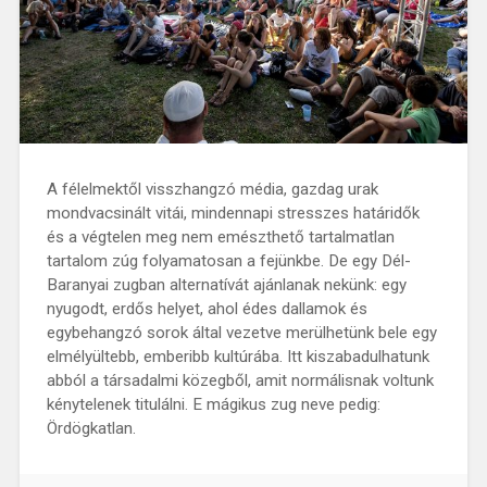
A félelmektől visszhangzó média, gazdag urak
mondvacsinált vitái, mindennapi stresszes határidők
és a végtelen meg nem emészthető tartalmatlan
tartalom zúg folyamatosan a fejünkbe. De egy Dél-
Baranyai zugban alternatívát ajánlanak nekünk: egy
nyugodt, erdős helyet, ahol édes dallamok és
egybehangzó sorok által vezetve merülhetünk bele egy
elmélyültebb, emberibb kultúrába. Itt kiszabadulhatunk
abból a társadalmi közegből, amit normálisnak voltunk
kénytelenek titulálni. E mágikus zug neve pedig:
Ördögkatlan.