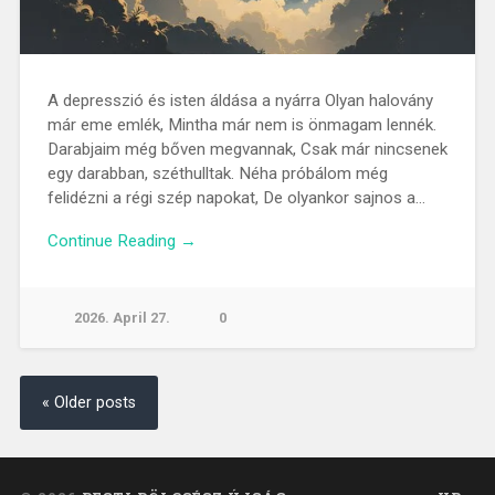
A depresszió és isten áldása a nyárra Olyan halovány
már eme emlék, Mintha már nem is önmagam lennék.
Darabjaim még bőven megvannak, Csak már nincsenek
egy darabban, széthulltak. Néha próbálom még
felidézni a régi szép napokat, De olyankor sajnos a…
Continue Reading →
2026. April 27.
0
« Older posts