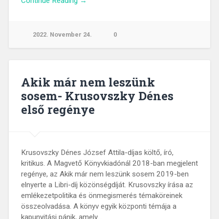
Continue Reading →
2022. November 24.
0
Akik már nem leszünk
sosem- Krusovszky Dénes
első regénye
Krusovszky Dénes József Attila-díjas költő, író,
kritikus. A Magvető Könyvkiadónál 2018-ban megjelent
regénye, az Akik már nem leszünk sosem 2019-ben
elnyerte a Libri-díj közönségdíját. Krusovszky írása az
emlékezetpolitika és önmegismerés témaköreinek
összeolvadása. A könyv egyik központi témája a
kapunyitási pánik, amely…