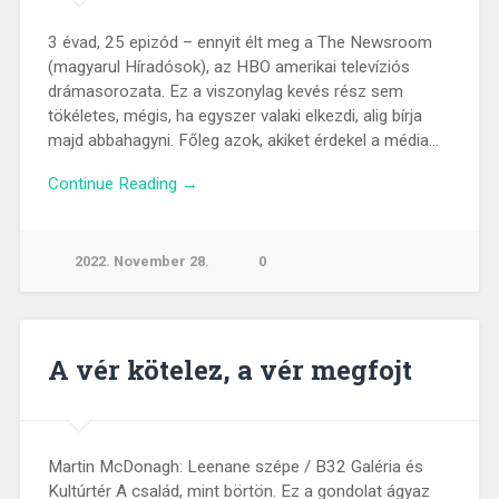
3 évad, 25 epizód – ennyit élt meg a The Newsroom
(magyarul Híradósok), az HBO amerikai televíziós
drámasorozata. Ez a viszonylag kevés rész sem
tökéletes, mégis, ha egyszer valaki elkezdi, alig bírja
majd abbahagyni. Főleg azok, akiket érdekel a média…
Continue Reading →
2022. November 28.
0
A vér kötelez, a vér megfojt
Martin McDonagh: Leenane szépe / B32 Galéria és
Kultúrtér A család, mint börtön. Ez a gondolat ágyaz