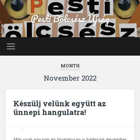
Pesti Bölcsész Újság
MONTH
November 2022
Készülj velünk együtt az
ünnepi hangulatra!
Már csak egy nap és hivatalosan is belépünk december