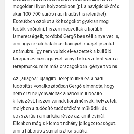
megoldani ilyen helyzetekben (pl. a navigációkérés
akár 100-700 eurós napi kiadást is jelenthet).
Esetükben ezeket a költségeket gyakran meg
tudták spórolni, hiszen megvoltak a korábbi
ismeretségeik, továbbá Gergő beszéli a nyelvet is,
ami ugyancsak hatalmas könnyebbséget jelentett
számukra. Így nem voltak elveszettek a külföldi
terepen és nem igényelt annyi felkészülést sem a
terepmunka, mint más országokban igényelt volna.
Az „átlagos” újságírói terepmunka és a hadi
tudósítás vonatkozásában Gergő elmondta, hogy
nem érzi helyénvalónak a háborús tudósító
kifejezést, hiszen vannak körülmények, helyzetek,
melyben a tudósító tudósítóként működik, és
egyszerűen a munkája része az, amit csinál.
Ellenben mégis kiemelt néhány jellegzetességet,
ami a háborús zsurnalisztika sajátja: