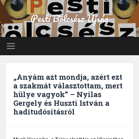
Pesti Bölcsész Újság
„Anyám azt mondja, azért ezt
a szakmát választottam, mert
hülye vagyok” – Nyilas
Gergely és Huszti István a
haditudósításról