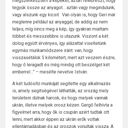
megszerkesztem a képeket, aztán felébreszt, hogy
tegyük össze az anyagot… aztán vagy megindulunk,
vagy alszunk egy kicsit. Van olyan is, hogy Geri már
meglenne például az anyaggal, de addig az nem
teljes, míg nincs meg a kép, így gyakran miattam
többet és messzebbre is utazunk. Viszont a két
dolog együtt érvényes, így alázattal viseltetünk
egymás munkamódszere iránt: van, hogy
visszasétálok 5 kilométert, mert azt veszem észre,
hogy ő leragadt és még mindig ott beszélget két
emberrel…” – mesélte nevetve István.
A két tudósító munkáját segítette egy alkalmazás
is, amely segítségével láthatták, az ország mely
területein dúlnak harcok, és hogy melyek vannak
ukrán, illetve melyek orosz kézen. Gergő felhívta a
figyelmet arra, hogy ők is csupán azért tudtak ott
lenni, mert akkor éppen az ukrán erők voltak
ellentámadásban és az oroszok vonultak vissza. A