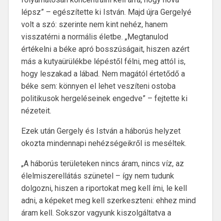
lépsz” – egészítette ki István. Majd újra Gergelyé
volt a szó: szerinte nem kint nehéz, hanem
visszatérni a normális életbe. „Megtanulod
értékelni a béke apró bosszúságait, hiszen azért
más a kutyaürülékbe lépéstől félni, meg attól is,
hogy leszakad a lábad. Nem magától értetődő a
béke sem: könnyen el lehet veszíteni ostoba
politikusok hergeléseinek engedve” – fejtette ki
nézeteit.
Ezek után Gergely és István a háborús helyzet
okozta mindennapi nehézségeikről is meséltek.
„A háborús területeken nincs áram, nincs víz, az
élelmiszerellátás szünetel – így nem tudunk
dolgozni, hiszen a riportokat meg kell írni, le kell
adni, a képeket meg kell szerkeszteni: ehhez mind
áram kell. Sokszor vagyunk kiszolgáltatva a