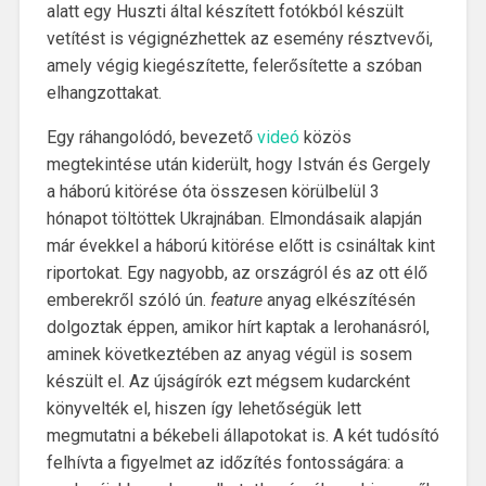
alatt egy Huszti által készített fotókból készült
vetítést is végignézhettek az esemény résztvevői,
amely végig kiegészítette, felerősítette a szóban
elhangzottakat.
Egy ráhangolódó, bevezető
videó
közös
megtekintése után kiderült, hogy István és Gergely
a háború kitörése óta összesen körülbelül 3
hónapot töltöttek Ukrajnában. Elmondásaik alapján
már évekkel a háború kitörése előtt is csináltak kint
riportokat. Egy nagyobb, az országról és az ott élő
emberekről szóló ún.
feature
anyag elkészítésén
dolgoztak éppen, amikor hírt kaptak a lerohanásról,
aminek következtében az anyag végül is sosem
készült el. Az újságírók ezt mégsem kudarcként
könyvelték el, hiszen így lehetőségük lett
megmutatni a békebeli állapotokat is. A két tudósító
felhívta a figyelmet az időzítés fontosságára: a