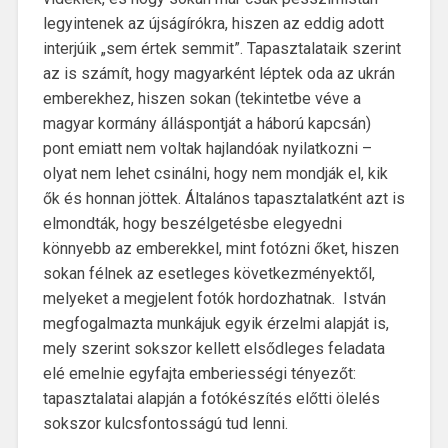
legyintenek az újságírókra, hiszen az eddig adott
interjúik „sem értek semmit”. Tapasztalataik szerint
az is számít, hogy magyarként léptek oda az ukrán
emberekhez, hiszen sokan (tekintetbe véve a
magyar kormány álláspontját a háború kapcsán)
pont emiatt nem voltak hajlandóak nyilatkozni –
olyat nem lehet csinálni, hogy nem mondják el, kik
ők és honnan jöttek. Általános tapasztalatként azt is
elmondták, hogy beszélgetésbe elegyedni
könnyebb az emberekkel, mint fotózni őket, hiszen
sokan félnek az esetleges következményektől,
melyeket a megjelent fotók hordozhatnak. István
megfogalmazta munkájuk egyik érzelmi alapját is,
mely szerint sokszor kellett elsődleges feladata
elé emelnie egyfajta emberiességi tényezőt:
tapasztalatai alapján a fotókészítés előtti ölelés
sokszor kulcsfontosságú tud lenni.