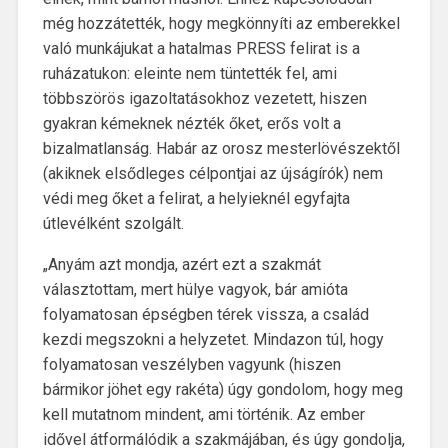
még hozzátették, hogy megkönnyíti az emberekkel
való munkájukat a hatalmas PRESS felirat is a
ruházatukon: eleinte nem tüntették fel, ami
többszörös igazoltatásokhoz vezetett, hiszen
gyakran kémeknek nézték őket, erős volt a
bizalmatlanság. Habár az orosz mesterlövészektől
(akiknek elsődleges célpontjai az újságírók) nem
védi meg őket a felirat, a helyieknél egyfajta
útlevélként szolgált.
„Anyám azt mondja, azért ezt a szakmát
választottam, mert hülye vagyok, bár amióta
folyamatosan épségben térek vissza, a család
kezdi megszokni a helyzetet. Mindazon túl, hogy
folyamatosan veszélyben vagyunk (hiszen
bármikor jöhet egy rakéta) úgy gondolom, hogy meg
kell mutatnom mindent, ami történik. Az ember
idővel átformálódik a szakmájában, és úgy gondolja,