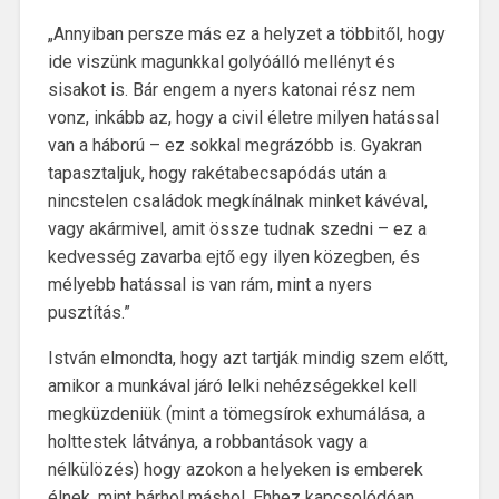
„Annyiban persze más ez a helyzet a többitől, hogy
ide viszünk magunkkal golyóálló mellényt és
sisakot is. Bár engem a nyers katonai rész nem
vonz, inkább az, hogy a civil életre milyen hatással
van a háború – ez sokkal megrázóbb is. Gyakran
tapasztaljuk, hogy rakétabecsapódás után a
nincstelen családok megkínálnak minket kávéval,
vagy akármivel, amit össze tudnak szedni – ez a
kedvesség zavarba ejtő egy ilyen közegben, és
mélyebb hatással is van rám, mint a nyers
pusztítás.”
István elmondta, hogy azt tartják mindig szem előtt,
amikor a munkával járó lelki nehézségekkel kell
megküzdeniük (mint a tömegsírok exhumálása, a
holttestek látványa, a robbantások vagy a
nélkülözés) hogy azokon a helyeken is emberek
élnek, mint bárhol máshol. Ehhez kapcsolódóan