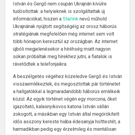
István és Gergő nem csupán Ukrajnán kívülre
tudósítottak: a helyieknek is szolgáltattak új
információkat, hiszen a
Starlink
nevű műhold
Ukrajnának nyújtott segítségéig az orosz háborús
stratégiának megfelelően még internet sem volt
több hónapon keresztül az országban. Az internet
újbóli megjelenésekor a híréhség miatt nagyon
sokan próbáltak meg hírekhez jutni; a fiatalok is
rávetődtek a telefonjaikra.
A beszélgetés végéhez közeledve Gergő és István
visszaemlékeztek, és megosztottak pár történetet
a hallgatókkal a legmaradandóbb háborús emlékeik
közül. Az egyik történet végén egy morcona, őket
igazoltató, kalasnyikovos katona István vállán
zokogott, a másikban egy István által megörökített
idős asszony kereste hiába édesanyja holttestét, a
harmadikban pedig egy érzelmileg és mentálisan