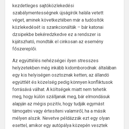
kezdetleges sajtóközlekedési
szabálymentességnek újságírók halála vetett
véget, aminek következtében már a tudósítók
közlekedését is szankcionálták – bár katonai
dzsipekbe bekéredzkedve ez a rendszer is
kijátszható, mondták el cinkosan az esemény
főszereplői.
Az együttélés nehézségei ilyen stresszes
helyzetekben még inkább kidomborodnak: általában
egy kis helyiségen osztoznak ketten; az állandó
együttlét és közelség pedig könnyen konfliktusok
forrásává válhat. A költségek miatt nem tehetik
meg, hogy külön szálljanak meg, bár elmondásuk
alapján az mégis pozitív, hogy tudják egymást
támogatni vagy értesíteni valamiről, ha a másik
mélyen alszik. Nevetve példázzák ezt egy olyan
esettel, amikor egy autópálya közepén vesztek