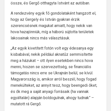
össze, és Gergő otthagyta Istvánt az autóban.
A rendezvény egyik fő gondolataként hangzott el,
hogy az Gergely és István gyakran érzik
szerencsésnek magukat amiatt, hogy nekik van
hova hazajönniük, míg a háború sújtotta területek
lakosainak nincs más választásuk.
„Az egyik kivetített fotón volt egy édesanya egy
kisbabával, nekik például aknatűz semmisítette
meg a házukat – ott ilyen esetekben nincs hova
menni, hiszen se szervezettség, se financiális
támogatás nincs erre se Ukrajnán belül, se kívül.
Magyarország is, amikor arról beszél, hogy fogad
menekülteket, az annyit tesz, hogy beengedi őket,
és ők meg a saját anyagi forrásaik (ha vannak
egyáltalán) alapján boldogulnak, ahogy tudnak” –
mutatott rá Gergő.