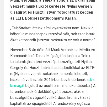
Munk Veronika, a Telex alapítója az Ukrajnában
végzett munkájukról kérdezte Nyilas Gergely
újságírót és Huszti István fotográfust kedden
az ELTE Bölcsészettudományi Karán.
„Felnőtteket láttunk sírni, gyerekeket nem. Nekik a
háború a mindennapok részévé vált, sokszor láttuk
őket katonásdit játszva: számukra ez volt a norma.”
November 8-án délelőtt Munk Veronika a Média és
Kommunikáció Tanszék újságírás tanára, a Telex
tartalomfejlesztési vezetője beszélgetett Nyilas
Gergely és Huszti István haditudósítókkal az ELTE-
n. (Nyilas neve már sokaknak ismerős lehetett,
hiszen ő volt az, aki 2015-ben bevándorlónak
adva
ki magát
bejutott az ásotthalmi menekülttáborba.) A
teremben sok érdeklődő gyűlt össze, akik a
beszélgetés végeztével kérdéseikre is választ
kaphattak az újságíróktól. A rendezvény egésze