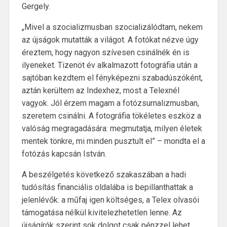
Gergely.
„Mivel a szocializmusban szocializálódtam, nekem
az újságok mutatták a világot. A fotókat nézve úgy
éreztem, hogy nagyon szívesen csinálnék én is
ilyeneket. Tizenöt év alkalmazott fotográfia után a
sajtóban kezdtem el fényképezni szabadúszóként,
aztán kerültem az Indexhez, most a Telexnél
vagyok. Jól érzem magam a fotózsurnalizmusban,
szeretem csinálni. A fotográfia tökéletes eszköz a
valóság megragadására: megmutatja, milyen életek
mentek tönkre, mi minden pusztult el” – mondta el a
fotózás kapcsán István.
A beszélgetés következő szakaszában a hadi
tudósítás financiális oldalába is bepillanthattak a
jelenlévők: a műfaj igen költséges, a Telex olvasói
támogatása nélkül kivitelezhetetlen lenne. Az
újságírók szerint sok dolgot csak pénzzel lehet