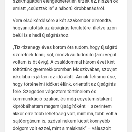
szakmájukban elengedhetetlen érzék ez, hiszen ők
emiatt „csúsztak le” a háború kirobbanásáról.
Vera első kérdésére a két szakember elmondta,
hogyan jutottak az újságírás területére, illetve azon
belül is a hadi újságíráshoz.
„Tíz-tizenegy éves korom óta tudom, hogy újságíró
szeretnék lenni, sőt, moszkvai tudósító (ami végül
voltam is öt évig). A családommal három évet kint
töltöttünk gyermekkoromban Moszkvában, szovjet
iskolába is jártam ez idő alatt. Annak felismerése,
hogy történelmi időket élünk, orientált az újságírás
felé. Szegeden végeztem történelem és
kommunikáció szakon, és még egyetemistaként
kipróbálhattam magam újságíróként – szerintem
akkor erre több lehetőség volt, mint ma, több volt a
sajtóorgánum is, szóval nekem kicsit könnyebb
dolgom volt ezzel, mint a maiaknak” – válaszolt