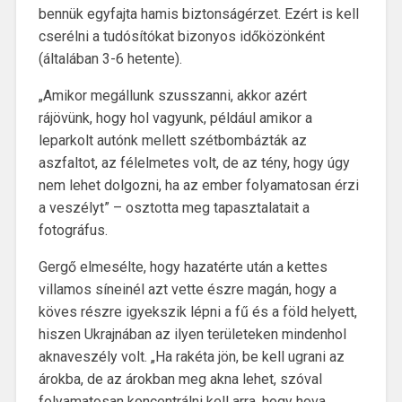
bennük egyfajta hamis biztonságérzet. Ezért is kell
cserélni a tudósítókat bizonyos időközönként
(általában 3-6 hetente).
„Amikor megállunk szusszanni, akkor azért
rájövünk, hogy hol vagyunk, például amikor a
leparkolt autónk mellett szétbombázták az
aszfaltot, az félelmetes volt, de az tény, hogy úgy
nem lehet dolgozni, ha az ember folyamatosan érzi
a veszélyt” – osztotta meg tapasztalatait a
fotográfus.
Gergő elmesélte, hogy hazatérte után a kettes
villamos síneinél azt vette észre magán, hogy a
köves részre igyekszik lépni a fű és a föld helyett,
hiszen Ukrajnában az ilyen területeken mindenhol
aknaveszély volt. „Ha rakéta jön, be kell ugrani az
árokba, de az árokban meg akna lehet, szóval
folyamatosan koncentrálni kell arra, hogy hova