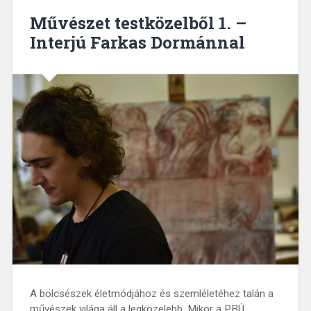
Művészet testközelből 1. –
Interjú Farkas Dormánnal
A bölcsészek életmódjához és szemléletéhez talán a
művészek világa áll a legközelebb. Mikor a PBÚ