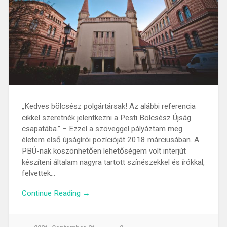
„Kedves bölcsész polgártársak! Az alábbi referencia
cikkel szeretnék jelentkezni a Pesti Bölcsész Újság
csapatába.” – Ezzel a szöveggel pályáztam meg
életem első újságírói pozícióját 2018 márciusában. A
PBÚ-nak köszönhetően lehetőségem volt interjút
készíteni általam nagyra tartott színészekkel és írókkal,
felvettek…
Continue Reading →