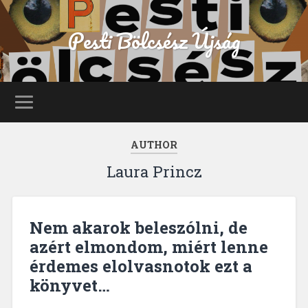
Pesti Bölcsész Újság
AUTHOR
Laura Princz
Nem akarok beleszólni, de
azért elmondom, miért lenne
érdemes elolvasnotok ezt a
könyvet…