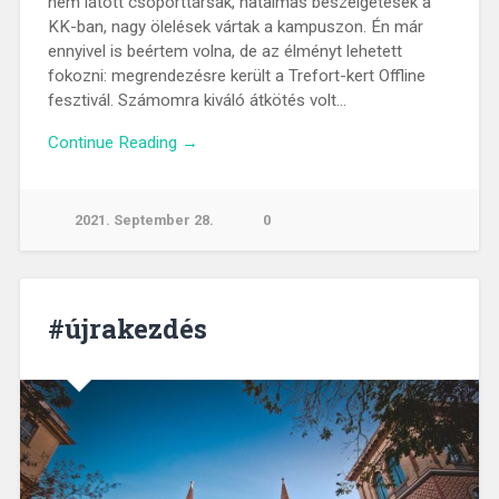
nem látott csoporttársak, hatalmas beszélgetések a
KK-ban, nagy ölelések vártak a kampuszon. Én már
ennyivel is beértem volna, de az élményt lehetett
fokozni: megrendezésre került a Trefort-kert Offline
fesztivál. Számomra kiváló átkötés volt…
Continue Reading →
2021. September 28.
0
#újrakezdés