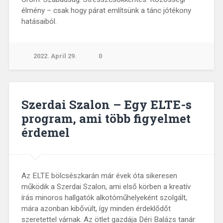
élmény – csak hogy párat említsünk a tánc jótékony
hatásaiból.
2022. April 29.
0
Szerdai Szalon – Egy ELTE-s
program, ami több figyelmet
érdemel
Az ELTE bölcsészkarán már évek óta sikeresen
működik a Szerdai Szalon, ami első körben a kreatív
írás minoros hallgatók alkotóműhelyeként szolgált,
mára azonban kibővült, így minden érdeklődőt
szeretettel várnak. Az ötlet gazdája Déri Balázs tanár