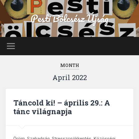
Pesti Bölcsész Újság
MONTH
April 2022
Táncold ki! – április 29.: A
tánc világnapja
Öröm. Szabadság. Stresszcsökkentés. Közösségi