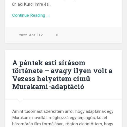
úr, aki Kurdi Imre és…
Continue Reading →
2022. April 12.
0
A péntek esti sírásom
története – avagy ilyen volt a
Vezess helyettem című
Murakami-adaptáció
Amint tudomást szereztem arról, hogy adaptálnak egy
Murakami-novellát, méghozzá egy terjengős, közel
háromórás film formájában, rögtön eldöntöttem, hogy