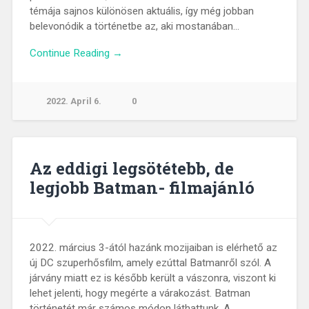
témája sajnos különösen aktuális, így még jobban
belevonódik a történetbe az, aki mostanában…
Continue Reading →
2022. April 6.
0
Az eddigi legsötétebb, de
legjobb Batman- filmajánló
2022. március 3-ától hazánk mozijaiban is elérhető az
új DC szuperhősfilm, amely ezúttal Batmanről szól. A
járvány miatt ez is később került a vászonra, viszont ki
lehet jelenti, hogy megérte a várakozást. Batman
történetét már számos módon láthattunk. A