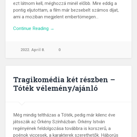
ezt látnom kell, méghozzá minél előbb. Mire eddig a
pontig eljutottam, a film már bezsebelt számos díjat,
ami a moziban megjelent embertömegen…
Continue Reading →
2022. April 8.
0
Tragikomédia két részben –
Tóték vélemény/ajánló
Még mindig teltházas a Tóték, pedig már kilenc éve
játsszák az Örkény Színházban. Örkény István
regényének feldolgozása továbbra is korszerű, a
poénok viccesek, a karakterek szerethetők. Háborús