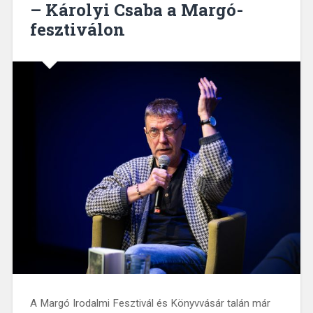
– Károlyi Csaba a Margó-
fesztiválon
A Margó Irodalmi Fesztivál és Könyvvásár talán már