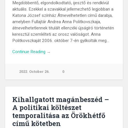
Megdöbbentő, elgondolkodtató, ijesztő és rendkívül
aktuális. Ezekkel a szavakkal jellemezhető legjobban a
Katona József színház Átnevelhetetlen című darabja,
amelyben Fullajtár Andrea Anna Politkovszkaja,
átnevelhetetlennek titulált ellenzéki újságíró történetén
keresztül szemlélteti az orosz valóságot. Anna
Politkovszkaját 2006. október 7-én gyilkolták meg…
Continue Reading →
2022. October 26.
0
Kihallgatott magánbeszéd –
A politikai költészet
temporalitása az Örökhétfő
című kötetben