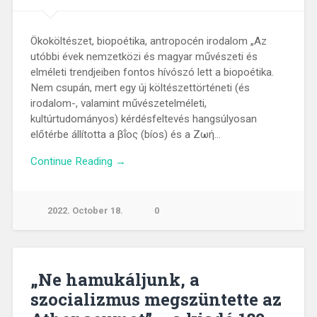
Ökoköltészet, biopoétika, antropocén irodalom „Az
utóbbi évek nemzetközi és magyar művészeti és
elméleti trendjeiben fontos hívószó lett a biopoétika.
Nem csupán, mert egy új költészettörténeti (és
irodalom-, valamint művészetelméleti,
kultúrtudományos) kérdésfeltevés hangsúlyosan
előtérbe állította a βῐ́ος (bíos) és a Ζωή…
Continue Reading →
2022. October 18.
0
„Ne hamukáljunk, a
szocializmus megszüntette az