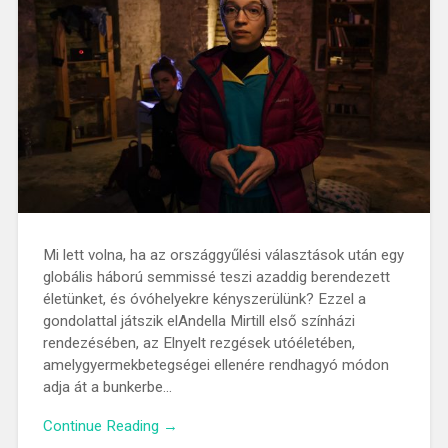
Mi lett volna, ha az országgyűlési választások után egy
globális háború semmissé teszi azaddig berendezett
életünket, és óvóhelyekre kényszerülünk? Ezzel a
gondolattal játszik elAndella Mirtill első színházi
rendezésében, az Elnyelt rezgések utóéletében,
amelygyermekbetegségei ellenére rendhagyó módon
adja át a bunkerbe…
Continue Reading →