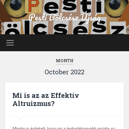
Pesti Bölcsész Újság
MONTH
October 2022
Mi is az az Effektív
Altruizmus?
Mindig is érdekelt, hogy mi a leghatékonyabb módja az