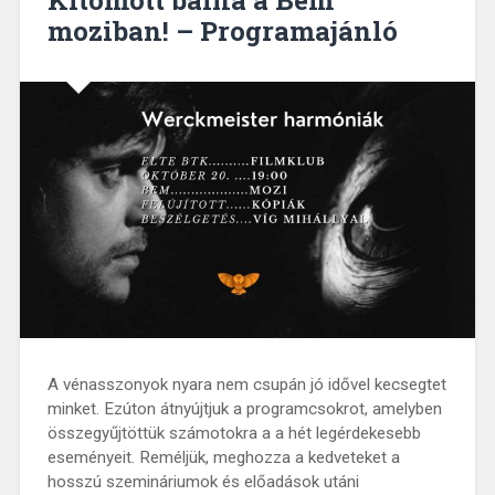
Kitömött bálna a Bem
moziban! – Programajánló
A vénasszonyok nyara nem csupán jó idővel kecsegtet
minket. Ezúton átnyújtjuk a programcsokrot, amelyben
összegyűjtöttük számotokra a a hét legérdekesebb
eseményeit. Reméljük, meghozza a kedveteket a
hosszú szemináriumok és előadások utáni