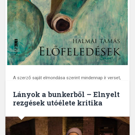
A szerző saját elmondása szerint mindennap ír verset,
melyek mély filozófiával, emberbaráti szeretettel,
nyitottsággal fordulnak az olvasóhoz. Aki elidőz
Lányok a bunkerből – Elnyelt
Halmai versvilágában, az a legbelsőbb mindenségben
rezgések utóélete kritika
időz el.
2022. October 14.
0