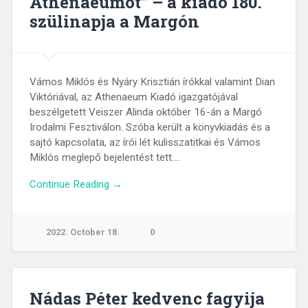
Athenaeumot” – a kiadó 180.
szülinapja a Margón
Vámos Miklós és Nyáry Krisztián írókkal valamint Dian
Viktóriával, az Athenaeum Kiadó igazgatójával
beszélgetett Veiszer Alinda október 16-án a Margó
Irodalmi Fesztiválon. Szóba került a könyvkiadás és a
sajtó kapcsolata, az írói lét kulisszatitkai és Vámos
Miklós meglepő bejelentést tett….
Continue Reading →
2022. October 18.
0
Nádas Péter kedvenc fagyija