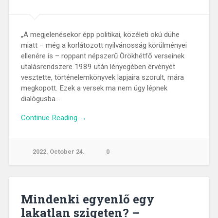
„A megjelenésekor épp politikai, közéleti okú dühe
miatt – még a korlátozott nyilvánosság körülményei
ellenére is – roppant népszerű Örökhétfő verseinek
utalásrendszere 1989 után lényegében érvényét
vesztette, történelemkönyvek lapjaira szorult, mára
megkopott. Ezek a versek ma nem úgy lépnek
dialógusba…
Continue Reading →
2022. October 24.
0
Mindenki egyenlő egy
lakatlan szigeten? –