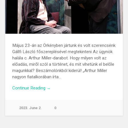
Május 23-án az Örkényben jártunk és volt szerencsénk
Gállfi László főszereplésével megtekinteni Az ügynök
halála c. Arthur Miller-darabot. Hogy milyen volt az
előadás, miről szól a történet, és mit vihetünk el belőle
magunkkal? Beszámolónkból kiderül! „Arthur Miller
nagyon fiatalkorában írta…
Continue Reading →
2023. June 2.
0