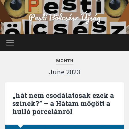
Pesti Bölcsész Újság
MONTH
June 2023
„hát nem csodálatosak ezek a
színek?” – a Hátam mögött a
hulló porcelánról