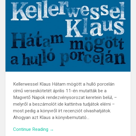
Kellerwessel Klaus Hátam mögött a hulló porcelán
című verseskötetét április 11-én mutatták be a
Magvető Napok rendezvénysorozat keretein belül, –
melyről a beszámolót ide kattintva tudjátok elérni –
most pedig a könyvről írt recenziót olvashatjátok.
Ahogyan azt Klaus a könyvbemutató…
Continue Reading →