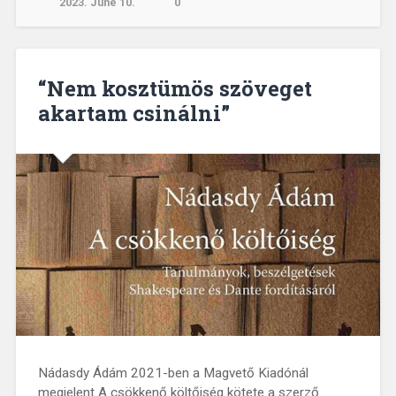
2023. June 10.
0
“Nem kosztümös szöveget
akartam csinálni”
Nádasdy Ádám 2021-ben a Magvető Kiadónál
megjelent A csökkenő költőiség kötete a szerző