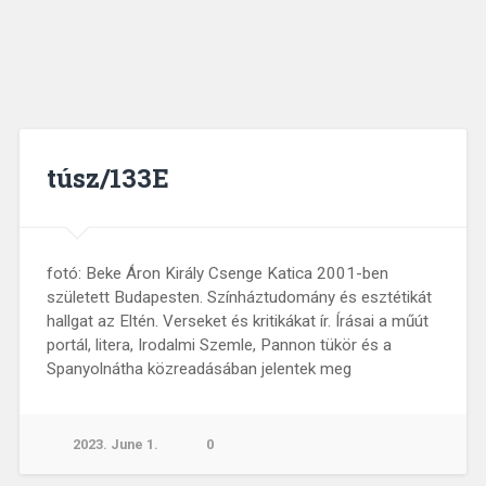
túsz/133E
fotó: Beke Áron Király Csenge Katica 2001-ben
született Budapesten. Színháztudomány és esztétikát
hallgat az Eltén. Verseket és kritikákat ír. Írásai a műút
portál, litera, Irodalmi Szemle, Pannon tükör és a
Spanyolnátha közreadásában jelentek meg
2023. June 1.
0