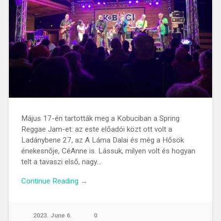
Május 17-én tartották meg a Kobuciban a Spring
Reggae Jam-et: az este előadói közt ott volt a
Ladánybene 27, az A Láma Dalai és még a Hősök
énekesnője, CéAnne is. Lássuk, milyen volt és hogyan
telt a tavaszi első, nagy…
Continue Reading →
2023. June 6.
0