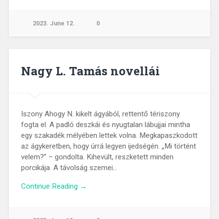
2023. June 12.
0
Nagy L. Tamás novellái
Iszony Ahogy N. kikelt ágyából, rettentő tériszony
fogta el. A padló deszkái és nyugtalan lábujjai mintha
egy szakadék mélyében lettek volna. Megkapaszkodott
az ágykeretben, hogy úrrá legyen ijedségén. „Mi történt
velem?” – gondolta. Kihevült, reszketett minden
porcikája. A távolság szemei…
Continue Reading →