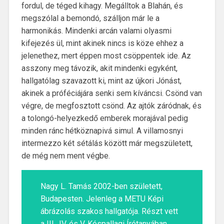
fordul, de téged kihagy. Megálltok a Blahán, és
megszólal a bemondó, szálljon már le a
harmonikás. Mindenki arcán valami olyasmi
kifejezés ül, mint akinek nincs is köze ehhez a
jelenethez, mert éppen most csöppentek ide. Az
asszony meg távozik, akit mindenki egyként,
hallgatólag szavazott ki, mint az újkori Jónást,
akinek a próféciájára senki sem kíváncsi. Csönd van
végre, de megfosztott csönd. Az ajtók záródnak, és
a tolongó-helyezkedő emberek morajával pedig
minden ránc hétköznapivá simul. A villamosnyi
intermezzo két sétálás között már megszületett,
de még nem ment végbe.
Nagy L. Tamás 2002-ben született,
Budapesten. Jelenleg a METU Képi
ábrázolás szakos hallgatója. Részt vett
a III., IV. és V. Kóspallagi Írótanyában.