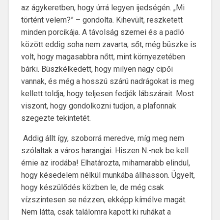
az ágykeretben, hogy úrrá legyen ijedségén. „Mi
történt velem?” – gondolta. Kihevült, reszketett
minden porcikája. A távolság szemei és a padló
között eddig soha nem zavarta; sőt, még büszke is
volt, hogy magasabbra nőtt, mint környezetében
bárki. Büszkélkedett, hogy milyen nagy cipői
vannak, és még a hosszú szárú nadrágokat is meg
kellett toldja, hogy teljesen fedjék lábszárait. Most
viszont, hogy gondolkozni tudjon, a plafonnak
szegezte tekintetét.
Addig állt így, szoborrá meredve, míg meg nem
szólaltak a város harangjai. Hiszen N.-nek be kell
érnie az irodába! Elhatározta, mihamarabb elindul,
hogy késedelem nélkül munkába állhasson. Ügyelt,
hogy készülődés közben le, de még csak
vízszintesen se nézzen, ekképp kímélve magát.
Nem látta, csak találomra kapott ki ruhákat a