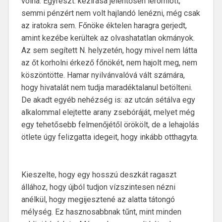
volna. Egyrészt: kézírása jelentősen leromlott;
semmi pénzért nem volt hajlandó lenézni, még csak
az iratokra sem. Főnöke éktelen haragra gerjedt,
amint kezébe kerültek az olvashatatlan okmányok.
Az sem segített N. helyzetén, hogy mivel nem látta
az őt korholni érkező főnökét, nem hajolt meg, nem
köszöntötte. Hamar nyilvánvalóvá vált számára,
hogy hivatalát nem tudja maradéktalanul betölteni.
De akadt egyéb nehézség is: az utcán sétálva egy
alkalommal elejtette arany zsebóráját, melyet még
egy tehetősebb felmenőjétől örökölt, de a lehajolás
ötlete úgy felizgatta idegeit, hogy inkább otthagyta.
Kieszelte, hogy egy hosszú deszkát ragaszt
állához, hogy újból tudjon vízszintesen nézni
anélkül, hogy megijesztené az alatta tátongó
mélység. Ez hasznosabbnak tűnt, mint minden