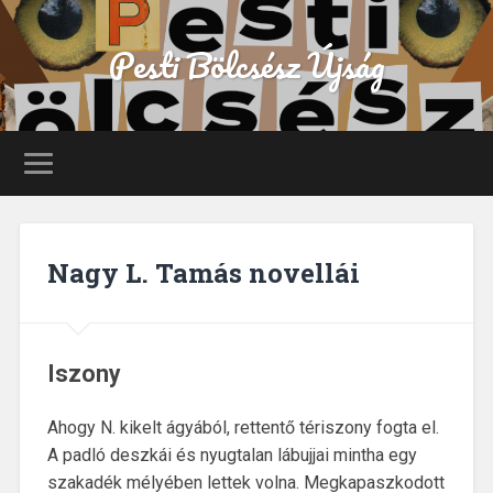
Pesti Bölcsész Újság
Nagy L. Tamás novellái
Iszony
Ahogy N. kikelt ágyából, rettentő tériszony fogta el.
A padló deszkái és nyugtalan lábujjai mintha egy
szakadék mélyében lettek volna. Megkapaszkodott