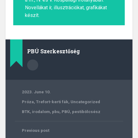
Novellákat ír, illusztrációkat, grafikákat
készít.
PBÚ Szerkesztőség
2023. June 10.
Próza
,
Trefort-kerti fák
,
Uncategorized
BTK
,
irodalom
,
pbu
,
PBÚ
,
pestibölcsész
Previous post