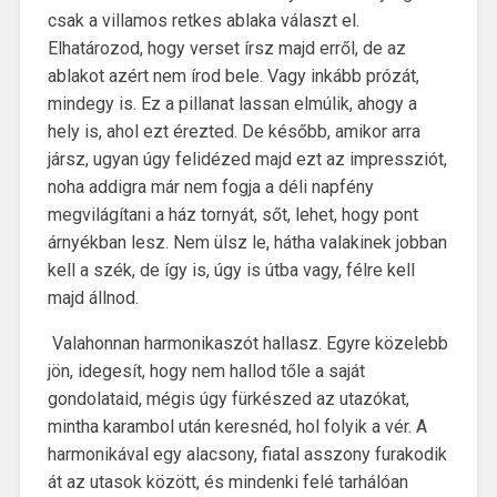
csak a villamos retkes ablaka választ el.
Elhatározod, hogy verset írsz majd erről, de az
ablakot azért nem írod bele. Vagy inkább prózát,
mindegy is. Ez a pillanat lassan elmúlik, ahogy a
hely is, ahol ezt érezted. De később, amikor arra
jársz, ugyan úgy felidézed majd ezt az impressziót,
noha addigra már nem fogja a déli napfény
megvilágítani a ház tornyát, sőt, lehet, hogy pont
árnyékban lesz. Nem ülsz le, hátha valakinek jobban
kell a szék, de így is, úgy is útba vagy, félre kell
majd állnod.
Valahonnan harmonikaszót hallasz. Egyre közelebb
jön, idegesít, hogy nem hallod tőle a saját
gondolataid, mégis úgy fürkészed az utazókat,
mintha karambol után keresnéd, hol folyik a vér. A
harmonikával egy alacsony, fiatal asszony furakodik
át az utasok között, és mindenki felé tarhálóan