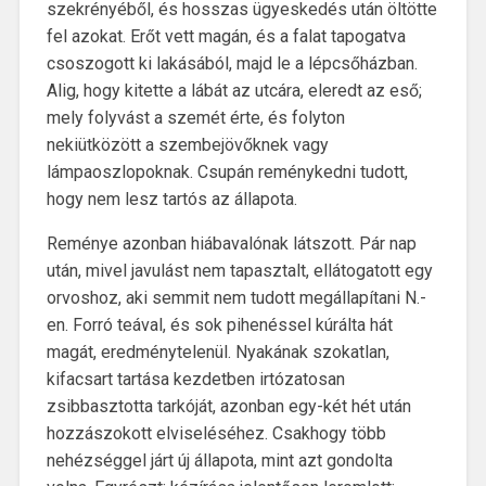
szekrényéből, és hosszas ügyeskedés után öltötte
fel azokat. Erőt vett magán, és a falat tapogatva
csoszogott ki lakásából, majd le a lépcsőházban.
Alig, hogy kitette a lábát az utcára, eleredt az eső;
mely folyvást a szemét érte, és folyton
nekiütközött a szembejövőknek vagy
lámpaoszlopoknak. Csupán reménykedni tudott,
hogy nem lesz tartós az állapota.
Reménye azonban hiábavalónak látszott. Pár nap
után, mivel javulást nem tapasztalt, ellátogatott egy
orvoshoz, aki semmit nem tudott megállapítani N.-
en. Forró teával, és sok pihenéssel kúrálta hát
magát, eredménytelenül. Nyakának szokatlan,
kifacsart tartása kezdetben irtózatosan
zsibbasztotta tarkóját, azonban egy-két hét után
hozzászokott elviseléséhez. Csakhogy több
nehézséggel járt új állapota, mint azt gondolta