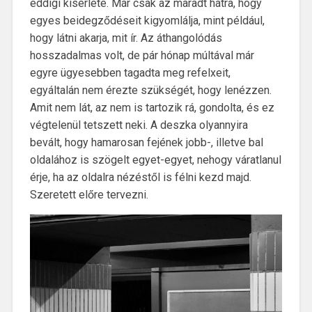
eddigi kísérlete. Már csak az maradt hátra, hogy
egyes beidegződéseit kigyomlálja, mint például,
hogy látni akarja, mit ír. Az áthangolódás
hosszadalmas volt, de pár hónap múltával már
egyre ügyesebben tagadta meg refelxeit,
egyáltalán nem érezte szükségét, hogy lenézzen.
Amit nem lát, az nem is tartozik rá, gondolta, és ez
végtelenül tetszett neki. A deszka olyannyira
bevált, hogy hamarosan fejének jobb-, illetve bal
oldalához is szögelt egyet-egyet, nehogy váratlanul
érje, ha az oldalra nézéstől is félni kezd majd.
Szeretett előre tervezni.