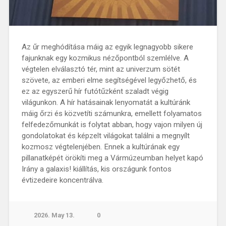
Az űr meghódítása máig az egyik legnagyobb sikere
fajunknak egy kozmikus nézőpontból szemlélve. A
végtelen elválasztó tér, mint az univerzum sötét
szövete, az emberi elme segítségével legyőzhető, és
ez az egyszerű hír futótűzként szaladt végig
világunkon. A hír hatásainak lenyomatát a kultúránk
máig őrzi és közvetíti számunkra, emellett folyamatos
felfedezőmunkát is folytat abban, hogy vajon milyen új
gondolatokat és képzelt világokat találni a megnyílt
kozmosz végtelenjében. Ennek a kultúrának egy
pillanatképét örökíti meg a Vármúzeumban helyet kapó
Irány a galaxis! kiállítás, kis országunk fontos
évtizedeire koncentrálva.
2026. May 13.
0