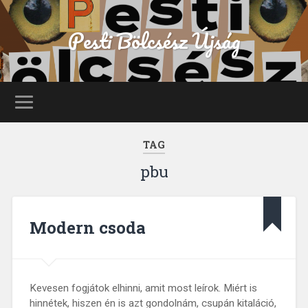
Pesti Bölcsész Újság
TAG
pbu
Modern csoda
Kevesen fogjátok elhinni, amit most leírok. Miért is
hinnétek, hiszen én is azt gondolnám, csupán kitaláció,