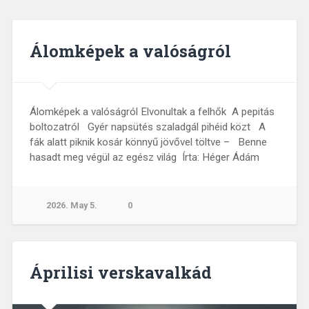
Álomképek a valóságról
Álomképek a valóságról Elvonultak a felhők A pepitás
boltozatról Gyér napsütés szaladgál pihéid közt A
fák alatt piknik kosár könnyű jövővel töltve – Benne
hasadt meg végül az egész világ Írta: Héger Ádám
2026. May 5.
0
Áprilisi verskavalkád