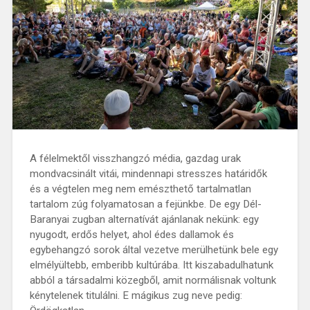
A félelmektől visszhangzó média, gazdag urak
mondvacsinált vitái, mindennapi stresszes határidők
és a végtelen meg nem emészthető tartalmatlan
tartalom zúg folyamatosan a fejünkbe. De egy Dél-
Baranyai zugban alternatívát ajánlanak nekünk: egy
nyugodt, erdős helyet, ahol édes dallamok és
egybehangzó sorok által vezetve merülhetünk bele egy
elmélyültebb, emberibb kultúrába. Itt kiszabadulhatunk
abból a társadalmi közegből, amit normálisnak voltunk
kénytelenek titulálni. E mágikus zug neve pedig: