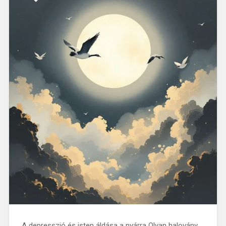
A depresszió és isten áldása a nyárra Olyan halovány