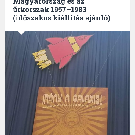
Magyarország és az
űrkorszak 1957–1983
(időszakos kiállítás ajánló)