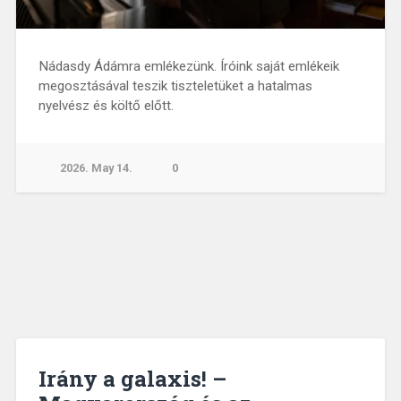
Nádasdy Ádámra emlékezünk. Íróink saját emlékeik
megosztásával teszik tiszteletüket a hatalmas
nyelvész és költő előtt.
2026. May 14.
0
Irány a galaxis! –