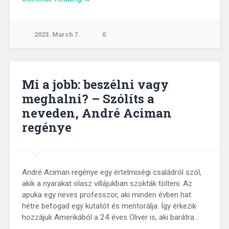
2023. March 7.
0
Mi a jobb: beszélni vagy
meghalni? – Szólíts a
neveden, André Aciman
regénye
André Aciman regénye egy értelmiségi családról szól,
akik a nyarakat olasz villájukban szokták tölteni. Az
apuka egy neves professzor, aki minden évben hat
hétre befogad egy kutatót és mentorálja. Így érkezik
hozzájuk Amerikából a 24 éves Oliver is, aki barátra…