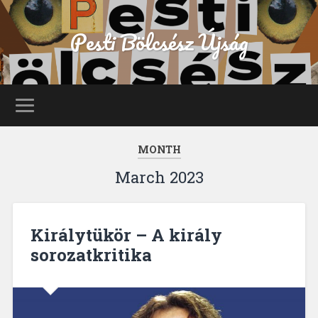
Pesti Bölcsész Újság
MONTH
March 2023
Királytükör – A király
sorozatkritika