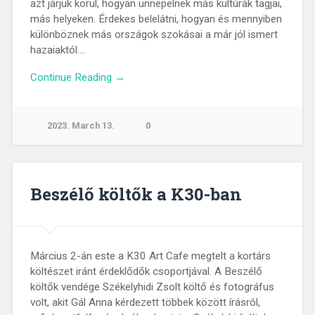
azt járjuk körül, hogyan ünnepelnek más kultúrák tagjai,
más helyeken. Érdekes belelátni, hogyan és mennyiben
különböznek más országok szokásai a már jól ismert
hazaiaktól….
Continue Reading →
2023. March 13.
0
Beszélő költők a K30-ban
Március 2-án este a K30 Art Cafe megtelt a kortárs
költészet iránt érdeklődők csoportjával. A Beszélő
költők vendége Székelyhidi Zsolt költő és fotográfus
volt, akit Gál Anna kérdezett többek között írásról,