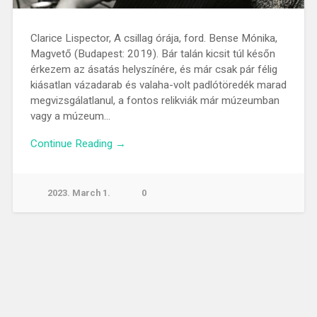
Clarice Lispector, A csillag órája, ford. Bense Mónika,
Magvető (Budapest: 2019). Bár talán kicsit túl későn
érkezem az ásatás helyszínére, és már csak pár félig
kiásatlan vázadarab és valaha-volt padlótöredék marad
megvizsgálatlanul, a fontos relikviák már múzeumban
vagy a múzeum…
Continue Reading →
2023. March 1.
0