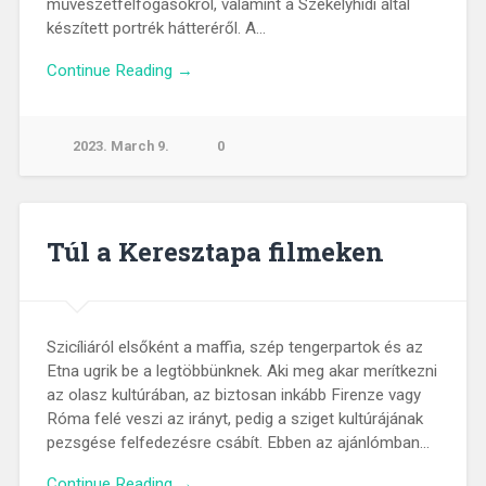
művészetfelfogásokról, valamint a Székelyhidi által
készített portrék hátteréről. A…
Continue Reading →
2023. March 9.
0
Túl a Keresztapa filmeken
Szicíliáról elsőként a maffia, szép tengerpartok és az
Etna ugrik be a legtöbbünknek. Aki meg akar merítkezni
az olasz kultúrában, az biztosan inkább Firenze vagy
Róma felé veszi az irányt, pedig a sziget kultúrájának
pezsgése felfedezésre csábít. Ebben az ajánlómban…
Continue Reading →