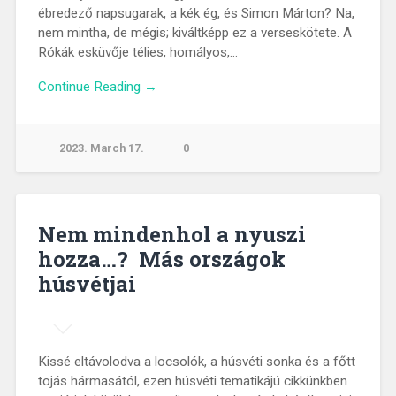
ébredező napsugarak, a kék ég, és Simon Márton? Na,
nem mintha, de mégis; kiváltképp ez a verseskötete. A
Rókák esküvője télies, homályos,…
Continue Reading →
2023. March 17.
0
Nem mindenhol a nyuszi
hozza…? Más országok
húsvétjai
Kissé eltávolodva a locsolók, a húsvéti sonka és a főtt
tojás hármasától, ezen húsvéti tematikájú cikkünkben