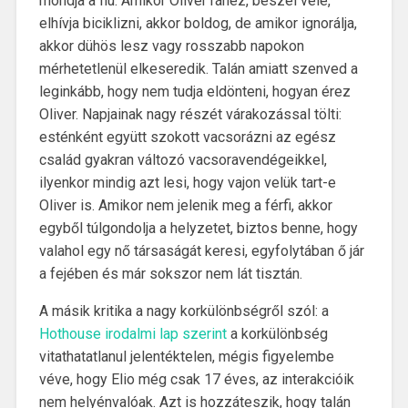
mondja a fiú. Amikor Oliver ránéz, beszél vele,
elhívja biciklizni, akkor boldog, de amikor ignorálja,
akkor dühös lesz vagy rosszabb napokon
mérhetetlenül elkeseredik. Talán amiatt szenved a
leginkább, hogy nem tudja eldönteni, hogyan érez
Oliver. Napjainak nagy részét várakozással tölti:
esténként együtt szokott vacsorázni az egész
család gyakran változó vacsoravendégeikkel,
ilyenkor mindig azt lesi, hogy vajon velük tart-e
Oliver is. Amikor nem jelenik meg a férfi, akkor
egyből túlgondolja a helyzetet, biztos benne, hogy
valahol egy nő társaságát keresi, egyfolytában ő jár
a fejében és már sokszor nem lát tisztán.
A másik kritika a nagy korkülönbségről szól: a
Hothouse irodalmi lap szerint
a korkülönbség
vitathatatlanul jelentéktelen, mégis figyelembe
véve, hogy Elio még csak 17 éves, az interakcióik
nem helyénvalóak. Azt is hozzáteszik, hogy talán