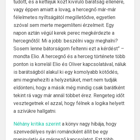
tudott, és a kettejük közt kiviruló barátság ellenére,
vagy éppen amiatt a lovag, a hercegnő már-már
félelmetes nyíltságától megilletődve, egyetlen
szóval sem merte megemlíteni érzelmeit. Egy
napon aztán végül kerek perec megkérdezte a
hercegnőtől: Mi a jobb: beszélni vagy meghalni?
Sosem lenne bátorságom feltenni ezt a kérdést” –
mondta Elio. A hercegnő és a herceg története több
ponton is korrelál Elio és Oliver kapcsolatával, náluk
is barátságból alakul ki egy komolyabb kötődés,
ami megnehezíti a helyzetüket, mert nem tudják
eldönteni, hogy a másik még mindig csak barátként
tekint rá vagy már annál többet érez. Rengeteg időt
vesztegetnek el azzal, hogy félnek a logika helyett
a szívükre hallgatni.
Néhány kritika szerint
a könyv nagy hibája, hogy
szenvedélyes nyári románcként állít be egy
manipulatív és mérgező kapcsolatot. Ezt több