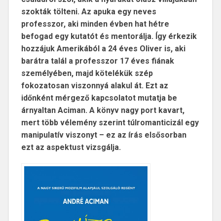
szokták tölteni. Az apuka egy neves
professzor, aki minden évben hat hétre
befogad egy kutatót és mentorálja. Így érkezik
hozzájuk Amerikából a 24 éves Oliver is, aki
barátra talál a professzor 17 éves fiának
személyében, majd kötelékük szép
fokozatosan viszonnyá alakul át. Ezt az
időnként mérgező kapcsolatot mutatja be
árnyaltan Aciman. A könyv nagy port kavart,
mert több vélemény szerint túlromanticizál egy
manipulatív viszonyt – ez az írás elsősorban
ezt az aspektust vizsgálja.