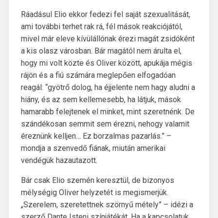
Ráadásul Elio ekkor fedezi fel saját szexualitását,
ami további terhet rak rá, fél mások reakciójától,
mivel már eleve kívülállónak érezi magát zsidóként
a kis olasz városban. Bár magától nem árulta el,
hogy mi volt közte és Oliver között, apukája mégis
rájön és a fiú számára meglepően elfogadóan
reagál: “gyötrő dolog, ha éjjelente nem hagy aludni a
hiány, és az sem kellemesebb, ha látjuk, mások
hamarabb felejtenek el minket, mint szeretnénk. De
szándékosan semmit sem érezni, nehogy valamit
éreznünk kelljen… Ez borzalmas pazarlás.” –
mondja a szenvedő fiának, miután amerikai
vendégük hazautazott.
Bár csak Elio szemén keresztül, de bizonyos
mélységig Oliver helyzetét is megismerjük.
„Szerelem, szeretettnek szörnyű métely” – idézi a
szerző Dante Isteni színjátékát. Ha a kapcsolatuk