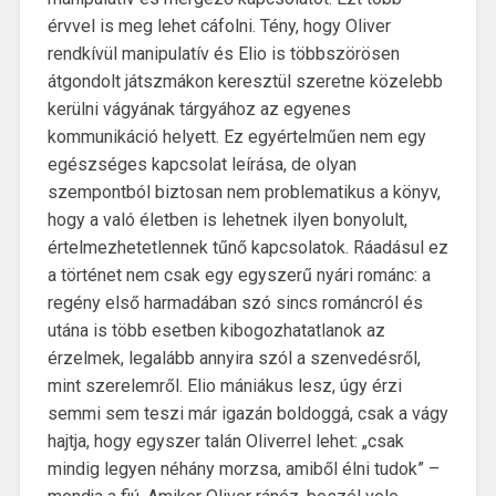
érvvel is meg lehet cáfolni. Tény, hogy Oliver
rendkívül manipulatív és Elio is többszörösen
átgondolt játszmákon keresztül szeretne közelebb
kerülni vágyának tárgyához az egyenes
kommunikáció helyett. Ez egyértelműen nem egy
egészséges kapcsolat leírása, de olyan
szempontból biztosan nem problematikus a könyv,
hogy a való életben is lehetnek ilyen bonyolult,
értelmezhetetlennek tűnő kapcsolatok. Ráadásul ez
a történet nem csak egy egyszerű nyári románc: a
regény első harmadában szó sincs románcról és
utána is több esetben kibogozhatatlanok az
érzelmek, legalább annyira szól a szenvedésről,
mint szerelemről. Elio mániákus lesz, úgy érzi
semmi sem teszi már igazán boldoggá, csak a vágy
hajtja, hogy egyszer talán Oliverrel lehet: „csak
mindig legyen néhány morzsa, amiből élni tudok” –