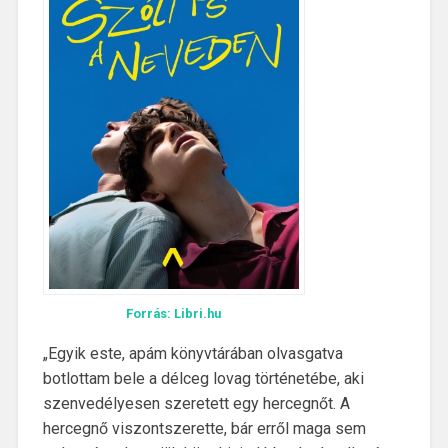
Forrás: Libri.hu
„Egyik este, apám könyvtárában olvasgatva
botlottam bele a délceg lovag történetébe, aki
szenvedélyesen szeretett egy hercegnőt. A
hercegnő viszontszerette, bár erről maga sem