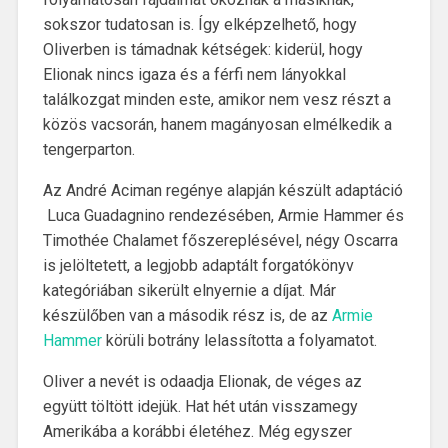
sokszor tudatosan is. Így elképzelhető, hogy
Oliverben is támadnak kétségek: kiderül, hogy
Elionak nincs igaza és a férfi nem lányokkal
találkozgat minden este, amikor nem vesz részt a
közös vacsorán, hanem magányosan elmélkedik a
tengerparton.
Az André Aciman regénye alapján készült adaptáció
Luca Guadagnino rendezésében, Armie Hammer és
Timothée Chalamet főszereplésével, négy Oscarra
is jelöltetett, a legjobb adaptált forgatókönyv
kategóriában sikerült elnyernie a díjat. Már
készülőben van a második rész is, de az
Armie
Hammer
körüli botrány lelassította a folyamatot.
Oliver a nevét is odaadja Elionak, de véges az
együtt töltött idejük. Hat hét után visszamegy
Amerikába a korábbi életéhez. Még egyszer