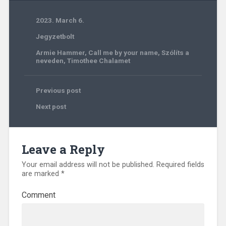
2023. March 6.
Jegyzetbolt
Armie Hammer
,
Call me by your name
,
Szólíts a
neveden
,
Timothee Chalamet
Previous post
Next post
Leave a Reply
Your email address will not be published.
Required fields
are marked
*
Comment