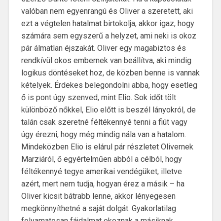
valóban nem egyenrangú és Oliver a szeretett, aki
ezt a végtelen hatalmat birtokolja, akkor igaz, hogy
számára sem egyszerű a helyzet, ami neki is okoz
pár álmatlan éjszakát. Oliver egy magabiztos és
rendkívül okos embernek van beállítva, aki mindig
logikus döntéseket hoz, de közben benne is vannak
kételyek. Érdekes belegondolni abba, hogy esetleg
ő is pont úgy szenved, mint Elio. Sok időt tölt
különböző nőkkel, Elio előtt is beszél lányokról, de
talán csak szeretné féltékennyé tenni a fiút vagy
úgy érezni, hogy még mindig nála van a hatalom.
Mindeközben Elio is elárul pár részletet Olivernek
Marziáról, ő egyértelműen abból a célból, hogy
féltékennyé tegye amerikai vendégüket, illetve
azért, mert nem tudja, hogyan érez a másik – ha
Oliver kicsit bátrabb lenne, akkor lényegesen
megkönnyíthetné a saját dolgát. Gyakorlatilag
folyamatosan fájdalmat okoznak a másiknak,