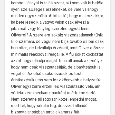
korabeli lánnyal is találkozgat, aki nem vált ki belőle
ilyen szélsőséges érzelmeket, de vele valahogy
minden egyszerűbb. Attól is fél, hogy mi lesz akkor,
ha beteljesedik a vágya: vajon csak élvezi a
játszmát vagy tényleg szeretne együtt lenni
Oliverrel? A szerelem sokáig viszonzatlannak tűnik
Elio számára, de végül nem bírja tovább és bár csak
burkoltan, de felvállalja érzéseit, amit Oliver először
minimális reakcióval reagál le. A fiú sokat kockáztat
azzal, hogy elárulja magát: fenn áll annak az esélye,
hogy nem csak visszautasítják, de a barátságuk is
véget ér. Az első csókolózásuk és testi
érintkezésük után sem lesz könnyebb a helyzetük.
Oliver egyszerre érzéki és visszautasító vele, ami
védekezési mechanizmusként is értelmezhető.
Nem szeretné túlságosan közel engedni magát,
mert fél, hogy sérülni fog, de ezzel állandó
bizonytalanságban tartja a kamasz fiút.