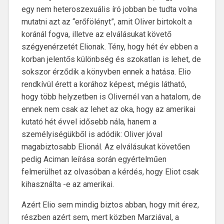
egy nem heteroszexuális író jobban be tudta volna
mutatni azt az “erőfölényt”, amit Oliver birtokolt a
koránál fogva, illetve az elválásukat követő
szégyenérzetét Elionak. Tény, hogy hét év ebben a
korban jelentős különbség és szokatlan is lehet, de
sokszor érződik a könyvben ennek a hatása. Elio
rendkívül érett a korához képest, mégis látható,
hogy több helyzetben is Olivernél van a hatalom, de
ennek nem csak az lehet az oka, hogy az amerikai
kutató hét évvel idősebb nála, hanem a
személyiségükből is adódik: Oliver jóval
magabiztosabb Elionál. Az elválásukat követően
pedig Aciman leírása során egyértelműen
felmerülhet az olvasóban a kérdés, hogy Eliot csak
kihasználta -e az amerikai.
Azért Elio sem mindig biztos abban, hogy mit érez,
részben azért sem, mert közben Marziával, a