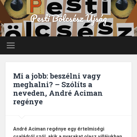
Pesti Bölcsész Újság
Mi a jobb: beszélni vagy
meghalni? – Szólíts a
neveden, André Aciman
regénye
André Aciman regénye egy értelmiségi
családról szól, akik a nyarakat olasz villájukban