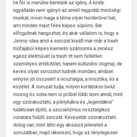
ha fel is merülne bennünk az igény,
A király
egyáltalán nem igényli az ennél nagyobb minőségi
munkát, mivel maga a téma olyan horderővel hat,
ami minden mást félre képes söpörni. Bár
elfogultnak hangozhat, és akár vállalom is, hogy a
Jimmy-idea amit a sorozat kreált már-már a trash
műfajából képes kiemelni számomra a zenész
egész életművét (a trash itt nem feltétlen
személyes értékítélet, hanem kulturális stigma), de
kevés olyan sorozatot tudnék mondani, amiben
ennyire jól összeért a nosztalgia, a misztika, és a
közélet. A sorozat tudja, milyen korlátokon belül
mozog és soha nem is próbál több lenni annál, mint
egy szórakoztató, a pletykákra és „legendákra”
tudatosan építő, a szocializmus nosztalgikus
vonatára felülő sorozat. Kevesebb szórakoztató
dolog van, mint látni egy abszurd jelenetet a
sorozatban, majd rákeresni, hogy ez ténylegesen