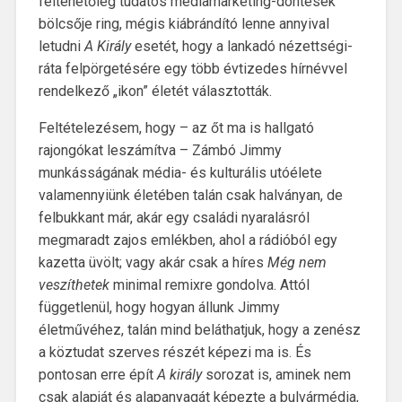
feltehetőleg tudatos médiamarketing-döntések
bölcsője ring, mégis kiábrándító lenne annyival
letudni
A Király
esetét, hogy a lankadó nézettségi-
ráta felpörgetésére egy több évtizedes hírnévvel
rendelkező „ikon” életét választották.
Feltételezésem, hogy – az őt ma is hallgató
rajongókat leszámítva – Zámbó Jimmy
munkásságának média- és kulturális utóélete
valamennyiünk életében talán csak halványan, de
felbukkant már, akár egy családi nyaralásról
megmaradt zajos emlékben, ahol a rádióból egy
kazetta üvölt; vagy akár csak a híres
Még nem
veszíthetek
minimal remixre gondolva. Attól
függetlenül, hogy hogyan állunk Jimmy
életművéhez, talán mind beláthatjuk, hogy a zenész
a köztudat szerves részét képezi ma is. És
pontosan erre épít
A király
sorozat is, aminek nem
csak alapját és alapanyagát képezte a bulvármédia,