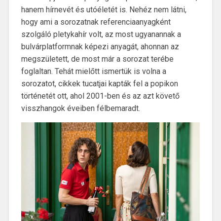
hanem hírnevét és utóéletét is. Nehéz nem látni,
hogy ami a sorozatnak referenciaanyagként
szolgáló pletykahír volt, az most ugyanannak a
bulvárplatformnak képezi anyagát, ahonnan az
megszületett, de most már a sorozat terébe
foglaltan. Tehát mielőtt ismertük is volna a
sorozatot, cikkek tucatjai kapták fel a popikon
történetét ott, ahol 2001-ben és az azt követő
visszhangok éveiben félbemaradt.