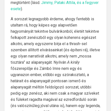
megtörtént (lásd.
Jimmy, Pataki Attila, és a fegyver
esete
).
A sorozat legnagyobb érdeme, ahogy fentebb is
utaltam rá, hogy képes egy alapvetően
hagyományát tekintve bulvárikonból, életét tekintve
felkapott zenészből egy olyan koherens egészet
alkotni, amely egyszerre bírja el a thrash-sel
szemben állított elvárásainkat (és építeni rá), illetve
egy olyan narratívát alkotni, amely nem „mossa
tisztára” az alapanyagát. Nyilván
A király
főszereplője és Zámbó Imre nem egy és
ugyanazon ember, előbbi egy szórakoztató, a
határait és alapanyagát pontosan ismerő és
alapanyagát méltón feldolgozó sorozat, utóbbi
pedig egy zenész, aki nem csak a magyar szíveket
és füleket ragadta magával az ezredforduló során
(és valószínűleg jóval utána is), hanem egy legenda,