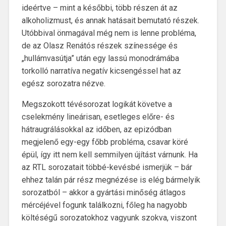
ideértve – mint a későbbi, több részen át az
alkoholizmust, és annak hatásait bemutató részek.
Utóbbival önmagával még nem is lenne probléma,
de az Olasz Renátós részek színessége és
„hullámvasútja” után egy lassú monodrámába
torkolló narratíva negatív kicsengéssel hat az
egész sorozatra nézve.
Megszokott tévésorozat logikát követve a
cselekmény lineárisan, esetleges előre- és
hátraugrálásokkal az időben, az epizódban
megjelenő egy-egy főbb probléma, csavar köré
épül, így itt nem kell semmilyen újítást várnunk. Ha
az RTL sorozatait többé-kevésbé ismerjük – bár
ehhez talán pár rész megnézése is elég bármelyik
sorozatból – akkor a gyártási minőség átlagos
mércéjével fogunk találkozni, főleg ha nagyobb
költéségű sorozatokhoz vagyunk szokva, viszont