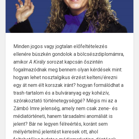
Minden jogos vagy jogtalan előfeltételezés
ellenére büszkén gondolok a bölcsészdiplomámra,
amikor
A Király
sorozat kapcsán őszintén
fogalmazódnak meg bennem olyan kérdések mint:
hogyan lehet nosztalgikus érzést kelteni/érezni
egy át nem élt korszak iránt? hogyan formálódhat a
trash-tartalom és a bulváranyag egy kohézív,
szórakoztató történetegységgé? Mégis mi az a
Zámbó Imre jelenség, amely nem csak zene- és
médiatörténeti, hanem társadalmi anomáliát is
jelent? Bár ne legyen félreértés, koránt sem
mélyértelmű jelentést keresek ott, ahol