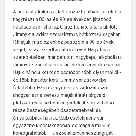
A sorozat struktúrája két részre bontható, az első a
nagyrészt a 80-as és 90-es években játszódó
fiatalság évei, ahol az Olasz Renátó által alakított
Jimmy-t a vidám szocializmus hétköznapiságában
láthatjuk, majd az ehhez passzoló a 90-es évek
végét, és az ezredforduló két évét Nagy Ervin
szereplésében, már befutott, nagyképű, alkoholista
Jimmy-t szociálisan nullán, de karrierjének csúcsán
látjuk. Mind a két rész esetében több olyan mellék-
és főbb karakter kerül Jimmy vonzáskörébe,
felettébb olyan regényesen és változatosan,
ahogyan azt a zenész magánéletét tárgyaló
pletykák csak sejtetni engedték. A sorozat első
része összeségében összetettebnek és
árnyaltabbnak hatnak, több cselekmény van
egyszerre kibontakozóban, és maga a miliő is
koreografáltabb – a szocializmus nosztalgiáját