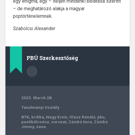
egy enigma, egy – ítéljen mindenki belátása szerint
– de meghatározó alakja a magyar
poptörténelemnek.
Szabolcsi Alexander
PBÚ Szerkesztőség
2023. March 28.
Tanulmányi Osztály
BTK
,
kritika
,
Nagy Ervin
,
Olasz Renátó
,
pbu
,
pestibölcsész
,
sorozat
,
Zámbó Imre
,
Zámbó
Jimmy
,
zene