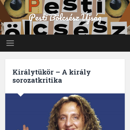
Pesti Bölcsész Újság
Királytükör – A király
sorozatkritika