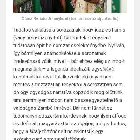
Olasz Renátó Jimmyként (forrás: sorozatjunkie.hu)
Tudatos vállalása a sorozatnak, hogy igaz és hamis
(vagy nem-bizonyított) történeteket egyaránt
tudatosan épít be sorozat cselekményébe. Nyilván,
így bármilyen számonkérése a sorozatnak
irrelevánssá válik, mivel – bár ehhez elég az intro-t
megnéznünk – a legenda idealizált, egysíkúvá
konstruált képével találkozunk, aki ugyan nem
mentes a tisztázatlan tényektől a sorozatban sem,
de egy egységes narratíva képződik meg előttünk,
ami semmilyen módon nem összeegyeztethető a
valóságos Zámbó Imrével. Bár nem tűnhet ez
tudománymódszertani kérdésnek, hogy ilyen átfogó
és definiált magyarázattal szolgáljon, mégis fontos,
hogy
A király
történéseit ne tekintsük egy
szórakoztató sorozatnál többnek.