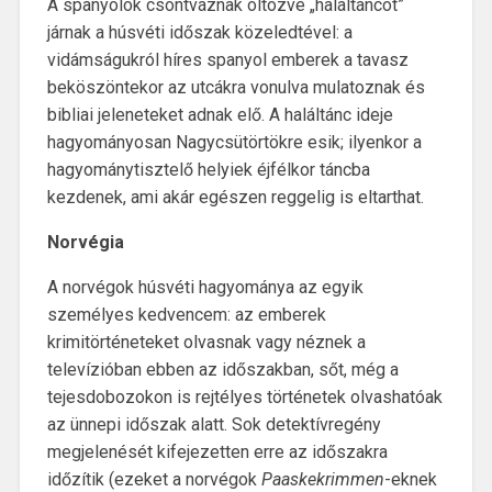
A spanyolok csontváznak öltözve „haláltáncot”
járnak a húsvéti időszak közeledtével: a
vidámságukról híres spanyol emberek a tavasz
beköszöntekor az utcákra vonulva mulatoznak és
bibliai jeleneteket adnak elő. A haláltánc ideje
hagyományosan Nagycsütörtökre esik; ilyenkor a
hagyománytisztelő helyiek éjfélkor táncba
kezdenek, ami akár egészen reggelig is eltarthat.
Norvégia
A norvégok húsvéti hagyománya az egyik
személyes kedvencem: az emberek
krimitörténeteket olvasnak vagy néznek a
televízióban ebben az időszakban, sőt, még a
tejesdobozokon is rejtélyes történetek olvashatóak
az ünnepi időszak alatt. Sok detektívregény
megjelenését kifejezetten erre az időszakra
időzítik (ezeket a norvégok
Paaskekrimmen
-eknek