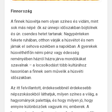
Finnország
A finnek húsvétja nem olyan színes és vidám, mint
sok más népé: ők az ünnepi időszakban böjtölnek
és ún. csendes hetet tartanak: Nagypénteken
fekete ruhában, otthon várják a húsvétot és nem
járnak el sehova ezekben a napokban. A gyerekek
húsvéthétfőn némi pénz vagy édesség
reményében házról házra járva mondókákat
szavalnak – a locsolkodást több kultúrához
hasonlóan a finnek sem művelik a húsvéti
időszakban.
Az itt felvillantott, érdekesebbnél érdekesebb
népszokásokból láthatjuk, milyen színes a világ, a
hagyományok palettája, és hogy milyen jó, hogy
ennyire különbözőek vagyunk mi, emberek. A