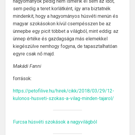
hagyományok pedig nem ismerik el sem az időt,
sem pedig a teret korlátként, így arra biztatnék
mindenkit, hogy a hagyományos húsvéti menün és
magyar szokásokon kívül csempésszen be az
ünnepbe egy picit többet a világból, mint eddig: az
ünnep értéke és gazdagsága más elemekkel
kiegészülve nemhogy fogyna, de tapasztalhatóan
egyre csak nő majd.
Makádi Fanni
források:
https://petofilive.hu/hirek/cikk/2018/03/29/12-
kulonos-husveti-szokas-a-vilag-minden-tajarol/
Furcsa húsvéti szokások a nagyvilágból