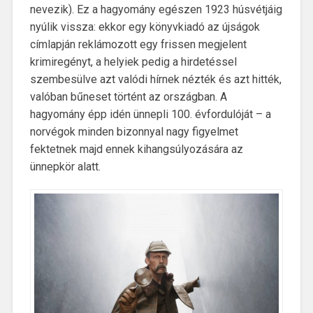
nevezik). Ez a hagyomány egészen 1923 húsvétjáig
nyúlik vissza: ekkor egy könyvkiadó az újságok
címlapján reklámozott egy frissen megjelent
krimiregényt, a helyiek pedig a hirdetéssel
szembesülve azt valódi hírnek nézték és azt hitték,
valóban bűneset történt az országban. A
hagyomány épp idén ünnepli 100. évfordulóját – a
norvégok minden bizonnyal nagy figyelmet
fektetnek majd ennek kihangsúlyozására az
ünnepkör alatt.