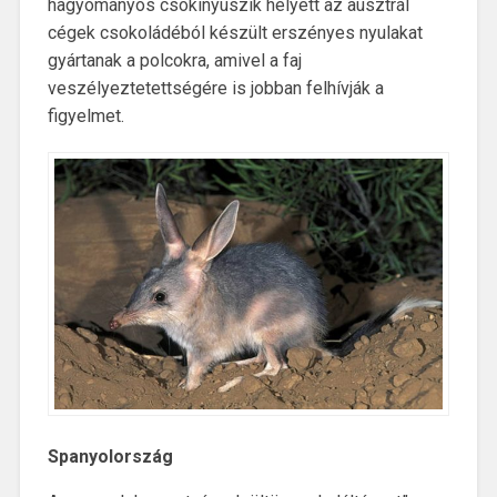
hagyományos csokinyuszik helyett az ausztrál
cégek csokoládéból készült erszényes nyulakat
gyártanak a polcokra, amivel a faj
veszélyeztetettségére is jobban felhívják a
figyelmet.
Spanyolország