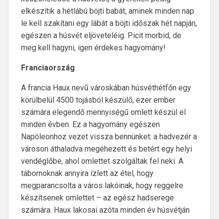
elkészítik a hétlábú böjti babát, aminek minden nap
le kell szakítani egy lábát a böjti időszak hét napján,
egészen a húsvét eljöveteléig. Picit morbid, de
meg kell hagyni, igen érdekes hagyomány!
Franciaország
A francia Haux nevű városkában húsvéthétfőn egy
körülbelül 4500 tojásból készülő, ezer ember
számára elegendő mennyiségű omlett készül el
minden évben. Ez a hagyomány egészen
Napóleonhoz vezet vissza bennünket: a hadvezér a
városon áthaladva megéhezett és betért egy helyi
vendéglőbe, ahol omlettet szolgáltak fel neki. A
tábornoknak annyira ízlett az étel, hogy
megparancsolta a város lakóinak, hogy reggelre
készítsenek omlettet – az egész hadserege
számára. Haux lakosai azóta minden év húsvétján