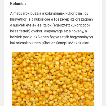
Kolumbia
A magyarok búzája a kolumbiaiak kukoricája, így
húsvétkor is a kukoricáé a főszerep az országban:
a húsvéti ételek és italok (erjesztett kukoricából
készítettek) gyakori alapanyaga ez a növény, a
helyiek pedig szívesen fogyasztják hagyományos
kukoricaalapú menüjüket az ünnepi időszak alatt.