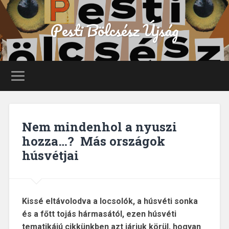
Pesti Bölcsész Újság
Nem mindenhol a nyuszi
hozza…? Más országok
húsvétjai
Kissé eltávolodva a locsolók, a húsvéti sonka
és a főtt tojás hármasától, ezen húsvéti
tematikájú cikkünkben azt járjuk körül, hogyan