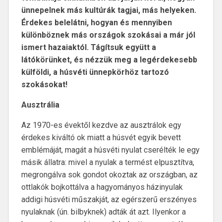
ünnepelnek más kultúrák tagjai, más helyeken.
Érdekes belelátni, hogyan és mennyiben
különböznek más országok szokásai a már jól
ismert hazaiaktól. Tágítsuk együtt a
látókörünket, és nézzük meg a legérdekesebb
külföldi, a húsvéti ünnepkörhöz tartozó
szokásokat!
Ausztrália
Az 1970-es évektől kezdve az ausztrálok egy
érdekes kiváltó ok miatt a húsvét egyik bevett
emblémáját, magát a húsvéti nyulat cserélték le egy
másik állatra: mivel a nyulak a termést elpusztítva,
megrongálva sok gondot okoztak az országban, az
ottlakók bojkottálva a hagyományos házinyulak
addigi húsvéti műszakját, az egérszerű erszényes
nyulaknak (ún. bilbyknek) adták át azt. Ilyenkor a