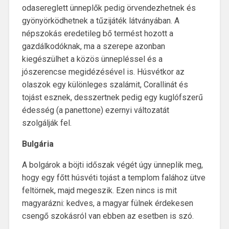
odasereglett ünneplők pedig örvendezhetnek és
gyönyörködhetnek a tűzijáték látványában. A
népszokás eredetileg bő termést hozott a
gazdálkodóknak, ma a szerepe azonban
kiegészülhet a közös ünnepléssel és a
jószerencse megidézésével is. Húsvétkor az
olaszok egy különleges szalámit, Corallinát és
tojást esznek, desszertnek pedig egy kuglófszerű
édesség (a panettone) ezernyi változatát
szolgálják fel.
Bulgária
A bolgárok a böjti időszak végét úgy ünneplik meg,
hogy egy főtt húsvéti tojást a templom falához ütve
feltörnek, majd megeszik. Ezen nincs is mit
magyarázni: kedves, a magyar fülnek érdekesen
csengő szokásról van ebben az esetben is szó.