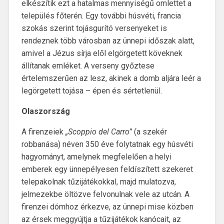
elkészítik ezt a hatalmas mennyiségű omlettet a
település főterén. Egy további húsvéti, francia
szokás szerint tojásgurító versenyeket is
rendeznek több városban az ünnepi időszak alatt,
amivel a Jézus sírja elől elgörgetett köveknek
állítanak emléket. A verseny győztese
értelemszerűen az lesz, akinek a domb aljára leér a
legörgetett tojása – épen és sértetlenül.
Olaszország
A firenzeiek
„Scoppio del Carro”
(a szekér
robbanása) néven 350 éve folytatnak egy húsvéti
hagyományt, amelynek megfelelően a helyi
emberek egy ünnepélyesen feldíszített szekeret
telepakolnak tűzijátékokkal, majd mulatozva,
jelmezekbe öltözve felvonulnak vele az utcán. A
firenzei dómhoz érkezve, az ünnepi mise közben
az érsek meggyújtja a tűzijátékok kanócait, az