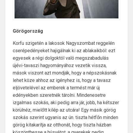
Görögország
Korfu szigetén a lakosok Nagyszombat reggelén
cserépedényeket hajigálnak ki az ablakaikból: ezt
egyesek a régi dolgoktól való megszabadulás
újévi-tavaszi hagyományához vezetik vissza,
mások viszont azt mondják, hogy a népszokásnak
lehet köze ahhoz az igényhez is, hogy a tavasz
eljövetelével az emberek a termést már új
edényekben szeretnék tárolni. Mindenesetre
izgalmas szokás, aki pedig arra jár, jobb, ha kétszer
körülnéz, mielőtt kilép az utcára! Egy másik görög
szokás szerint ugyanis az ún. tiszta hétfőn minden
görög kitakarítja az otthonát, hogy tiszta házban
köszönthesse a húsvétot, a gyerekek pedig