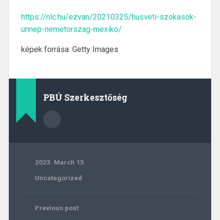
https://nlc.hu/ezvan/20210325/husveti-szokasok-
unnep-nemetorszag-mexiko/
képek forrása: Getty Images
PBÚ Szerkesztőség
2023. March 13.
Uncategorized
Previous post