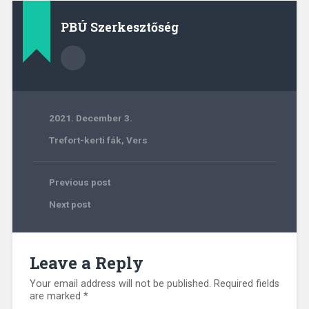
PBÚ Szerkesztőség
2021. December 3.
Trefort-kerti fák
,
Vers
Previous post
Next post
Leave a Reply
Your email address will not be published.
Required fields
are marked
*