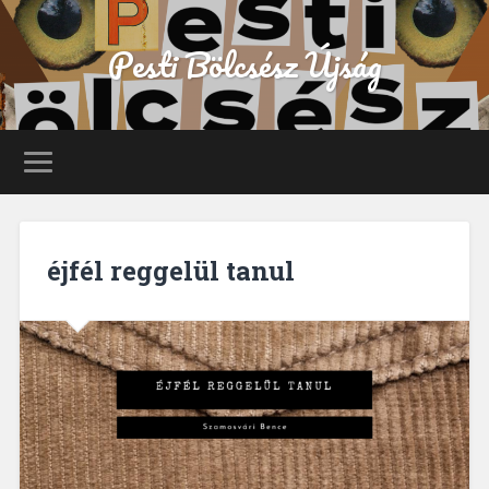
Pesti Bölcsész Újság
éjfél reggelül tanul