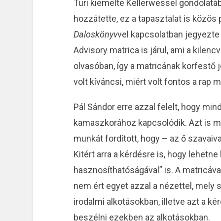
Turi kiemelte Kellerwessel gondolatáb
hozzátette, ez a tapasztalat is közös
Daloskönyv
vel kapcsolatban jegyezte 
Advisory matrica is járul, ami a kilen
olvasóban, így a matricának korfestő j
volt kíváncsi, miért volt fontos a rap
Pál Sándor erre azzal felelt, hogy mind
kamaszkorához kapcsolódik. Azt is me
munkát fordított, hogy – az ő szavaiv
Kitért arra a kérdésre is, hogy lehetn
hasznosíthatóságával” is. A matricával
nem ért egyet azzal a nézettel, mely 
irodalmi alkotásokban, illetve azt a ké
beszélni ezekben az alkotásokban.