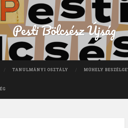
Pesti Bölcsész Újság
TANULMÁNYI OSZTÁLY
MŰHELY BESZÉLGE
ÉG