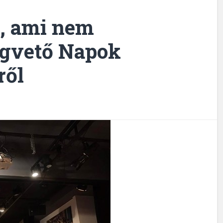
g, ami nem
Magvető Napok
ről