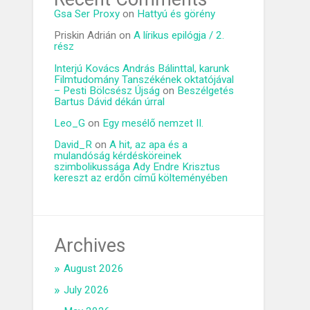
Gsa Ser Proxy
on
Hattyú és görény
Priskin Adrián
on
A lírikus epilógja / 2.
rész
Interjú Kovács András Bálinttal, karunk
Filmtudomány Tanszékének oktatójával
– Pesti Bölcsész Újság
on
Beszélgetés
Bartus Dávid dékán úrral
Leo_G
on
Egy mesélő nemzet II.
David_R
on
A hit, az apa és a
mulandóság kérdésköreinek
szimbolikussága Ady Endre Krisztus
kereszt az erdőn című költeményében
Archives
August 2026
July 2026