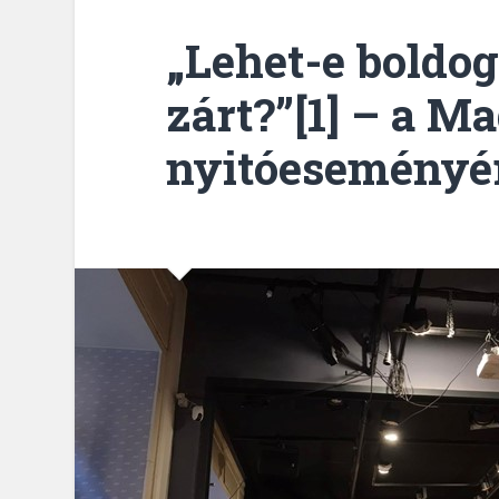
„Lehet-e boldo
zárt?”[1] – a 
nyitóeseményé