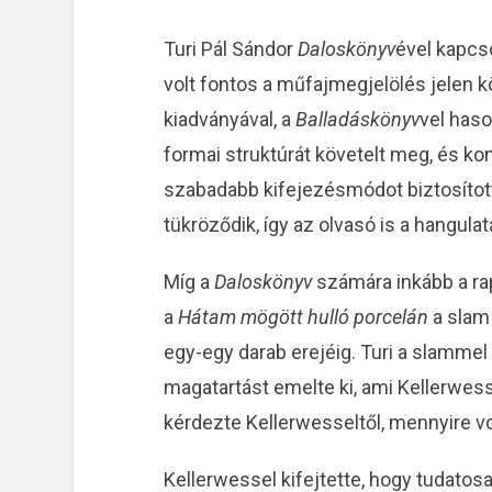
Turi Pál Sándor
Daloskönyv
ével kapcs
volt fontos a műfajmegjelölés jelen k
kiadványával, a
Balladáskönyv
vel haso
formai struktúrát követelt meg, és ko
szabadabb kifejezésmódot biztosítot
tükröződik, így az olvasó is a hangul
Míg a
Daloskönyv
számára inkább a rap
a
Hátam mögött hulló porcelán
a slam
egy-egy darab erejéig. Turi a slamme
magatartást emelte ki, ami Kellerwesse
kérdezte Kellerwesseltől, mennyire vo
Kellerwessel kifejtette, hogy tudatos