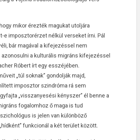
 hogy mikor érezték magukat utoljára
-e imposztorérzet nélkül verseket írni. Pál
li, bár magával a kifejezéssel nem
d azonosulni a kulturális migráns kifejezéssel
acher Róbert írt egy esszéjében.
 műveit „túl soknak” gondolják majd,
mlített imposztor szindróma rá sem
egyfajta „visszanyesési kényszer” él benne a
 migráns fogalomhoz ő maga is tud
pszichológus is jelen van különböző
ídként” funkcionál a két terület között.