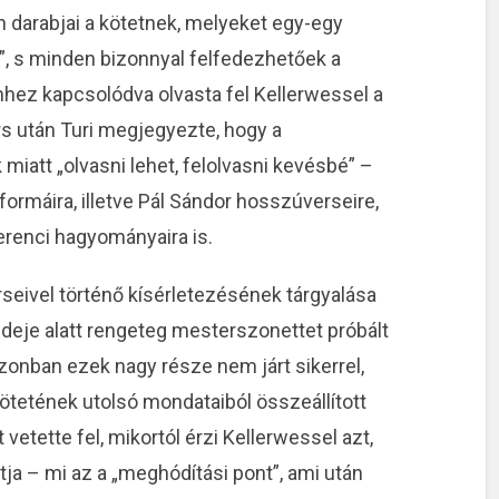
n darabjai a kötetnek, melyeket egy-egy
l”, s minden bizonnyal felfedezhetőek a
hhez kapcsolódva olvasta fel Kellerwessel a
rs után Turi megjegyezte, hogy a
iatt „olvasni lehet, felolvasni kevésbé” –
sformáira, illetve Pál Sándor hosszúverseire,
erenci hagyományaira is.
seivel történő kísérletezésének tárgyalása
ideje alatt rengeteg mesterszonettet próbált
zonban ezek nagy része nem járt sikerrel,
ötetének utolsó mondataiból összeállított
vetette fel, mikortól érzi Kellerwessel azt,
átja – mi az a „meghódítási pont”, ami után