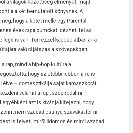
ól a világok közöttiség élményét, majd
 pontja a két bemutatott könyvnek. A
meg, hogy a kötet mellé egy Parental
cvenes évek rapalbumokat idézheti fel az
ellege is van. Turi ezzel kapcsolatban arra
 műfajára való rájátszás a szövegekben.
 a rap, mind a hip-hop kultúra a
gosztotta, hogy az utóbbi időben arra is
al élve – domesztikálja saját kamaszkorát.
e kezdeni valamit a rap „szépirodalmi
 egyébként azt is kívánja kifejezni, hogy
szerint nem szabad csúnya szavakat leírni
rdést is felveti, miről ildomos és miről szabad