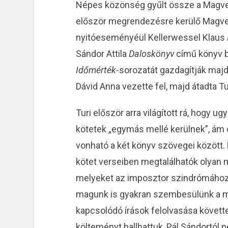
Népes közönség gyűlt össze a Magvet
először megrendezésre kerülő Magv
nyitóeseményéül Kellerwessel Klaus
Sándor Attila
Daloskönyv
című könyv b
Időmérték
-sorozatát gazdagítják majd
Dávid Anna vezette fel, majd átadta T
Turi először arra világított rá, hogy 
kötetek „egymás mellé kerülnek”, á
vonható a két könyv szövegei között. 
kötet verseiben megtalálhatók olyan 
melyeket az imposztor szindrómához 
magunk is gyakran szembesülünk a mi
kapcsolódó írások felolvasása követte
költeményt hallhattuk, Pál Sándortól 