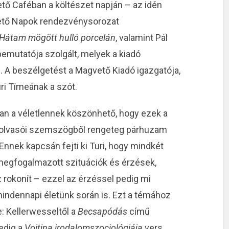
ő Caféban a költészet napján – az idén
ető Napok rendezvénysorozat
Hátam mögött hulló porcelán
, valamint Pál
emutatója szolgált, melyek a kiadó
. A beszélgetést a Magvető Kiadó igazgatója,
uri Tímeának a szót.
ugyan a véletlennek köszönhető, hogy ezek a
m olvasói szemszögből rengeteg párhuzam
Ennek kapcsán fejti ki Turi, hogy mindkét
megfogalmazott szituációk és érzések,
rokonít – ezzel az érzéssel pedig mi
ndennapi életünk során is. Ezt a témához
: Kellerwesseltől a
Becsapódás
című
pedig a
Vojtina irodalomszociológiája
vers