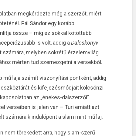
olatban megkérdezte még a szerzőt, miért
öteténél. Pál Sándor egy korábbi
nlítja össze – míg ez sokkal kötöttebb
ncepciózusabb is volt, addig a
Daloskönyv
t számára, melyben sokrétű érzelemvilág
atához mérten tud szemezgetni a versekből.
 műfaja számít viszonyítási pontként, addig
 eszköztárát és kifejezésmódjait kölcsönzi
l kapcsolatban az „énekes-dalszerzői”
l verseiben is jelen van – Turi emiatt azt
lt számára kiindulópont a slam mint műfaj.
an nem törekedett arra, hogy slam-szerű