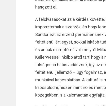
hangzott el.
A felolvasásokat az a kérdés követte,
imposztornak a szerzők, és hogy lehet
Sándor ezt az érzést permanensnek vé
feltétlenül ért egyet, sokkal inkább tu
és annak szimptómáival, melyről Milb
Kellerwessel inkább attól tart, hogy a
túlságosan hatásvadásznak, így az e
feltétlenül jellemző – úgy fogalmaz, 
munkáival kapcsolatban. A kulturális
kapcsolódni, hiszen mint író és mint 
közegekben, s alkalomadtán egyfajta „h