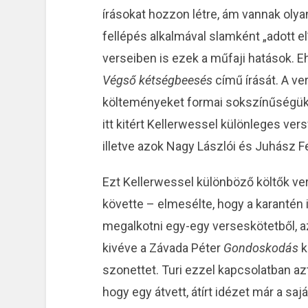
írásokat hozzon létre, ám vannak olya
fellépés alkalmával slamként „adott e
verseiben is ezek a műfaji hatások. E
Végső kétségbeesés
című írását. A ve
költeményeket formai sokszínűségük m
itt kitért Kellerwessel különleges ver
illetve azok Nagy Lászlói és Juhász F
Ezt Kellerwessel különböző költők ver
követte – elmesélte, hogy a karantén 
megalkotni egy-egy verseskötetből, a
kivéve a Závada Péter
Gondoskodás
k
szonettet. Turi ezzel kapcsolatban azt 
hogy egy átvett, átírt idézet már a saj