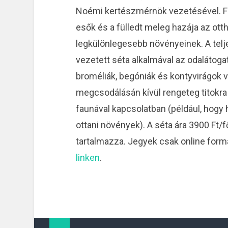
Noémi kertészmérnök vezetésével. Fu
esők és a fülledt meleg hazája az ot
legkülönlegesebb növényeinek. A telje
vezetett séta alkalmával az odaláto
broméliák, begóniák és kontyvirágok v
megcsodálásán kívül rengeteg titokra i
faunával kapcsolatban (például, hogy
ottani növények). A séta ára 3900 Ft/
tartalmazza. Jegyek csak online fo
linken
.