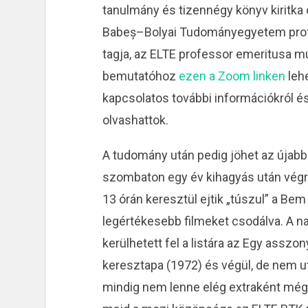
tanulmány és tizennégy könyv kiritka 
Babeș–Bolyai Tudományegyetem prof
tagja, az ELTE professor emeritusa m
bemutatóhoz
ezen a Zoom linken
leh
kapcsolatos további információkról és
olvashattok.
A tudomány után pedig jöhet az újab
szombaton egy év kihagyás után végre
13 órán keresztül ejtik „túszul” a Bem
legértékesebb filmeket csodálva. A nap
kerülhetett fel a listára az Egy asszony
keresztapa (1972) és végül, de nem u
mindig nem lenne elég extraként még 