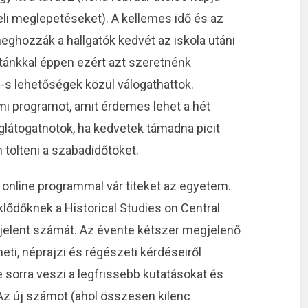
li meglepetéseket). A kellemes idő és az
eghozzák a hallgatók kedvét az iskola utáni
stánkkal éppen ezért azt szeretnénk
s lehetőségek közül válogathattok.
i programot, amit érdemes lehet a hét
glátogatnotok, ha kedvetek támadna picit
n tölteni a szabadidőtöket.
 online programmal vár titeket az egyetem.
klődőknek a Historical Studies on Central
gjelent számát. Az évente kétszer megjelenő
neti, néprajzi és régészeti kérdéseiről
e sorra veszi a legfrissebb kutatásokat és
z új számot (ahol összesen kilenc