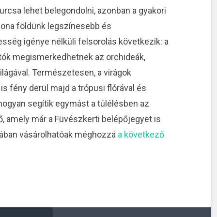
rcsa lehet belegondolni, azonban a gyakori
thona földünk legszínesebb és
sség igénye nélküli felsorolás következik: a
gatók megismerkedhetnek az orchideák,
ilágával. Természetesen, a virágok
s fény derül majd a trópusi flórával és
 hogyan segítik egymást a túlélésben az
fő, amely már a Füvészkerti belépőjegyet is
rmában vásárolhatóak méghozzá
a következő