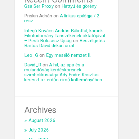
Gsa Ser Proxy
on
Hattyú és görény
Priskin Adrián
on
A lírikus epilógja / 2.
rész
Interjú Kovács András Bálinttal, karunk
Filmtudomány Tanszékének oktatójával
– Pesti Bölcsész Újság
on
Beszélgetés
Bartus Dávid dékán úrral
Leo_G
on
Egy mesélő nemzet II.
David_R
on
A hit, az apa és a
mulandóság kérdésköreinek
szimbolikussága Ady Endre Krisztus
kereszt az erdőn című költeményében
Archives
August 2026
July 2026