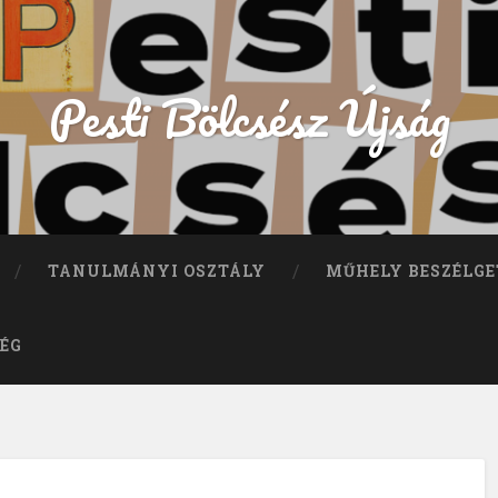
Pesti Bölcsész Újság
TANULMÁNYI OSZTÁLY
MŰHELY BESZÉLGE
ÉG