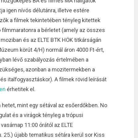
mozgóképes BA és filmes MA hallgatók
ja igen nívós délutánra, illetve estére
ők a filmek tekintetében tényleg kitettek
tó filmmaratonra a bérletet (amely az összes
m moziban és az ELTE BTK HÖK titkárságán
úzeum körút 4/H) normál áron 4000 Ft-ért,
ályban lévő szabályozás értelmében a
 szükséges, azonban a mozitermekben a
s italfogyasztáskor). A filmek rövid leírását
ken
érhetitek el.
hetet, mint egy sétával az esőerdőkben. No
lat és a virágok tényleg a trópusi
, vasárnap 11:00 órától az ELTE
. 25.) újabb tematikus sétára kerül sor Kiss