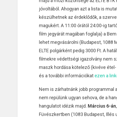
majd a mozi közönsége az ELTE BTK 
jóvoltából. Ahogyan azt a lista is mutat
készülhetnek az érdeklődők, a szervez
magukért. A 11:00 órától 24:00-ig tar
film jegyárát magában foglalja) a Be
lehet megvásárolni (Budapest, 1088 M
ELTE polgárként pedig 3000 Ft. A hat
filmekre védettségi igazolvány nem
maszk hordása kötelező (kivéve étel- é
és a további információkat
ezen a lin
Nem is zárhatnánk jobb programmal a 
nem repülünk ugyan sehova, de a hangu
hangulatot idézik majd.
Március 6-án
Füvészkertben (1083 Budapest, Illés u