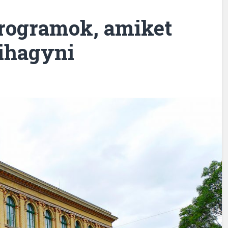
rogramok, amiket
ihagyni