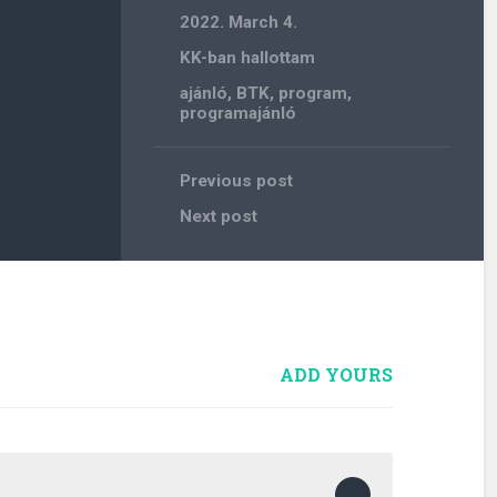
2022. March 4.
KK-ban hallottam
ajánló
,
BTK
,
program
,
programajánló
Previous post
Next post
ADD YOURS