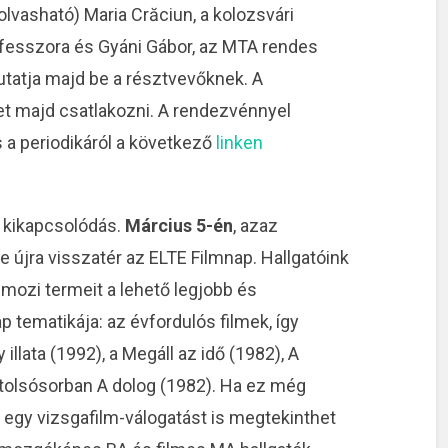
olvasható) Maria Crăciun, a kolozsvári
esszora és Gyáni Gábor, az MTA rendes
utatja majd be a résztvevőknek. A
et majd csatlakozni. A rendezvénnyel
 a periodikáról a következő
linken
b kikapcsolódás.
Március 5-én
, azaz
 újra visszatér az ELTE Filmnap. Hallgatóink
 mozi termeit a lehető legjobb és
 tematikája: az évfordulós filmek, így
 illata (1992), a Megáll az idő (1982), A
tolsósorban A dolog (1982). Ha ez még
egy vizsgafilm-válogatást is megtekinthet