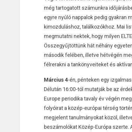
még tartogatott számunkra időjárásbe
egyre nyúló nappalok pedig gyakran m
kimozduláshoz, találkozókhoz. Mai li
megmutatni nektek, hogy milyen ELTE-
Összegyűjtöttünk hát néhány egyetem
második felében, illetve hétvégén me
félrerakni a tankönyveiteket és aktíva
Március 4
-én, pénteken egy izgalmas
Délután 16:00-tól mutatják be az érde
Europe periodika tavaly év végén me
folyóirat a közép-európai térség törté
megjelent tanulmányokat közöl, illetv
beszámolókat Közép-Európa szerte. A