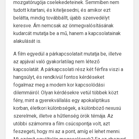
mozgatórugója cselekedeteinek. Semmiben nem
tudott kitartani, és kiteljesedni, és amikor ezt
belátta, mindig továbbállt, újabb szenvedélyt
keresve. Ám nemcsak az önmegvalósításának
kudarcát mutatja be a mű, hanem a kapcsolatainak
alakulását is.
A film egyedül a párkapcsolatait mutatja be, illetve
az apjával való gyakorlatilag nem létező
kapcsolatát. A párkapcsolati rész két férfira viszi a
hangsúlyt, és rendkívül fontos kérdéseket
fogalmaz meg a modern kor kapcsolódási
dilemmáiról. Olyan kérdésekre vetül többek közt
fény, mint a gyerekvállalás egy apokaliptikus
korban, életkori különbségek, a különböző nexusú
szerelmek, illetve a hűtlenség örök témája. Az
utóbbi számomra a film csúcspontja volt, azt
feszegeti, hogy mi az a pont, amíg el lehet menni.