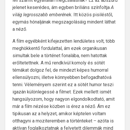
Mi számít egyáltalán megcsalásnak? Ez az abszurd
jelenet keserédes, ám egyben briliáns színfoltja
A
világ legrosszabb emberé
nek. Itt közös pisiléstől,
egymás hónaljának megszagolásáig mindent láthat
a néző.
A film egyébként kifejezetten lendületes volt, több
meghökkentő fordulattal, ám ezek organikusan
simultak bele a történet fonalába, nem hatottak
erőltetettnek. A mű rendkívül komoly és sötét
témákat dolgoz fel, de mindezt képes humorral
ellensúlyozni, illetve könnyebben befogadhatóvá
tenni. Véleményem szerint ez a sötét humor teszi
igazán különlegessé a filmet. Ezek mellett ismét
hangsúlyozom, hogy nagyon elgondolkodtató, amit
már a film nézése közben is érez a néző. Ám ez
tipikusan az a helyzet, amikor képtelen voltam
otthagyni a moziteremben a történteket – azóta is
aktívan foglalkoztatnak a felvetett dilemmák mind