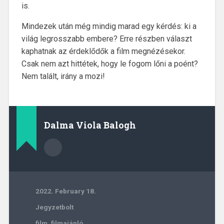
is.
Mindezek után még mindig marad egy kérdés: ki a
világ legrosszabb embere? Erre részben választ
kaphatnak az érdeklődők a film megnézésekor.
Csak nem azt hittétek, hogy le fogom lőni a poént?
Nem talált, irány a mozi!
Dalma Viola Balogh
2022. February 18.
Jegyzetbolt
film
,
filmajánló