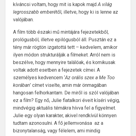
kíváncsi voltam, hogy mit is kapok majd
A világ
legrosszabb emberé
től, illetve, hogy ki is lenne az
valójában.
A film több északi mű mintájára fejezetekből,
prológusból, illetve epilógusból áll. Pusztán ez a
tény már rögtön izgatottá tett – kedvelem, amikor
ilyen módon strukturálják a filmeket. Arról nem is
beszélve, hogy mennyire találóak, és komikusak
voltak adott esetben a fejezetek címei. A
személyes kedvencem ‘
Az orális szex a Me Too
korában
’ címet viselte, amin már önmagában
hangosan felhorkantam. De miről is szól valójában
ez a film? Egy nő, Julie fiatalkori éveit kíséri végig,
mindvégig aktuális témákra hívva fel a figyelmet.
Julie egy olyan karakter, akivel rendkívül könnyen
tudtam azonosulni. A fő jellemvonása az a
bizonytalanság, vagy félelem, ami mindig