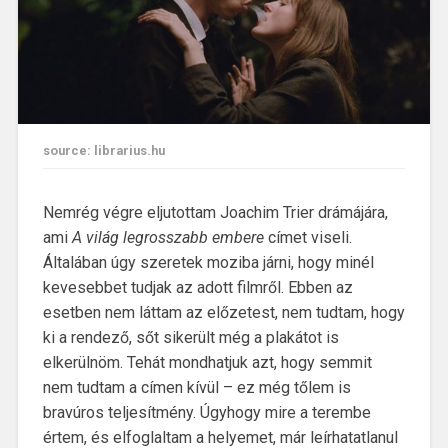
source: librarius.hu
Nemrég végre eljutottam Joachim Trier drámájára,
ami
A világ legrosszabb embere
címet viseli.
Általában úgy szeretek moziba járni, hogy minél
kevesebbet tudjak az adott filmről. Ebben az
esetben nem láttam az előzetest, nem tudtam, hogy
ki a rendező, sőt sikerült még a plakátot is
elkerülnöm. Tehát mondhatjuk azt, hogy semmit
nem tudtam a címen kívül – ez még tőlem is
bravúros teljesítmény. Úgyhogy mire a terembe
értem, és elfoglaltam a helyemet, már leírhatatlanul