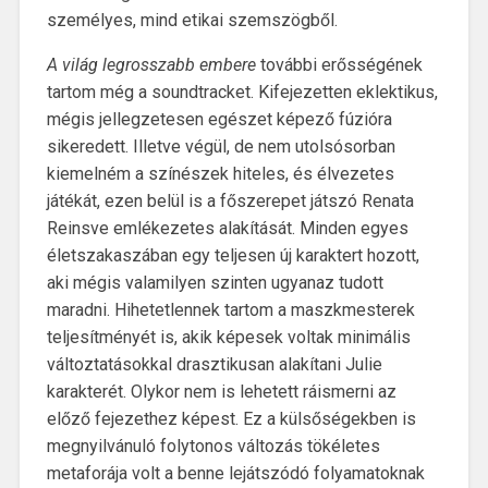
személyes, mind etikai szemszögből.
A világ legrosszabb embere
további erősségének
tartom még a soundtracket. Kifejezetten eklektikus,
mégis jellegzetesen egészet képező fúzióra
sikeredett. Illetve végül, de nem utolsósorban
kiemelném a színészek hiteles, és élvezetes
játékát, ezen belül is a főszerepet játszó Renata
Reinsve emlékezetes alakítását. Minden egyes
életszakaszában egy teljesen új karaktert hozott,
aki mégis valamilyen szinten ugyanaz tudott
maradni. Hihetetlennek tartom a maszkmesterek
teljesítményét is, akik képesek voltak minimális
változtatásokkal drasztikusan alakítani Julie
karakterét. Olykor nem is lehetett ráismerni az
előző fejezethez képest. Ez a külsőségekben is
megnyilvánuló folytonos változás tökéletes
metaforája volt a benne lejátszódó folyamatoknak