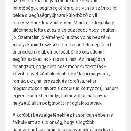
azt emelték ki, hogy a menekülteknek van
lehetőségük segítségkérésre, és van is számos jó
példa a segítségnyújtásra különböző civil
szervezetnek köszönhetően. Mindkét interjúalany
alátámasztotta azt az alapigazságot, hogy segíteni
jó. Számtalan jó élményről tudtak volna beszélni,
amelyek mind csak azért történhettek meg, mert
önerejükön felül, emberségből és önzetlenül
segítik azokat, akik rászorulnak. Az interjúban
elhangzott, hogy nem csak menekülteket (akik
között egyébként akadnak kárpátaljai magyarok,
romák, ukrajnai oroszok és fordítva, tehát
meglehetősen diverz a szociális környezet), hanem
egyes esetekben helyi, halmozottan hátrányos
helyzetű állampolgárokat is foglalkoztatnak.
A korábbi beszélgetésekhez hasonlóan ebben is
felbukkant az a jelenség, hogy a legtöbb
nehézséget az ukrán és a magyar iskolarendszer