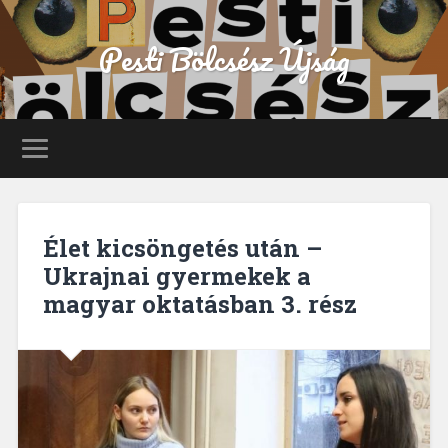
Pesti Bölcsész Újság
Élet kicsöngetés után –
Ukrajnai gyermekek a
magyar oktatásban 3. rész