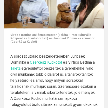
Virtics Bettina önkéntes mentor (Taléta - Interkulturális
Központ és Inkubátorház) és Juricsek Dominika animátor
(Cserkész Kuckó)
A sorozat utolsó beszélgetésében Juricsek
Dominika a
Cserkész Kuckótól
és Virtics Bettina a
Taléta
egyesülettől beszéltek a gyerekekkel való
civil munkának több oldaláról is, a tanárok/tanítók
helyzetéről és arról, hogy milyen sorsokkal
találkoznak munkájuk során. Szerencsére ezeken a
területeken is vannak sikertörténetek, jó élmények.
A Cserkész Kuckó munkatársai napközi
felügyeletet biztosítanak a menekült gyermekeknek