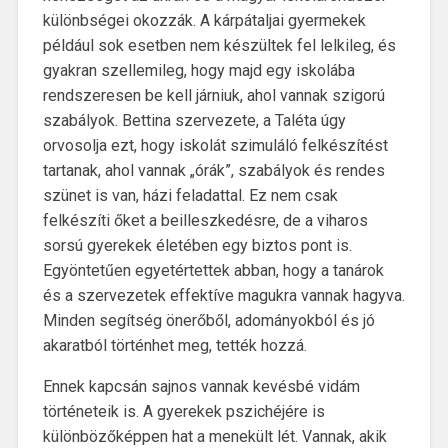
különbségei okozzák. A kárpátaljai gyermekek
például sok esetben nem készültek fel lelkileg, és
gyakran szellemileg, hogy majd egy iskolába
rendszeresen be kell járniuk, ahol vannak szigorú
szabályok. Bettina szervezete, a Taléta úgy
orvosolja ezt, hogy iskolát szimuláló felkészítést
tartanak, ahol vannak „órák”, szabályok és rendes
szünet is van, házi feladattal. Ez nem csak
felkészíti őket a beilleszkedésre, de a viharos
sorsú gyerekek életében egy biztos pont is.
Egyöntetűen egyetértettek abban, hogy a tanárok
és a szervezetek effektíve magukra vannak hagyva.
Minden segítség önerőből, adományokból és jó
akaratból történhet meg, tették hozzá.
Ennek kapcsán sajnos vannak kevésbé vidám
történeteik is. A gyerekek pszichéjére is
különbözőképpen hat a menekült lét. Vannak, akik