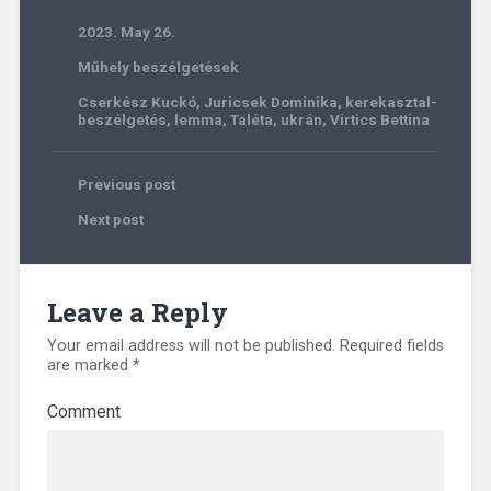
2023. May 26.
Műhely beszélgetések
Cserkész Kuckó
,
Juricsek Dominika
,
kerekasztal-
beszélgetés
,
lemma
,
Taléta
,
ukrán
,
Virtics Bettina
Previous post
Next post
Leave a Reply
Your email address will not be published.
Required fields
are marked
*
Comment