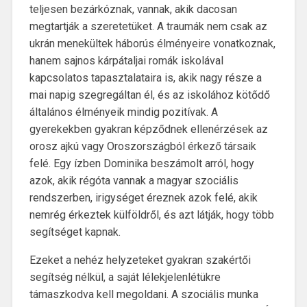
teljesen bezárkóznak, vannak, akik dacosan
megtartják a szeretetüket. A traumák nem csak az
ukrán menekültek háborús élményeire vonatkoznak,
hanem sajnos kárpátaljai romák iskolával
kapcsolatos tapasztalataira is, akik nagy része a
mai napig szegregáltan él, és az iskolához kötődő
általános élményeik mindig pozitívak. A
gyerekekben gyakran képződnek ellenérzések az
orosz ajkú vagy Oroszországból érkező társaik
felé. Egy ízben Dominika beszámolt arról, hogy
azok, akik régóta vannak a magyar szociális
rendszerben, irigységet éreznek azok felé, akik
nemrég érkeztek külföldről, és azt látják, hogy több
segítséget kapnak.
Ezeket a nehéz helyzeteket gyakran szakértői
segítség nélkül, a saját lélekjelenlétükre
támaszkodva kell megoldani. A szociális munka