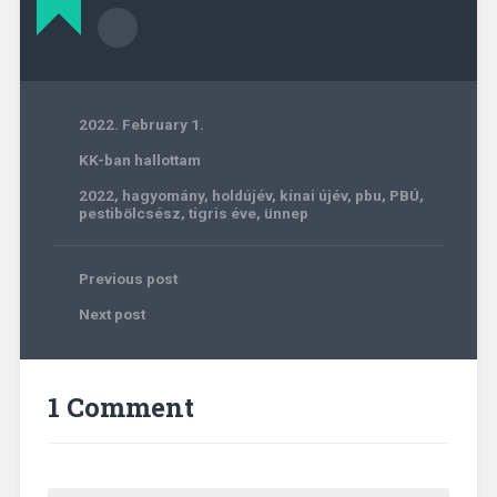
2022. February 1.
KK-ban hallottam
2022
,
hagyomány
,
holdújév
,
kínai újév
,
pbu
,
PBÚ
,
pestibölcsész
,
tigris éve
,
ünnep
Previous post
Next post
1 Comment