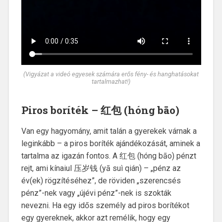
(Vigyázat a videó egyesek számára erős fény- és hanghatásokat
tartalmazhat!)
Piros boríték – 红包 (hóng bāo)
Van egy hagyomány, amit talán a gyerekek várnak a
leginkább – a piros boríték ajándékozását, aminek a
tartalma az igazán fontos. A 红包 (hóng bāo) pénzt
rejt, ami kínaiul 压岁钱 (yā suì qián) – „pénz az
év(ek) rögzítéséhez”, de röviden „szerencsés
pénz”-nek vagy „újévi pénz”-nek is szokták
nevezni. Ha egy idős személy ad piros borítékot
egy gyereknek, akkor azt remélik, hogy egy