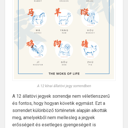
A 12 kínai állatövi jegy sorrendben
A 12 állatövi jegyek sorrendje nem véletlenszerű
és fontos, hogy hogyan követik egymást. Ezt a
sorrendet különböző történetek alapján alkották
meg, amelyekből nem mellesleg a jegyek
erősségeit és esetleges gyengeségeit is