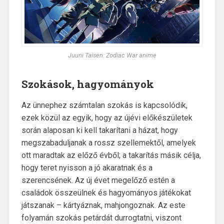
Juuni Taisen: Zodiac War anime
Szokások, hagyományok
Az ünnephez számtalan szokás is kapcsolódik,
ezek közül az egyik, hogy az újévi előkészületek
során alaposan ki kell takarítani a házat, hogy
megszabaduljanak a rossz szellemektől, amelyek
ott maradtak az előző évből; a takarítás másik célja,
hogy teret nyisson a jó akaratnak és a
szerencsének. Az új évet megelőző estén a
családok összeülnek és hagyományos játékokat
játszanak – kártyáznak, mahjongoznak. Az este
folyamán szokás petárdát durrogtatni, viszont