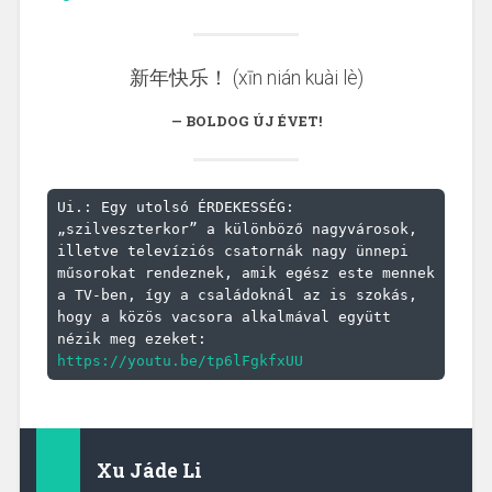
新年快乐！ (xīn nián kuài lè)
BOLDOG ÚJ ÉVET!
Ui.: Egy utolsó ÉRDEKESSÉG: 
„szilveszterkor” a különböző nagyvárosok, 
illetve televíziós csatornák nagy ünnepi 
műsorokat rendeznek, amik egész este mennek 
a TV-ben, így a családoknál az is szokás, 
hogy a közös vacsora alkalmával együtt 
nézik meg ezeket: 
https://youtu.be/tp6lFgkfxUU
Xu Jáde Li