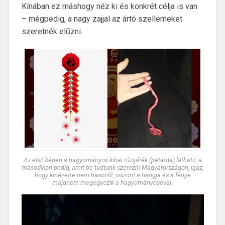
Kínában ez máshogy néz ki és konkrét célja is van
– mégpedig, a nagy zajjal az ártó szellemeket
szeretnék elűzni.
Az első képen a hagyományos kínai tűzijáték (petárda) látható, a
másodikon pedig, amit be tudtunk szerezni Magyarországon, igaz,
hogy kinézetre nem hasonlít, viszont a hangja és a fénye
majdnem megegyezik a hagyományoséval.