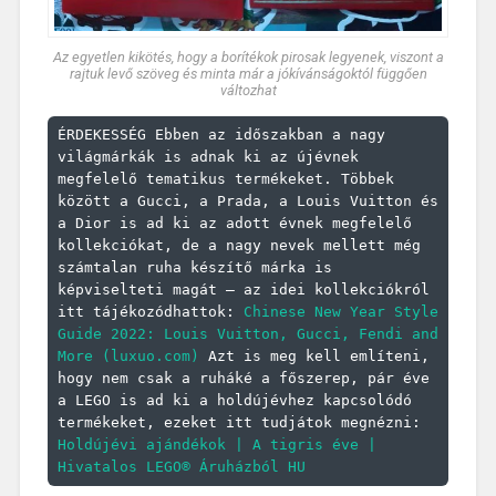
Az egyetlen kikötés, hogy a borítékok pirosak legyenek, viszont a
rajtuk levő szöveg és minta már a jókívánságoktól függően
változhat
ÉRDEKESSÉG Ebben az időszakban a nagy 
világmárkák is adnak ki az újévnek 
megfelelő tematikus termékeket. Többek 
között a Gucci, a Prada, a Louis Vuitton és 
a Dior is ad ki az adott évnek megfelelő 
kollekciókat, de a nagy nevek mellett még 
számtalan ruha készítő márka is 
képviselteti magát – az idei kollekciókról 
itt tájékozódhattok: 
Chinese New Year Style 
Guide 2022: Louis Vuitton, Gucci, Fendi and 
More (luxuo.com)
 Azt is meg kell említeni, 
hogy nem csak a ruháké a főszerep, pár éve 
a LEGO is ad ki a holdújévhez kapcsolódó 
termékeket, ezeket itt tudjátok megnézni: 
Holdújévi ajándékok | A tigris éve | 
Hivatalos LEGO® Áruházból HU