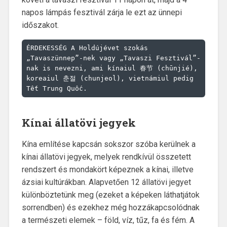
napos lámpás fesztivál zárja le ezt az ünnepi
időszakot.
ÉRDEKESSÉG A Holdújévet szokás 
„Tavaszünnep”-nek vagy „Tavaszi Fesztivál”-
nak is nevezni, ami kínaiul 春节 (chūnjié), 
koreaiul 춘절 (chunjeol), vietnámiul pedig 
Tết Trung Quốc.
Kínai állatövi jegyek
Kína említése kapcsán sokszor szóba kerülnek a
kínai állatövi jegyek, melyek rendkívül összetett
rendszert és mondakört képeznek a kínai, illetve
ázsiai kultúrákban. Alapvetően 12 állatövi jegyet
különböztetünk meg (ezeket a képeken láthatjátok
sorrendben) és ezekhez még hozzákapcsolódnak
a természeti elemek – föld, víz, tűz, fa és fém. A