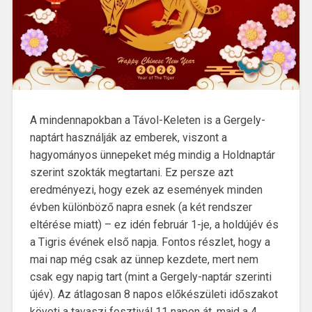
A mindennapokban a Távol-Keleten is a Gergely-
naptárt használják az emberek, viszont a
hagyományos ünnepeket még mindig a Holdnaptár
szerint szokták megtartani. Ez persze azt
eredményezi, hogy ezek az események minden
évben különböző napra esnek (a két rendszer
eltérése miatt) – ez idén február 1-je, a holdújév és
a Tigris évének első napja. Fontos részlet, hogy a
mai nap még csak az ünnep kezdete, mert nem
csak egy napig tart (mint a Gergely-naptár szerinti
újév). Az átlagosan 8 napos előkészületi időszakot
követi a tavaszi fesztivál 11 napon át, majd a 4