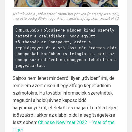
Nálunk idén a „szilveszteri” menü hot pot volt (meg egy kis sushi),
ma este pedig 饺子-t fogunk enni, amit majd apukám készít el 🥰
ÉRDEKESSÉG Holdújévre minden kínai személy 
hazatér a családjához, hogy együtt 
tölthessék az ünnepeket, ezért a 
repülőjegyet és a szállást már érdemes akár 
hónapokkal korábban is lefoglalni, mert az 
ünnep közeledtével majdhogynem lehetetlen a 
jegyvásárlás.
Sajnos nem lehet mindenről ilyen „röviden” írni, de
remélem azért sikerült egy átfogó képet adnom
számotokra. Ha további információk szeretnétek
megtudni a holdújévhez kapcsolódó
hagyományokról, ételekről és magáról erről a teljes
időszakról, akkor az alábbi oldal a segítségetekre
lesz ebben:
Chinese New Year 2022 – Year of the
Tiger