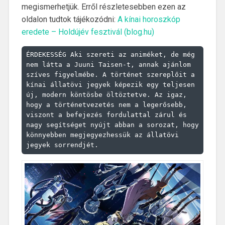
megismerhetjük. Erről részletesebben ezen az
oldalon tudtok tájékozódni:
A kínai horoszkóp
eredete – Holdújév fesztivál (blog.hu)
ÉRDEKESSÉG Aki szereti az animéket, de még 
nem látta a Juuni Taisen-t, annak ajánlom 
szíves figyelmébe. A történet szereplőit a 
kínai állatövi jegyek képezik egy teljesen 
új, modern köntösbe öltöztetve. Az igaz, 
hogy a történetvezetés nem a legerősebb, 
viszont a befejezés fordulattal zárul és 
nagy segítséget nyújt abban a sorozat, hogy 
könnyebben megjegyezhessük az állatövi 
jegyek sorrendjét.