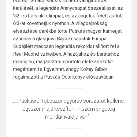
(Veréb Tamás/ Kocsis Dénes) válogatottba
kerülését, a legendás Aranycsapat összeállását, az
’52-es helsinki olimpiát, és az angolok felett aratott
6:3-at követhetjük nyomon. A világbajnokság
elvesztése derékba törte Puskás magyar karrierjét,
azonban a glasgowi Bajnokcsapatok Európa
Kupájáért meccsen legendás rekordot állított fel a
Real Madrid színeiben. A hazájához és barátaihoz
mindig hű, magabiztos sportoló élete abszolút
megérdemli a figyelmet, ahogy Koltay Gábor
fogalmazott a Puskás Öcsi könyv előszavában:
„…Puskásról többször egyórás sorozatot kellene
egyszer majd készíteni, hiszen rengeteg
mondanivalója van.”