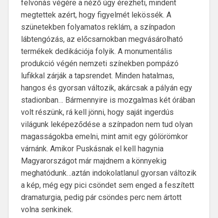
felvonás végére a néző úgy érezheti, mindent
megtettek azért, hogy figyelmét lekössék. A
szünetekben folyamatos reklám, a színpadon
lábtengózás, az előcsarnokban megvásárolható
termékek dedikációja folyik. A monumentális
produkció végén nemzeti színekben pompázó
lufikkal zárják a tapsrendet. Minden hatalmas,
hangos és gyorsan változik, akárcsak a pályán egy
stadionban… Bármennyire is mozgalmas két órában
volt részünk, rá kell jönni, hogy saját ingerdús
világunk leképeződése a színpadon nem tud olyan
magasságokba emelni, mint amit egy gólörömkor
várnánk. Amikor Puskásnak el kell hagynia
Magyarországot már majdnem a könnyekig
meghatódunk…aztán indokolatlanul gyorsan változik
a kép, még egy pici csöndet sem enged a feszített
dramaturgia, pedig pár csöndes perc nem ártott
volna senkinek.