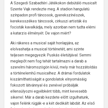
A Szegedi Szabadtéri Játékokon debütáló musicalt
Szente Vajk rendezte meg. A stadion hangulatú
színpadon profi táncosok, gyerekszínészek,
kerekesszékes táncosok, cirkuszi artisták és
focisták kavalkádja, mely azonban nem tudta elérni
a katarzis élményét. De vajon miért?
Aki rákeres a musical saját honlapjára, az
elolvashatja a musical történetét, ami szinte
teljesen megegyezik Puskás életútjával. Semmi
meglepőt nem fog tehát tartalmazni a darab a
szerelmi háromszögön kívül, mely már hozzátoldás
a történelemhű musicalhez. A drámai fordulatok
kiszámíthatóságát a gondolatok elnyomásáig
fokozott látvánnyal és zenével próbálják
ellensúlyozni egyébként több, mint kevesebb
sikerrel. Már a darab kezdete előtt izgulhatunk,
vajon felénk rúgják-e a két dedikált labdát. Az első