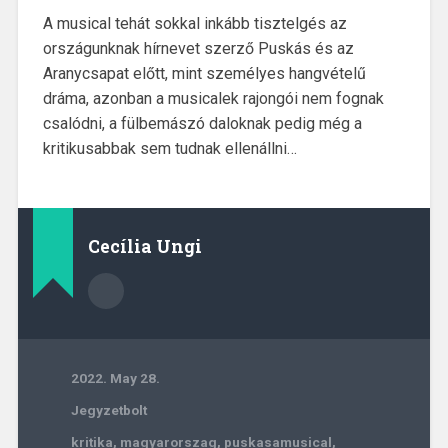
A musical tehát sokkal inkább tisztelgés az
országunknak hírnevet szerző Puskás és az
Aranycsapat előtt, mint személyes hangvételű
dráma, azonban a musicalek rajongói nem fognak
csalódni, a fülbemászó daloknak pedig még a
kritikusabbak sem tudnak ellenállni…
Cecília Ungi
2022. May 28.
Jegyzetbolt
kritika
,
magyarorszag
,
puskasamusical
,