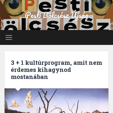
Pesti Bölcsész Újság
3 + 1 kultúrprogram, amit nem
érdemes kihagynod
mostanában