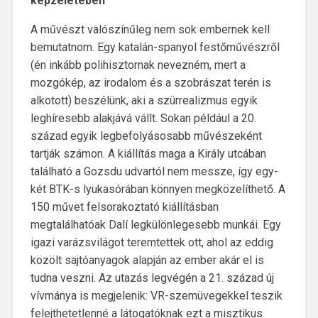
képzeletében
A művészt valószínűleg nem sok embernek kell
bemutatnom. Egy katalán-spanyol festőművészről
(én inkább polihisztornak nevezném, mert a
mozgókép, az irodalom és a szobrászat terén is
alkotott) beszélünk, aki a szürrealizmus egyik
leghíresebb alakjává vállt. Sokan például a 20.
század egyik legbefolyásosabb művészeként
tartják számon. A kiállítás maga a Király utcában
található a Gozsdu udvartól nem messze, így egy-
két BTK-s lyukasórában könnyen megközelíthető. A
150 művet felsorakoztató kiállításban
megtalálhatóak Dalí legkülönlegesebb munkái. Egy
igazi varázsvilágot teremtettek ott, ahol az eddig
közölt sajtóanyagok alapján az ember akár el is
tudna veszni. Az utazás legvégén a 21. század új
vívmánya is megjelenik: VR-szemüvegekkel teszik
felejthetetlenné a látogatóknak ezt a misztikus