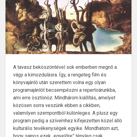
A tavasz beköszöntével sok emberben megnő a
vágy a kimozdulásra. Így, a rengeteg film és
könyvajánló után szerettem volna egy olyan
programajánlót becsempészni a repertoárunkba,
ami erre ösztönöz. Mindhárom kiállítás, amelyet
közösen sorra veszünk ebben a cikkben,
valamilyen szempontból különleges. A plusz egy
program pedig a szívemhez kifejezetten közel álló
kulturális tevékenységek egyike. Mondhatom azt,
hogy sajnos ezek „egyelőre” tényleg csak