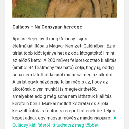
Gulácsy – Na’Conxypan hercege
Április elején nyílt meg Gulácsy Lajos
életműkiállítása a Magyar Nemzeti Galériában. Ez a
tárlat több időt igényelhet az oda látogatóktól, mint
az előző kettő. A 200 művet felsorakoztató kiállítás
(amiből 84 festmény található) célja, hogy új, eddig
soha nem látott oldalairól mutassa meg az alkotót.
A tárlat egyik húzóereje talán mégis az, hogy az
alkotónak olyan munkái is megtekinthetők,
amelyeket eddig még soha nem láthattuk kiállítás
keretein belül. Munkái mellett kéziratai és a róla
készült fotók is fontos szerepet töltenek be: teljes
képet adnak egy magyar művész mindennapjairól.
A
Gulácsy kiállításról itt tudhatsz meg többet.