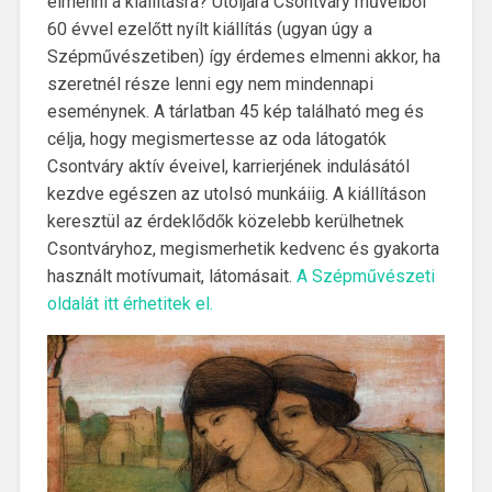
elmenni a kiállításra? Utoljára Csontváry műveiből
60 évvel ezelőtt nyílt kiállítás (ugyan úgy a
Szépművészetiben) így érdemes elmenni akkor, ha
szeretnél része lenni egy nem mindennapi
eseménynek. A tárlatban 45 kép található meg és
célja, hogy megismertesse az oda látogatók
Csontváry aktív éveivel, karrierjének indulásától
kezdve egészen az utolsó munkáiig. A kiállításon
keresztül az érdeklődők közelebb kerülhetnek
Csontváryhoz, megismerhetik kedvenc és gyakorta
használt motívumait, látomásait.
A Szépművészeti
oldalát itt érhetitek el.