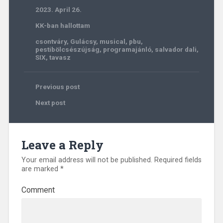
2023. April 26.
KK-ban hallottam
csontváry
,
Gulácsy
,
musical
,
pbu
,
pestibölcsészújság
,
programajánló
,
salvador dali
,
SIX
,
tavasz
Previous post
Next post
Leave a Reply
Your email address will not be published.
Required fields
are marked
*
Comment