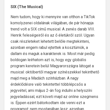
SIX (The Musical)
Nem tudom, hogy ki mennyire van otthon a TikTok
komolyzenei oldalának világában, de pár hónapja
trend volt a SIX című musical. A zenés darab VIII.
Henrik feleségeiről és az ő életükről szól. Ugyan
csak részleteket lehetett belőle megtekinteni,
azonban engem rabul ejtettek a kosztümök, a
dallam és maguk a karakterek is. Most már pedig
boldogan leírhatom azt is, hogy egy globális
program keretein belül Magyarországra látogat a
musical: októbertől magyar színészekkel tekinthető
majd meg a Madách színházban. A nagy
érdeklődésre való tekintettel többlépcsős a
jegyvétel, ami május 2-án fog indulni a helyszíni
jegyeladással, ezt követi majd az online szegmens
is. Éppen ezért bátorkodtam ide venni ezt a
programot: nem mostanában lesz, azonban