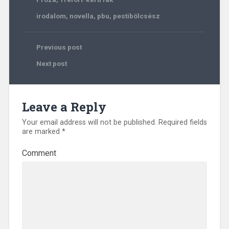
irodalom
,
novella
,
pbu
,
pestibölcsész
Previous post
Next post
Leave a Reply
Your email address will not be published.
Required fields
are marked
*
Comment