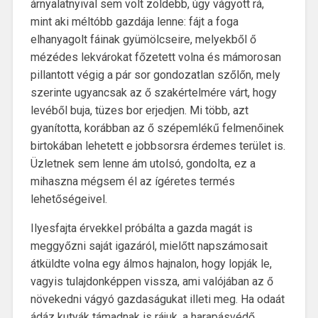
árnyalatnyival sem volt zöldebb, úgy vágyott rá,
mint aki méltóbb gazdája lenne: fájt a foga
elhanyagolt fáinak gyümölcseire, melyekből ő
mézédes lekvárokat főzetett volna és mámorosan
pillantott végig a pár sor gondozatlan szőlőn, mely
szerinte ugyancsak az ő szakértelmére várt, hogy
levéből buja, tüzes bor erjedjen. Mi több, azt
gyanította, korábban az ő szépemlékű felmenőinek
birtokában lehetett e jobbsorsra érdemes terület is.
Üzletnek sem lenne ám utolsó, gondolta, ez a
mihaszna mégsem él az ígéretes termés
lehetőségeivel.
Ilyesfajta érvekkel próbálta a gazda magát is
meggyőzni saját igazáról, mielőtt napszámosait
átküldte volna egy álmos hajnalon, hogy lopják le,
vagyis tulajdonképpen vissza, ami valójában az ő
növekedni vágyó gazdaságukat illeti meg. Ha odaát
ádáz kutyák támadnak is rájuk, a harapásvédő