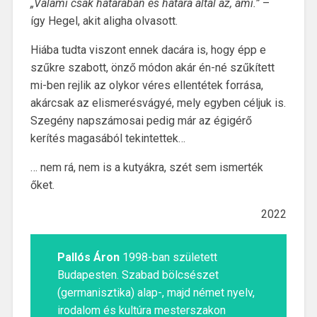
„Valami csak határában és határa által az, ami.”
–
így Hegel, akit aligha olvasott.
Hiába tudta viszont ennek dacára is, hogy épp e
szűkre szabott, önző módon akár én-né szűkített
mi-ben rejlik az olykor véres ellentétek forrása,
akárcsak az elismerésvágyé, mely egyben céljuk is.
Szegény napszámosai pedig már az égigérő
kerítés magasából tekintettek…
… nem rá, nem is a kutyákra, szét sem ismerték
őket.
2022
Pallós Áron
1998-ban született
Budapesten. Szabad bölcsészet
(germanisztika) alap-, majd német nyelv,
irodalom és kultúra mesterszakon