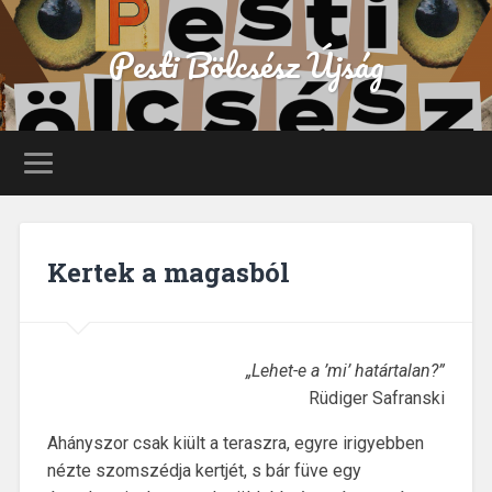
Pesti Bölcsész Újság
Kertek a magasból
„Lehet-e a ’mi’ határtalan?”
Rüdiger Safranski
Ahányszor csak kiült a teraszra, egyre irigyebben
nézte szomszédja kertjét, s bár füve egy