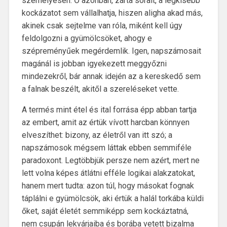
személyesen. Ő azonban, zárta sorait, a legkisebb
kockázatot sem vállalhatja, hiszen aligha akad más,
akinek csak sejtelme van róla, miként kell úgy
feldolgozni a gyümölcsöket, ahogy e
szépreményűek megérdemlik. Igen, napszámosait
magánál is jobban igyekezett meggyőzni
mindezekről, bár annak idején az a kereskedő sem
a falnak beszélt, akitől a szereléseket vette.
A termés mint étel és ital forrása épp abban tartja
az embert, amit az értük vívott harcban könnyen
elveszíthet: bizony, az életről van itt szó; a
napszámosok mégsem láttak ebben semmiféle
paradoxont. Legtöbbjük persze nem azért, mert ne
lett volna képes átlátni efféle logikai alakzatokat,
hanem mert tudta: azon túl, hogy másokat fognak
táplálni e gyümölcsök, aki értük a halál torkába küldi
őket, saját életét semmiképp sem kockáztatná,
nem csupán lekvárjaiba és borába vetett bizalma