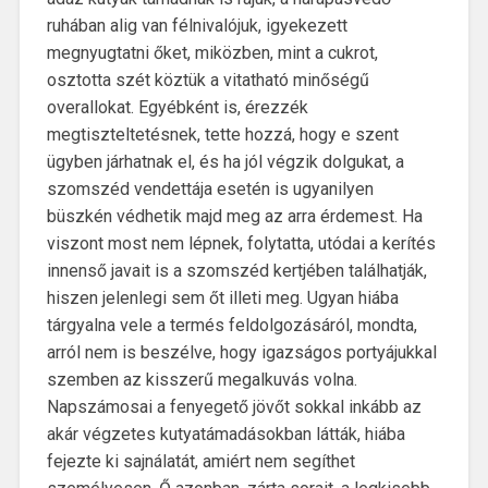
ruhában alig van félnivalójuk, igyekezett
megnyugtatni őket, miközben, mint a cukrot,
osztotta szét köztük a vitatható minőségű
overallokat. Egyébként is, érezzék
megtiszteltetésnek, tette hozzá, hogy e szent
ügyben járhatnak el, és ha jól végzik dolgukat, a
szomszéd vendettája esetén is ugyanilyen
büszkén védhetik majd meg az arra érdemest. Ha
viszont most nem lépnek, folytatta, utódai a kerítés
innenső javait is a szomszéd kertjében találhatják,
hiszen jelenlegi sem őt illeti meg. Ugyan hiába
tárgyalna vele a termés feldolgozásáról, mondta,
arról nem is beszélve, hogy igazságos portyájukkal
szemben az kisszerű megalkuvás volna.
Napszámosai a fenyegető jövőt sokkal inkább az
akár végzetes kutyatámadásokban látták, hiába
fejezte ki sajnálatát, amiért nem segíthet