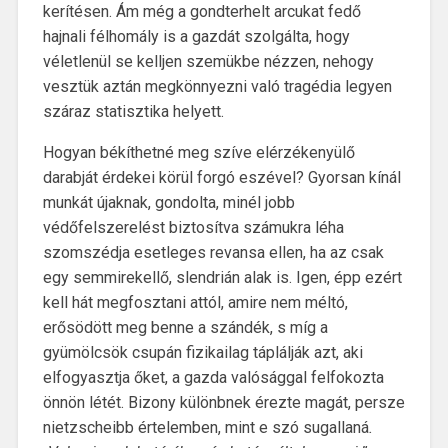
kerítésen. Ám még a gondterhelt arcukat fedő
hajnali félhomály is a gazdát szolgálta, hogy
véletlenül se kelljen szemükbe nézzen, nehogy
vesztük aztán megkönnyezni való tragédia legyen
száraz statisztika helyett.
Hogyan békíthetné meg szíve elérzékenyülő
darabját érdekei körül forgó eszével? Gyorsan kínál
munkát újaknak, gondolta, minél jobb
védőfelszerelést biztosítva számukra léha
szomszédja esetleges revansa ellen, ha az csak
egy semmirekellő, slendrián alak is. Igen, épp ezért
kell hát megfosztani attól, amire nem méltó,
erősödött meg benne a szándék, s míg a
gyümölcsök csupán fizikailag táplálják azt, aki
elfogyasztja őket, a gazda valósággal felfokozta
önnön létét. Bizony különbnek érezte magát, persze
nietzscheibb értelemben, mint e szó sugallaná
.