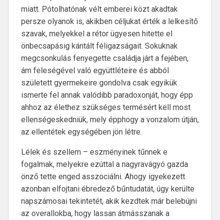
miatt. Pótolhatónak vélt emberei közt akadtak
persze olyanok is, akikben céljukat érték a lelkesítő
szavak, melyekkel a rétor ügyesen hitette el
önbecsapásig kántált féligazságait. Sokuknak
megcsonkulás fenyegette családja járt a fejében,
ám feleségével való együttléteire és abból
született gyermekeire gondolva csak egyikük
ismerte fel annak valódibb paradoxonját, hogy épp
ahhoz az élethez szükséges termésért kell most
ellenségeskedniük, mely épphogy a vonzalom útján,
az ellentétek egységében jön létre.
Lélek és szellem – eszményinek tűnnek e
fogalmak, melyekre ezúttal a nagyravágyó gazda
önző tette enged asszociálni. Ahogy igyekezett
azonban elfojtani ébredező bűntudatát, úgy kerülte
napszámosai tekintetét, akik kezdtek már belebújni
az overallokba, hogy lassan átmásszanak a