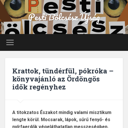
Pesti Bölcsész Újság
Krattok, tündérfül, pókróka –
könyvajánló az Ördöngös
idők regényhez
A titokzatos Északot mindig valami misztikum
lengte körül. Mocsarak, lápok, sűrű fenyő- és
nyírfaerdők végeláthatatlan messzeségben,