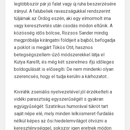
legtöbbször pár jó falat vagy új ruha beszerzésére
irányul. A falubeliek ravaszságukkal rendszerint
túljárnak az Ördög eszén, aki egy elmormolt ima
vagy keresztvetés után csodás módon eltűnik. A
közösség idős bölcse, Rozsos Sander mindig
megpróbálja kirángatni földijeit a bajból, befogadja
a poklot is megjárt Tökös Otit, hasznos
betegségszellem-űző módszerekkel látja el
Kutya Karellt, és még két szerelmes ifjú időleges
boldogulását is elősegíti. De nem mindenki olyan
szerencsés, hogy el tudja kerülni a kárhozatot…
Kivirähk zseniális nyelvezetével jól érzékelteti a
vidéki parasztság egyszerűségét s gyakran
együgyűségét. Szatirikus humorával tükröt tart
saját népe elé, mely minden lelkiismeret-furdalás
nélkül képes az ősi hiedelemvilágot ötvözni a
kereszténységgel, sokszor igen eretnek módon.