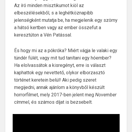
Az író minden misztikumot kiöl az
elbeszélésekből, s a leghétköznapibb
jelenségként mutatja be, ha megjelenik egy szörny
a hátsó kertben vagy az ember összefut a
keresztúton a Vén Patással.
És hogy mi az a pókróka? Miért vágja le valaki egy
tündér fülét, vagy mit tud tanítani egy hóember?
Ha elolvassátok a kisregényt, erre is választ
kaphattok egy nevettető, olykor elborzasztó
történet keretein belül! Aki pedig szeret
megijedni, annak ajánlom a könyvből készült
horrorfilmet, mely 2017-ben jelent meg
November
címmel, és számos díjat is bezsebelt.