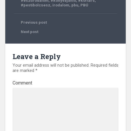
#esztirodalom
,
#konyvajanlo
,
#kortars
,
#pestibolcsesz
,
irodalom
,
pbu
,
PBÚ
Previous post
Next post
Leave a Reply
Your email address will not be published.
Required fields
are marked
*
Comment