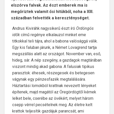
elszórva falvak. Az észt emberek ma is
megőriztek valamit ősi hitükből, noha a XIII.
században felvették a kereszténységet.
Andrus Kivirähk nagysikerű észt író
Ördöngös
idők
című regénye elkalauzol minket eme
titkokkal teli tájra, ahol a babona valósággá válik.
Egy kis faluban járunk, a Német Lovagrend tartja
megszállás alatt az országot. November van, eső,
hideg, sár. A nép szegény, a gazdagok magtárában
viszont mindig akad gabona. A falusiak tipikus
parasztok: éhesek, részegesek és betegesen
vágynak egy pénzesfazék megtalálására.
Háztartási lomokból krattnak nevezett lényeket
építenek, majd magától az Öregördögtől kérnek
lelket bele, cserébe az övékért, melyet három
csepp vérrel pecsételnek meg. Az életre kelt
krattok teljesítik gazdájuk parancsát, ami