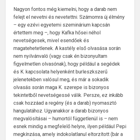
Nagyon fontos még kiemelni, hogy a darab nem
felejt el nevetni és nevetettni. Számomra új élmény
– egy ezévi egyetemi szeminárium kapcsán
értettem meg –, hogy Kafka hősei néhol
nevetségesek, mivel esendőek és
magatehetetlenek. A kastély első olvasása során
nem nyilvánvaló (vagy csak én bizonyultam
figyelmetlen olvasónak), hogy például a segédek
és K. kapcsolata helyenként burleszkszerű
jelenetekben valósul meg, és már a sokadik
olvasás során maga K. szerepe is bizonyos
tekintetből nevetségessé válik. Persze, ez inkább
csak hozzáad a regény (és a darab) nyomasztó
hangulatához. Ugyanakkor a darab bizonyos
megvalósításai – humortól függetlenül is – nem
esnek mindig a megfelelő helyre, ilyen például Pepi
megkínzása, amely indokolatlanul eltorzított (bár a