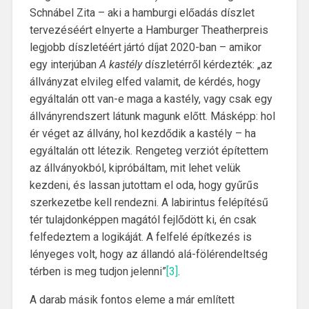
Schnábel Zita – aki a hamburgi előadás díszlet
tervezéséért elnyerte a Hamburger Theatherpreis
legjobb díszletéért jártó díjat 2020-ban – amikor
egy interjúban
A kastély
díszletérről kérdezték: „az
állványzat elvileg elfed valamit, de kérdés, hogy
egyáltalán ott van-e maga a kastély, vagy csak egy
állványrendszert látunk magunk előtt. Másképp: hol
ér véget az állvány, hol kezdődik a kastély – ha
egyáltalán ott létezik. Rengeteg verziót építettem
az állványokból, kipróbáltam, mit lehet velük
kezdeni, és lassan jutottam el oda, hogy gyűrűs
szerkezetbe kell rendezni. A labirintus felépítésű
tér tulajdonképpen magától fejlődött ki, én csak
felfedeztem a logikáját. A felfelé építkezés is
lényeges volt, hogy az állandó alá-fölérendeltség
térben is meg tudjon jelenni”
[3]
.
A darab másik fontos eleme a már említett