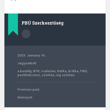
PBÚ Szerkesztőség
2023. January 16.
Jegyzetbolt
a kastély
,
BTK
,
irodalom
,
Kafka
,
kritika
,
PBÚ
,
pestibölcsész
,
színház
,
víg színház
Previous post
Next post