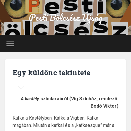
Pesti Bölcsész Újság
Egy küldönc tekintete
A kastély
színdarabról (Víg Színház, rendező:
Bodó Viktor)
Kafka a Kastélyban, Kafka a Vígben. Kafka
magában. Miután a kafkai és a „kafkaesque” már a