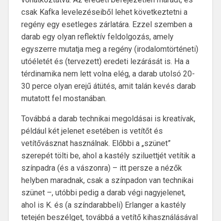
csak Kafka levelezéseiből lehet következtetni a
regény egy esetleges zárlatára. Ezzel szemben a
darab egy olyan reflektív feldolgozás, amely
egyszerre mutatja meg a regény (irodalomtörténeti)
utóéletét és (tervezett) eredeti lezárását is. Ha a
térdinamika nem lett volna elég, a darab utolsó 20-
30 perce olyan erejű átütés, amit talán kevés darab
mutatott fel mostanában.
Továbbá a darab technikai megoldásai is kreatívak,
például két jelenet esetében is vetítőt és
vetítővásznat használnak. Előbbi a „szünet”
szerepét tölti be, ahol a kastély sziluettjét vetítik a
színpadra (és a vászonra) – itt persze a nézők
helyben maradnak, csak a színpadon van technikai
szünet –, utóbbi pedig a darab végi nagyjelenet,
ahol is K. és (a színdarabbeli) Erlanger a kastély
tetején beszélget, továbbá a vetítő kihasználásával