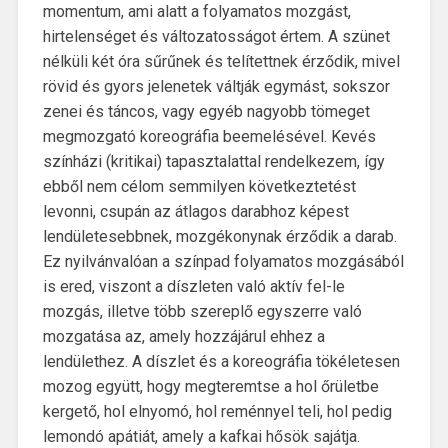
momentum, ami alatt a folyamatos mozgást,
hirtelenséget és változatosságot értem. A szünet
nélküli két óra sűrűnek és telítettnek érződik, mivel
rövid és gyors jelenetek váltják egymást, sokszor
zenei és táncos, vagy egyéb nagyobb tömeget
megmozgató koreográfia beemelésével. Kevés
színházi (kritikai) tapasztalattal rendelkezem, így
ebből nem célom semmilyen következtetést
levonni, csupán az átlagos darabhoz képest
lendületesebbnek, mozgékonynak érződik a darab.
Ez nyilvánvalóan a színpad folyamatos mozgásából
is ered, viszont a díszleten való aktív fel-le
mozgás, illetve több szereplő egyszerre való
mozgatása az, amely hozzájárul ehhez a
lendülethez. A díszlet és a koreográfia tökéletesen
mozog együtt, hogy megteremtse a hol őrületbe
kergető, hol elnyomó, hol reménnyel teli, hol pedig
lemondó apátiát, amely a kafkai hősök sajátja.