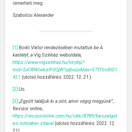
ismerheti meg.
Szabolcsi Alexander
[1]
Bodó Viktor rendezésében mutattuk be A
kastélyt
, a Víg Színház weboldala,
https://www.vigszinhaz.hu/hir.php?
mid=2uC8NGwkzlP0QjW1pj6uqs&tax=572f5cd001
421
(utolsó hozzáférés: 2022. 12. 21.)
[2]
Uo.
[3]
„Együtt találjuk ki a sínt, amin végig megyünk”
,
Revizor online,
https://revizoronline.com/hu/cikk/8789/beszelget
es-schnabel-zitaval
(utolsó hozzáférés: 2022. 12.
21)