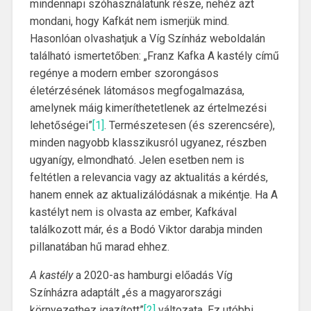
mindennapi szóhasználatunk része, nehéz azt
mondani, hogy Kafkát nem ismerjük mind.
Hasonlóan olvashatjuk a Víg Színház weboldalán
található ismertetőben: „Franz Kafka A kastély című
regénye a modern ember szorongásos
életérzésének látomásos megfogalmazása,
amelynek máig kimeríthetetlenek az értelmezési
lehetőségei”
[1]
. Természetesen (és szerencsére),
minden nagyobb klasszikusról ugyanez, részben
ugyanígy, elmondható. Jelen esetben nem is
feltétlen a relevancia vagy az aktualitás a kérdés,
hanem ennek az aktualizálódásnak a mikéntje. Ha A
kastélyt nem is olvasta az ember, Kafkával
találkozott már, és a Bodó Viktor darabja minden
pillanatában hű marad ehhez.
A kastély
a 2020-as hamburgi előadás Víg
Színházra adaptált „és a magyarországi
környezethez igazított”
[2]
változata. Ez utóbbi