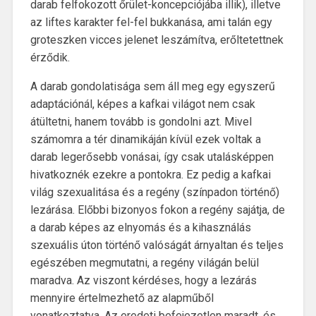
darab felfokozott őrület-koncepciójába illik), illetve
az liftes karakter fel-fel bukkanása, ami talán egy
groteszken vicces jelenet leszámítva, erőltetettnek
érződik.
A darab gondolatisága sem áll meg egy egyszerű
adaptációnál, képes a kafkai világot nem csak
átültetni, hanem tovább is gondolni azt. Mivel
számomra a tér dinamikáján kívül ezek voltak a
darab legerősebb vonásai, így csak utalásképpen
hivatkoznék ezekre a pontokra. Ez pedig a kafkai
világ szexualitása és a regény (színpadon történő)
lezárása. Előbbi bizonyos fokon a regény sajátja, de
a darab képes az elnyomás és a kihasználás
szexuális úton történő valóságát árnyaltan és teljes
egészében megmutatni, a regény világán belül
maradva. Az viszont kérdéses, hogy a lezárás
mennyire értelmezhető az alapműből
vonatkoztatva. Az eredeti befejezetlen maradt, és