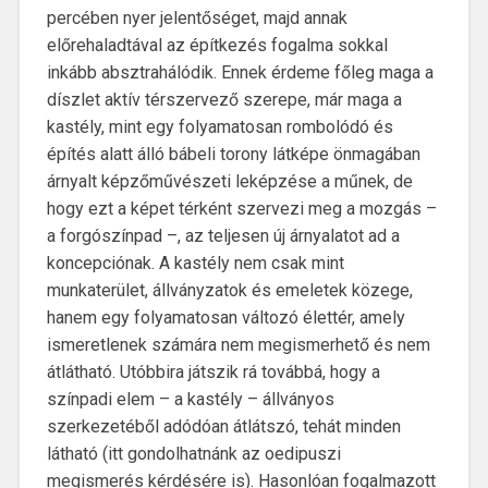
percében nyer jelentőséget, majd annak
előrehaladtával az építkezés fogalma sokkal
inkább absztrahálódik. Ennek érdeme főleg maga a
díszlet aktív térszervező szerepe, már maga a
kastély, mint egy folyamatosan rombolódó és
építés alatt álló bábeli torony látképe önmagában
árnyalt képzőművészeti leképzése a műnek, de
hogy ezt a képet térként szervezi meg a mozgás –
a forgószínpad –, az teljesen új árnyalatot ad a
koncepciónak. A kastély nem csak mint
munkaterület, állványzatok és emeletek közege,
hanem egy folyamatosan változó élettér, amely
ismeretlenek számára nem megismerhető és nem
átlátható. Utóbbira játszik rá továbbá, hogy a
színpadi elem – a kastély – állványos
szerkezetéből adódóan átlátszó, tehát minden
látható (itt gondolhatnánk az oedipuszi
megismerés kérdésére is). Hasonlóan fogalmazott