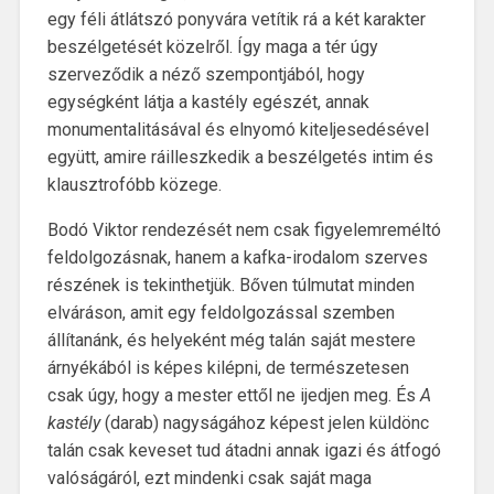
egy féli átlátszó ponyvára vetítik rá a két karakter
beszélgetését közelről. Így maga a tér úgy
szerveződik a néző szempontjából, hogy
egységként látja a kastély egészét, annak
monumentalitásával és elnyomó kiteljesedésével
együtt, amire ráilleszkedik a beszélgetés intim és
klausztrofóbb közege.
Bodó Viktor rendezését nem csak figyelemreméltó
feldolgozásnak, hanem a kafka-irodalom szerves
részének is tekinthetjük. Bőven túlmutat minden
elváráson, amit egy feldolgozással szemben
állítanánk, és helyeként még talán saját mestere
árnyékából is képes kilépni, de természetesen
csak úgy, hogy a mester ettől ne ijedjen meg. És
A
kastély
(darab) nagyságához képest jelen küldönc
talán csak keveset tud átadni annak igazi és átfogó
valóságáról, ezt mindenki csak saját maga