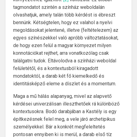
tagmondatot szintén a színház weboldalán
olvashatjuk, amely talán több kérdést is ébreszt
bennünk. Kétségtelen, hogy ez valahol a nyelvi
megoldásokat jelentené, illetve (feltételezem) az
egyes színészekkel való apróbb változtatásokat,
de hogy ezen felül a magyar környezet milyen
konnotációkat rejthet, arra vonatkozólag csak
találgatni tudok. Eltávolodva a színházi weboldal
felületétől, és a kontextusból kiragadott
mondatoktól, a darab két fő kiemelkedő és
identitásképző eleme a díszlet és a momentum.
Maga a mű hálás alapanyag, mivel az alapvető
kérdései univerzálisan illeszthetőek rá különböző
kontextusokra. Bodó darabjában a Kastély is egy
építkezésnek felel meg, a vele járó archetipikus
személyekkel. Bár a konkrét megfeleltetés
pontosan ennyiben ki is merül, a darab első tíz