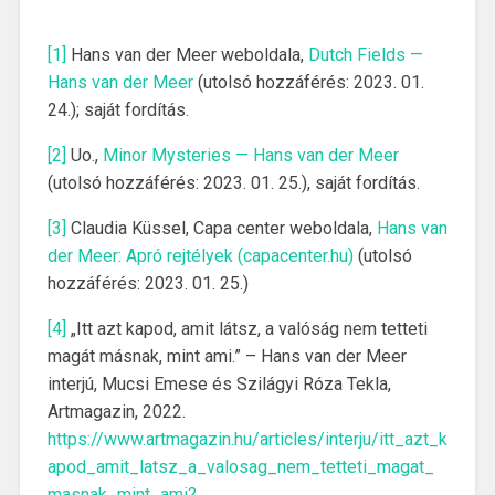
[1]
Hans van der Meer weboldala,
Dutch Fields —
Hans van der Meer
(utolsó hozzáférés: 2023. 01.
24.); saját fordítás.
[2]
Uo.,
Minor Mysteries — Hans van der Meer
(utolsó hozzáférés: 2023. 01. 25.), saját fordítás.
[3]
Claudia Küssel, Capa center weboldala,
Hans van
der Meer: Apró rejtélyek (capacenter.hu)
(utolsó
hozzáférés: 2023. 01. 25.)
[4]
„Itt azt kapod, amit látsz, a valóság nem tetteti
magát másnak, mint ami.” – Hans van der Meer
interjú, Mucsi Emese és Szilágyi Róza Tekla,
Artmagazin, 2022.
https://www.artmagazin.hu/articles/interju/itt_azt_k
apod_amit_latsz_a_valosag_nem_tetteti_magat_
masnak_mint_ami?