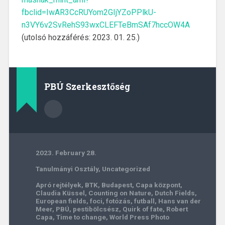
fbclid=IwAR3CcRUYom2GIjYZoPPlkU-
n3VY6v2SvRehS93wxCLEFTeBmSAf7hccOW4A
(utolsó hozzáférés: 2023. 01. 25.)
PBÚ Szerkesztőség
2023. February 28.
Tanulmányi Osztály
,
Uncategorized
Apró rejtélyek
,
BTK
,
Budapest
,
Capa központ
,
Claudia Küssel
,
Counting on Nature
,
Dutch Fields
,
European fields
,
foci
,
fotózás
,
futball
,
Hans van der
Meer
,
PBÚ
,
pestibölcsész
,
Quirk of fate
,
Robert
Capa
,
Time to change
,
World Press Photo