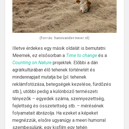
(forrás: hansvandermeer.nl)
Illetve érdekes egy másik oldalát is bemutatni
Meernek, ez elsősorban a
Time to change
és a
Counting on Nature
projektek. Előbbi a dán
agrárkultúrában élő tehenek történetét és
mindennapjait mutatja be (pl. tehenek
reklámfotózása, betegségek kezelése, fürdőzés
stb.), utóbbi pedig a különböző természeti
tényezők – egyedek száma, szennyezettség,
fejlettség és összetettség stb. – mérésének
folyamatait ábrázolja. Ha ezeket a képeket
megnézzük, elsőre ugyanúgy a meeri humorral
szembesülünk; egy kisfilm egy tehén