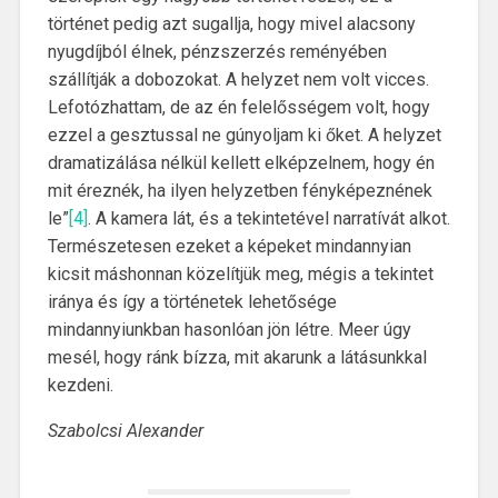
történet pedig azt sugallja, hogy mivel alacsony
nyugdíjból élnek, pénzszerzés reményében
szállítják a dobozokat. A helyzet nem volt vicces.
Lefotózhattam, de az én felelősségem volt, hogy
ezzel a gesztussal ne gúnyoljam ki őket. A helyzet
dramatizálása nélkül kellett elképzelnem, hogy én
mit éreznék, ha ilyen helyzetben fényképeznének
le”
[4]
. A kamera lát, és a tekintetével narratívát alkot.
Természetesen ezeket a képeket mindannyian
kicsit máshonnan közelítjük meg, mégis a tekintet
iránya és így a történetek lehetősége
mindannyiunkban hasonlóan jön létre. Meer úgy
mesél, hogy ránk bízza, mit akarunk a látásunkkal
kezdeni.
Szabolcsi Alexander