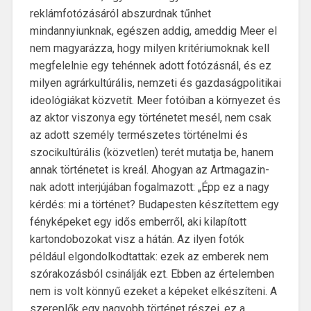
reklámfotózásáról abszurdnak tűnhet
mindannyiunknak, egészen addig, ameddig Meer el
nem magyarázza, hogy milyen kritériumoknak kell
megfelelnie egy tehénnek adott fotózásnál, és ez
milyen agrárkultúrális, nemzeti és gazdaságpolitikai
ideológiákat közvetít. Meer fotóiban a környezet és
az aktor viszonya egy történetet mesél, nem csak
az adott személy természetes történelmi és
szocikultúrális (közvetlen) terét mutatja be, hanem
annak történetet is kreál. Ahogyan az Artmagazin-
nak adott interjújában fogalmazott: „Épp ez a nagy
kérdés: mi a történet? Budapesten készítettem egy
fényképeket egy idős emberről, aki kilapított
kartondobozokat visz a hátán. Az ilyen fotók
például elgondolkodtattak: ezek az emberek nem
szórakozásból csinálják ezt. Ebben az értelemben
nem is volt könnyű ezeket a képeket elkészíteni. A
szereplők egy nagyobb történet részei, ez a