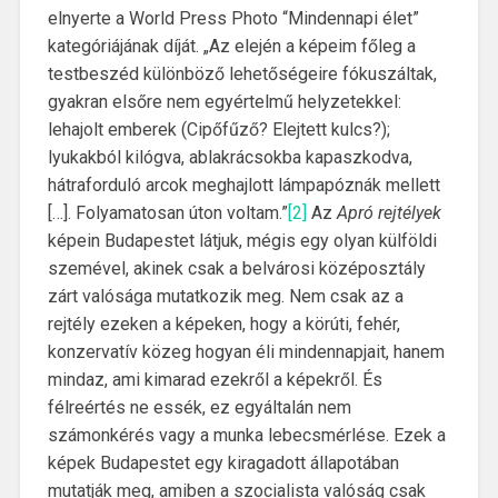
elnyerte a World Press Photo “Mindennapi élet”
kategóriájának díját. „Az elején a képeim főleg a
testbeszéd különböző lehetőségeire fókuszáltak,
gyakran elsőre nem egyértelmű helyzetekkel:
lehajolt emberek (Cipőfűző? Elejtett kulcs?);
lyukakból kilógva, ablakrácsokba kapaszkodva,
hátraforduló arcok meghajlott lámpapóznák mellett
[…]. Folyamatosan úton voltam.”
[2]
Az
Apró rejtélyek
képein Budapestet látjuk, mégis egy olyan külföldi
szemével, akinek csak a belvárosi középosztály
zárt valósága mutatkozik meg. Nem csak az a
rejtély ezeken a képeken, hogy a körúti, fehér,
konzervatív közeg hogyan éli mindennapjait, hanem
mindaz, ami kimarad ezekről a képekről. És
félreértés ne essék, ez egyáltalán nem
számonkérés vagy a munka lebecsmérlése. Ezek a
képek Budapestet egy kiragadott állapotában
mutatják meg, amiben a szocialista valóság csak