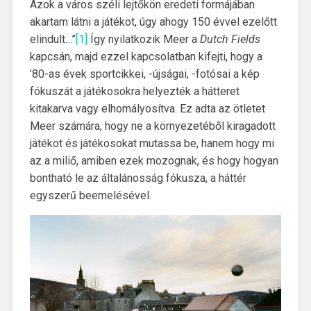
Azok a város széli lejtőkön eredeti formájában
akartam látni a játékot, úgy ahogy 150 évvel ezelőtt
elindult…”
[1]
Így nyilatkozik Meer a
Dutch Fields
kapcsán, majd ezzel kapcsolatban kifejti, hogy a
’80-as évek sportcikkei, -újságai, -fotósai a kép
fókuszát a játékosokra helyezték a hátteret
kitakarva vagy elhomályosítva. Ez adta az ötletet
Meer számára, hogy ne a környezetéből kiragadott
játékot és játékosokat mutassa be, hanem hogy mi
az a miliő, amiben ezek mozognak, és hogy hogyan
bontható le az általánosság fókusza, a háttér
egyszerű beemelésével.