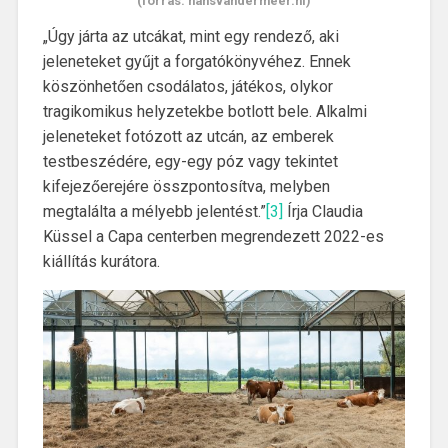
(forrás: hansvandermeer.nl)
„Úgy járta az utcákat, mint egy rendező, aki
jeleneteket gyűjt a forgatókönyvéhez. Ennek
köszönhetően csodálatos, játékos, olykor
tragikomikus helyzetekbe botlott bele. Alkalmi
jeleneteket fotózott az utcán, az emberek
testbeszédére, egy-egy póz vagy tekintet
kifejezőerejére összpontosítva, melyben
megtalálta a mélyebb jelentést.”
[3]
Írja Claudia
Küssel a Capa centerben megrendezett 2022-es
kiállítás kurátora.