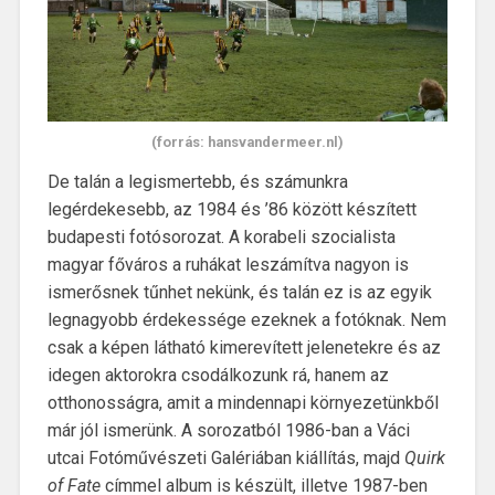
(forrás: hansvandermeer.nl)
De talán a legismertebb, és számunkra
legérdekesebb, az 1984 és ’86 között készített
budapesti fotósorozat. A korabeli szocialista
magyar főváros a ruhákat leszámítva nagyon is
ismerősnek tűnhet nekünk, és talán ez is az egyik
legnagyobb érdekessége ezeknek a fotóknak. Nem
csak a képen látható kimerevített jelenetekre és az
idegen aktorokra csodálkozunk rá, hanem az
otthonosságra, amit a mindennapi környezetünkből
már jól ismerünk. A sorozatból 1986-ban a Váci
utcai Fotóművészeti Galériában kiállítás, majd
Quirk
of Fate
címmel album is készült, illetve 1987-ben