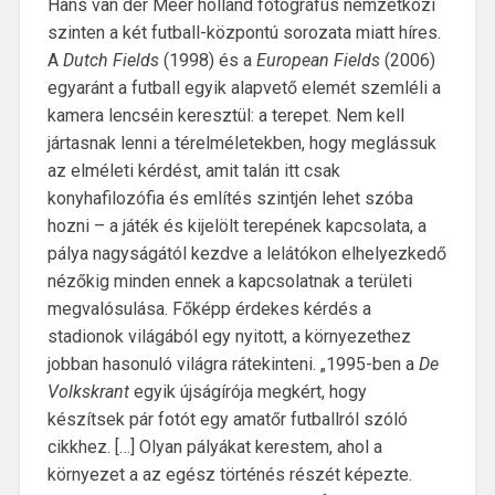
Hans van der Meer holland fotográfus nemzetközi
szinten a két futball-központú sorozata miatt híres.
A
Dutch Fields
(1998) és a
European Fields
(2006)
egyaránt a futball egyik alapvető elemét szemléli a
kamera lencséin keresztül: a terepet. Nem kell
jártasnak lenni a térelméletekben, hogy meglássuk
az elméleti kérdést, amit talán itt csak
konyhafilozófia és említés szintjén lehet szóba
hozni – a játék és kijelölt terepének kapcsolata, a
pálya nagyságától kezdve a lelátókon elhelyezkedő
nézőkig minden ennek a kapcsolatnak a területi
megvalósulása. Főképp érdekes kérdés a
stadionok világából egy nyitott, a környezethez
jobban hasonuló világra rátekinteni. „1995-ben a
De
Volkskrant
egyik újságírója megkért, hogy
készítsek pár fotót egy amatőr futballról szóló
cikkhez. […] Olyan pályákat kerestem, ahol a
környezet a az egész történés részét képezte.