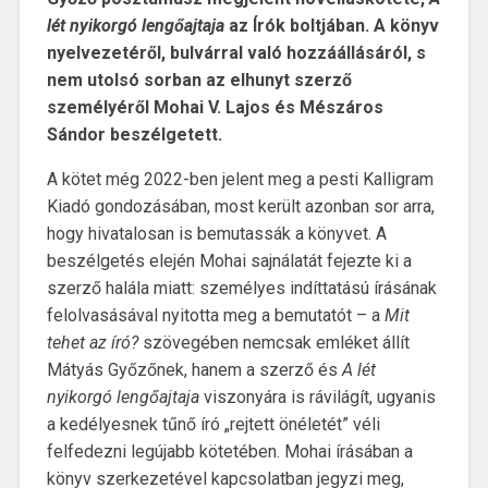
lét nyikorgó lengőajtaja
az Írók boltjában. A könyv
nyelvezetéről, bulvárral való hozzáállásáról, s
nem utolsó sorban az elhunyt szerző
személyéről Mohai V. Lajos és Mészáros
Sándor beszélgetett.
A kötet még 2022-ben jelent meg a pesti Kalligram
Kiadó gondozásában, most került azonban sor arra,
hogy hivatalosan is bemutassák a könyvet. A
beszélgetés elején Mohai sajnálatát fejezte ki a
szerző halála miatt: személyes indíttatású írásának
felolvasásával nyitotta meg a bemutatót – a
Mit
tehet az író?
szövegében nemcsak emléket állít
Mátyás Győzőnek, hanem a szerző és
A lét
nyikorgó lengőajtaja
viszonyára is rávilágít, ugyanis
a kedélyesnek tűnő író „rejtett önéletét” véli
felfedezni legújabb kötetében. Mohai írásában a
könyv szerkezetével kapcsolatban jegyzi meg,