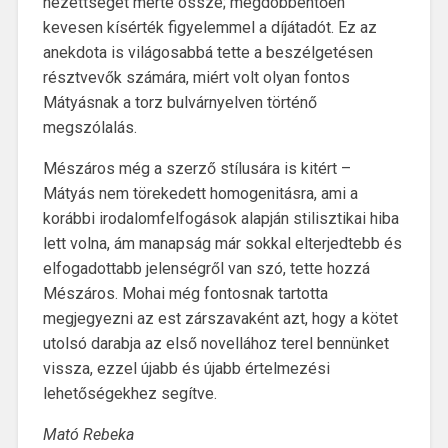
nézettségét mérte össze; megdöbbentően
kevesen kísérték figyelemmel a díjátadót. Ez az
anekdota is világosabbá tette a beszélgetésen
résztvevők számára, miért volt olyan fontos
Mátyásnak a torz bulvárnyelven történő
megszólalás.
Mészáros még a szerző stílusára is kitért –
Mátyás nem törekedett homogenitásra, ami a
korábbi irodalomfelfogások alapján stilisztikai hiba
lett volna, ám manapság már sokkal elterjedtebb és
elfogadottabb jelenségről van szó, tette hozzá
Mészáros. Mohai még fontosnak tartotta
megjegyezni az est zárszavaként azt, hogy a kötet
utolsó darabja az első novellához terel bennünket
vissza, ezzel újabb és újabb értelmezési
lehetőségekhez segítve.
Mató Rebeka