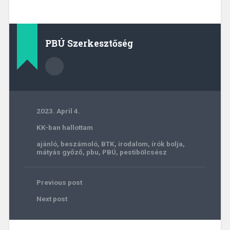
PBÚ Szerkesztőség
2023. April 4.
KK-ban hallottam
ajánló
,
beszámoló
,
BTK
,
irodalom
,
írók bolja
,
mátyás győző
,
pbu
,
PBÚ
,
pestibölcsész
Previous post
Next post