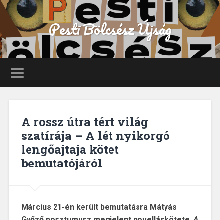
Pesti Bölcsész Újság
A rossz útra tért világ
szatírája – A lét nyikorgó
lengőajtaja kötet
bemutatójáról
Március 21-én került bemutatásra Mátyás
Győző posztumusz megjelent novelláskötete,
A