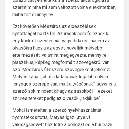
ábrázolását emelte ki, s a szerző állásfoglalása
szerint mintha mi sem változott volna e tekintetben,
hiába telt el annyi év.
Ezt követően Mészáros az elbeszélések
nyitottságát hozta fel. Az írások nem fejeznek ki
egy konkrét szentenciát vagy didaxist, hanem az
olvasókra hagyja az egyes novellák mélyebb
értelmezését, valamint megjegyezte, mennyire
plasztikus, képileg megformált szövegekről van
szó. Mészáros filmszerű szövegekként jellemzi
Mátyás írásait, ahol a láttatásnak legalább olyan
lényeges szerepe van, mint a „vágásnak”, ugyanis a
szerző sok mindent kihagy az írásokból – ezeket
az üres tereket pedig az olvasók „lakják be”.
Mohai ismételten a szerző nyelvhasználatát
nyomatékosította, Mátyás igazi „nyelvi
valóságshow-t” hoz létre a bohózat és a burleszk