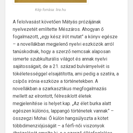
Kép forrása: lira.hu
A felolvasást követően Mátyás prózájának
nyelvezetét említette Mészáros. Ahogyan ő
fogalmazott, „egy kész írót mutat” a könyv egésze
– a novellákban megjelenő nyelvi eszközök arról
tanúskodnak, hogy a szerző nemcsak alaposan
ismerte szubkulturális világot és annak nyelvi
sajátosságait, de a 21. század bulvárnyelvét is
tökéletességgel elsajátította, ami pedig a szatíra, a
csípős irónia eszköze a történetekben. A
novellákban a szarkasztikus megfogalmazás
mellett az elrontott, félresiklott életek
megjelenítése is helyet kap. „Az élet burka alatt
egészen különös, lappangó történetek vannak” –
összegzi Mohai. Ő külön hangsúlyozta a kötet
többdimenziójúságát – a férfi-női viszonyok