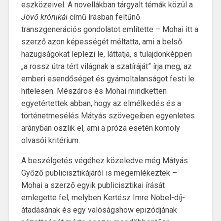
eszközeivel. A novellákban tárgyalt témák közül a
Jövő krónikái
című írásban feltűnő
transzgenerációs gondolatot említette – Mohai itt a
szerző azon képességét méltatta, ami a belső
hazugságokat leplezi le, láttatja, s tulajdonképpen
„a rossz útra tért világnak a szatíráját” írja meg, az
emberi esendőséget és gyámoltalanságot festi le
hitelesen. Mészáros és Mohai mindketten
egyetértettek abban, hogy az elmélkedés és a
történetmesélés Mátyás szövegeiben egyenletes
arányban oszlik el, ami a próza esetén komoly
olvasói kritérium.
A beszélgetés végéhez közeledve még Mátyás
Győző publicisztikájáról is megemlékeztek –
Mohai a szerző egyik publicisztikai írását
emlegette fel, melyben Kertész Imre Nobel-díj-
átadásának és egy valóságshow epizódjának