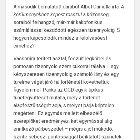
A második bemutatott darabot Albel Daniella írta.
A
körülményekhez képest rosszul
a közönség
soraiból felhangzó, már-már kakofonikus
számlálással kezdődött egészen tizennyolcig. S
hogyan kapcsolódik mindez a felolvasóest
címéhez?
Vacsorára terített asztal, feszült légkörrel és
pontosan tizennyolc szem cukorral tálalva – egy
kényszeresen tizennyolcig számoló lány és egy
türelme végét járó fiú történetét követhettük
figyelemmel. Panka az OCD egyik tipikus
tünetegyüttesét mutatja, mely a történet
alapfeszültségét adja, s melyet párja képtelen
megérteni. Ez egymás mellett elbeszélő
szereplőket eredményez, két egymással alig
érintkező párbeszédet – mégis a jól működő,
szinte sebészi pontossággal beiktatott szünetek