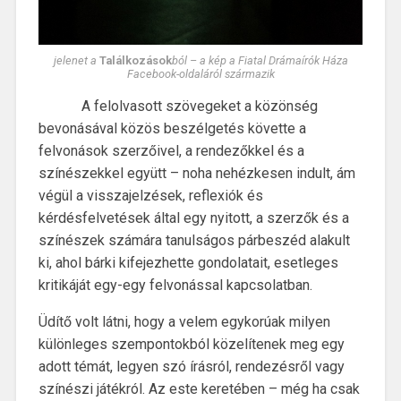
jelenet a
Találkozások
ból – a kép a Fiatal Drámaírók Háza
Facebook-oldaláról származik
A felolvasott szövegeket a közönség
bevonásával közös beszélgetés követte a
felvonások szerzőivel, a rendezőkkel és a
színészekkel együtt – noha nehézkesen indult, ám
végül a visszajelzések, reflexiók és
kérdésfelvetések által egy nyitott, a szerzők és a
színészek számára tanulságos párbeszéd alakult
ki, ahol bárki kifejezhette gondolatait, esetleges
kritikáját egy-egy felvonással kapcsolatban.
Üdítő volt látni, hogy a velem egykorúak milyen
különleges szempontokból közelítenek meg egy
adott témát, legyen szó írásról, rendezésről vagy
színészi játékról. Az este keretében – még ha csak