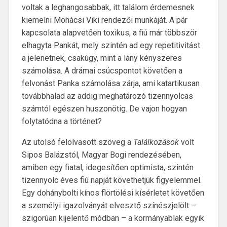
voltak a leghangosabbak, itt találom érdemesnek
kiemelni Mohácsi Viki rendezői munkáját. A pár
kapcsolata alapvetően toxikus, a fiú már többször
elhagyta Pankát, mely szintén ad egy repetitivitást
a jelenetnek, csakúgy, mint a lány kényszeres
számolása. A drámai csúcspontot követően a
felvonást Panka számolása zárja, ami katartikusan
továbbhalad az addig meghatározó tizennyolcas
számtól egészen huszonötig. De vajon hogyan
folytatódna a történet?
Az utolsó felolvasott szöveg a
Találkozások
volt
Sipos Balázstól, Magyar Bogi rendezésében,
amiben egy fiatal, idegesítően optimista, szintén
tizennyolc éves fiú napját követhetjük figyelemmel.
Egy dohánybolti kínos flörtölési kísérletet követően
a személyi igazolványát elvesztő színészjelölt –
szigorúan kijelentő módban – a kormányablak egyik