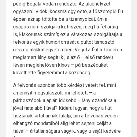
pedig Begala Vodan rendezte. Az alaphelyzet
egyszerű: vidéki kocsma egy este, a főszereplő fiú
éppen aznap töltötte be a tizennyolcat, ám a
csapos nem szolgálja ki, hiszen, még ha fél óráig
is, kiskorúnak számít; ez a várakozás szolgáltatja a
felvonás egyik humorforrását a pultot támasztó
részeg alakkal egyetemben. Végül a fiút a Tinderen
megismert lány segíti ki, s az ő – első randevú
lévén meglehetősen kínos – párbeszédüket
követhette figyelemmel a közönség.
A felvonás azonban több kérdést vetett fel, mint
amennyit megválaszolt: mi lehetett – a
párbeszédek alapján idősebb – lány szándéka a
jóval fiatalabb fiúval? Kiderül ugyan, hogy a fiút
tisztának, ártatlannak találja, ám a felvonás végén
elhangzó mondatából alig lehet sejteni célját a
fiúval – ártatlanságára vágyik, vagy a saját kedvére