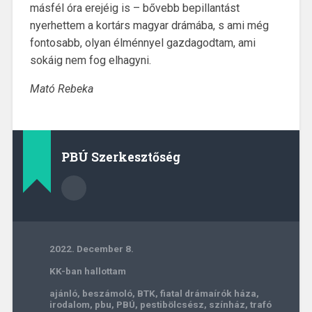
másfél óra erejéig is – bővebb bepillantást
nyerhettem a kortárs magyar drámába, s ami még
fontosabb, olyan élménnyel gazdagodtam, ami
sokáig nem fog elhagyni.
Mató Rebeka
PBÚ Szerkesztőség
2022. December 8.
KK-ban hallottam
ajánló
,
beszámoló
,
BTK
,
fiatal drámaírók háza
,
irodalom
,
pbu
,
PBÚ
,
pestibölcsész
,
színház
,
trafó