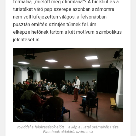
formálná, „mielőtt még elromlana”? A bicikliút és a
turistákat váró pap szerepe azonban számomra
nem volt kifejezetten világos, a felvonásban
pusztán említés szintjén tűnnek fel, ám
elképzelhetőnek tartom a két motívum szimbolikus
jelentését is.
röviddel a felolvasások előtt – a kép a Fiatal Drámaírók Háza
Facebook-oldaláról származik