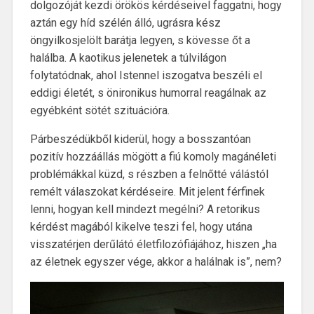
dolgozóját kezdi örökös kérdéseivel faggatni, hogy
aztán egy híd szélén álló, ugrásra kész
öngyilkosjelölt barátja legyen, s kövesse őt a
halálba. A kaotikus jelenetek a túlvilágon
folytatódnak, ahol Istennel iszogatva beszéli el
eddigi életét, s önironikus humorral reagálnak az
egyébként sötét szituációra.
Párbeszédükből kiderül, hogy a bosszantóan
pozitív hozzáállás mögött a fiú komoly magánéleti
problémákkal küzd, s részben a felnőtté válástól
remélt válaszokat kérdéseire. Mit jelent férfinek
lenni, hogyan kell mindezt megélni? A retorikus
kérdést magából kikelve teszi fel, hogy utána
visszatérjen derűlátó életfilozófiájához, hiszen „ha
az életnek egyszer vége, akkor a halálnak is”, nem?