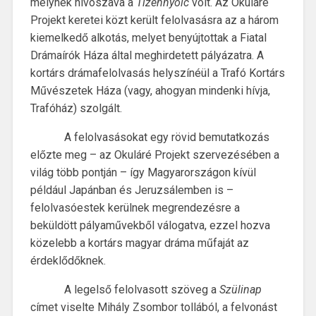
melynek hívószava a
Tizennyolc
volt. Az Okuláré
Projekt keretei közt került felolvasásra az a három
kiemelkedő alkotás, melyet benyújtottak a Fiatal
Drámaírók Háza által meghirdetett pályázatra. A
kortárs drámafelolvasás helyszínéül a Trafó Kortárs
Művészetek Háza (vagy, ahogyan mindenki hívja,
Trafóház) szolgált.
A felolvasásokat egy rövid bemutatkozás
előzte meg – az Okuláré Projekt szervezésében a
világ több pontján – így Magyarországon kívül
például Japánban és Jeruzsálemben is –
felolvasóestek kerülnek megrendezésre a
beküldött pályaművekből válogatva, ezzel hozva
közelebb a kortárs magyar dráma műfaját az
érdeklődőknek.
A legelső felolvasott szöveg a
Szülinap
címet viselte Mihály Zsombor tollából, a felvonást