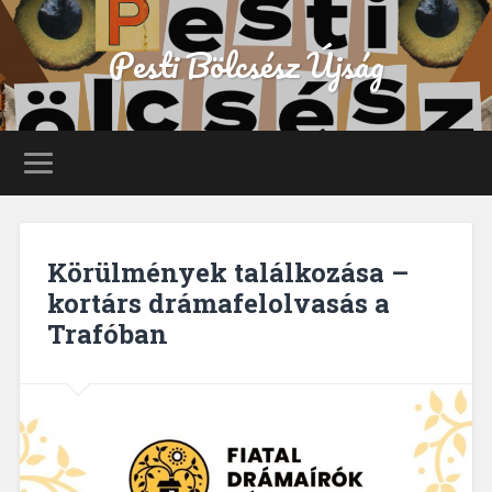
Pesti Bölcsész Újság
Körülmények találkozása –
kortárs drámafelolvasás a
Trafóban