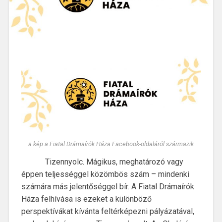
a kép a Fiatal Drámaírók Háza Facebook-oldaláról származik
Tizennyolc. Mágikus, meghatározó vagy
éppen teljességgel közömbös szám – mindenki
számára más jelentőséggel bír. A Fiatal Drámaírók
Háza felhívása is ezeket a különböző
perspektívákat kívánta feltérképezni pályázatával,