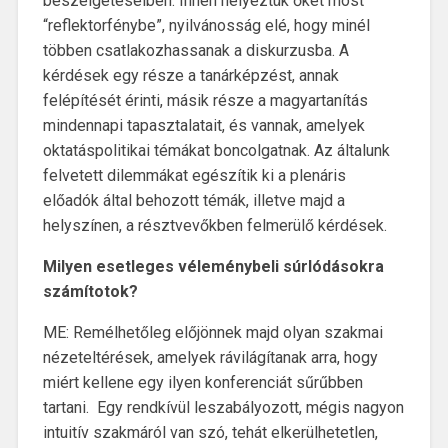
beszélgetéseiben. Innen helyeztük őket most
“reflektorfénybe”, nyilvánosság elé, hogy minél
többen csatlakozhassanak a diskurzusba. A
kérdések egy része a tanárképzést, annak
felépítését érinti, másik része a magyartanítás
mindennapi tapasztalatait, és vannak, amelyek
oktatáspolitikai témákat boncolgatnak. Az általunk
felvetett dilemmákat egészítik ki a plenáris
előadók által behozott témák, illetve majd a
helyszínen, a résztvevőkben felmerülő kérdések.
Milyen esetleges véleménybeli súrlódásokra
számítotok?
ME: Remélhetőleg előjönnek majd olyan szakmai
nézeteltérések, amelyek rávilágítanak arra, hogy
miért kellene egy ilyen konferenciát sűrűbben
tartani. Egy rendkívül leszabályozott, mégis nagyon
intuitív szakmáról van szó, tehát elkerülhetetlen,