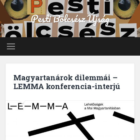
Pesti Bölcsész Újság
Magyartanárok dilemmái –
LEMMA konferencia-interjú