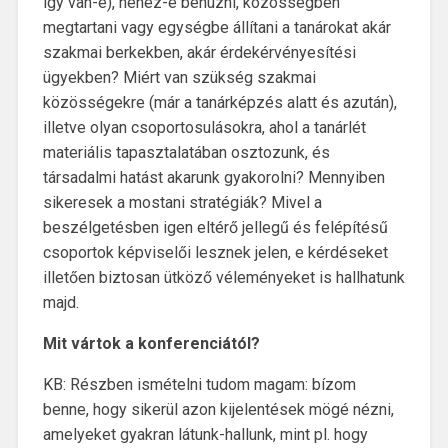
így van-e), nehéz-e behúzni, közösségben
megtartani vagy egységbe állítani a tanárokat akár
szakmai berkekben, akár érdekérvényesítési
ügyekben? Miért van szükség szakmai
közösségekre (már a tanárképzés alatt és azután),
illetve olyan csoportosulásokra, ahol a tanárlét
materiális tapasztalatában osztozunk, és
társadalmi hatást akarunk gyakorolni? Mennyiben
sikeresek a mostani stratégiák? Mivel a
beszélgetésben igen eltérő jellegű és felépítésű
csoportok képviselői lesznek jelen, e kérdéseket
illetően biztosan ütköző véleményeket is hallhatunk
majd.
Mit vártok a konferenciától?
KB: Részben ismételni tudom magam: bízom
benne, hogy sikerül azon kijelentések mögé nézni,
amelyeket gyakran látunk-hallunk, mint pl. hogy