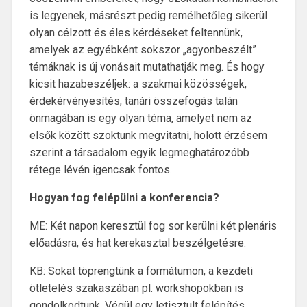
is legyenek, másrészt pedig remélhetőleg sikerül
olyan célzott és éles kérdéseket feltennünk,
amelyek az egyébként sokszor „agyonbeszélt”
témáknak is új vonásait mutathatják meg. És hogy
kicsit hazabeszéljek: a szakmai közösségek,
érdekérvényesítés, tanári összefogás talán
önmagában is egy olyan téma, amelyet nem az
elsők között szoktunk megvitatni, holott érzésem
szerint a társadalom egyik legmeghatározóbb
rétege lévén igencsak fontos.
Hogyan fog felépülni a konferencia?
ME: Két napon keresztül fog sor kerülni két plenáris
előadásra, és hat kerekasztal beszélgetésre.
KB: Sokat töprengtünk a formátumon, a kezdeti
ötletelés szakaszában pl. workshopokban is
gondolkodtunk. Végül egy letisztult felépítés