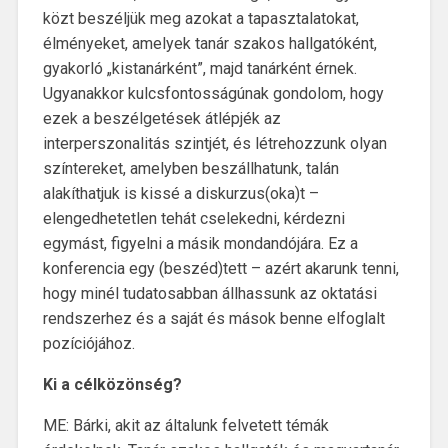
közt beszéljük meg azokat a tapasztalatokat,
élményeket, amelyek tanár szakos hallgatóként,
gyakorló „kistanárként”, majd tanárként érnek.
Ugyanakkor kulcsfontosságúnak gondolom, hogy
ezek a beszélgetések átlépjék az
interperszonalitás szintjét, és létrehozzunk olyan
színtereket, amelyben beszállhatunk, talán
alakíthatjuk is kissé a diskurzus(oka)t –
elengedhetetlen tehát cselekedni, kérdezni
egymást, figyelni a másik mondandójára. Ez a
konferencia egy (beszéd)tett – azért akarunk tenni,
hogy minél tudatosabban állhassunk az oktatási
rendszerhez és a saját és mások benne elfoglalt
pozíciójához.
Ki a célközönség?
ME: Bárki, akit az általunk felvetett témák