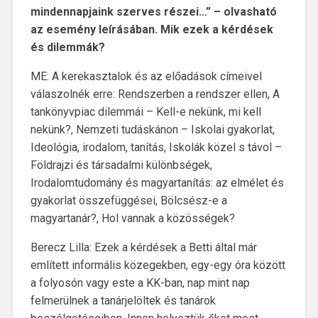
mindennapjaink szerves részei…” – olvasható
az esemény leírásában. Mik ezek a kérdések
és dilemmák?
ME: A kerekasztalok és az előadások címeivel
válaszolnék erre: Rendszerben a rendszer ellen, A
tankönyvpiac dilemmái – Kell-e nekünk, mi kell
nekünk?, Nemzeti tudáskánon – Iskolai gyakorlat,
Ideológia, irodalom, tanítás, Iskolák közel s távol –
Földrajzi és társadalmi különbségek,
Irodalomtudomány és magyartanítás: az elmélet és
gyakorlat összefüggései, Bölcsész-e a
magyartanár?, Hol vannak a közösségek?
Berecz Lilla: Ezek a kérdések a Betti által már
említett informális közegekben, egy-egy óra között
a folyosón vagy este a KK-ban, nap mint nap
felmerülnek a tanárjelöltek és tanárok