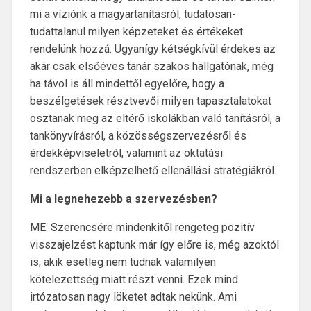
mi a víziónk a magyartanításról, tudatosan-
tudattalanul milyen képzeteket és értékeket
rendelünk hozzá. Ugyanígy kétségkívül érdekes az
akár csak elsőéves tanár szakos hallgatónak, még
ha távol is áll mindettől egyelőre, hogy a
beszélgetések résztvevői milyen tapasztalatokat
osztanak meg az eltérő iskolákban való tanításról, a
tankönyvírásról, a közösségszervezésről és
érdekképviseletről, valamint az oktatási
rendszerben elképzelhető ellenállási stratégiákról.
Mi a legnehezebb a szervezésben?
ME: Szerencsére mindenkitől rengeteg pozitív
visszajelzést kaptunk már így előre is, még azoktól
is, akik esetleg nem tudnak valamilyen
kötelezettség miatt részt venni. Ezek mind
irtózatosan nagy löketet adtak nekünk. Ami