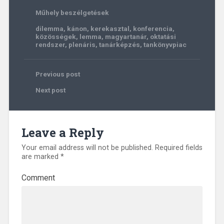
Műhely beszélgetések
dilemma
,
kánon
,
kerekasztal
,
konferencia
,
közösségek
,
lemma
,
magyartanár
,
oktatási
rendszer
,
plenáris
,
tanárképzés
,
tankönyvpiac
Previous post
Next post
Leave a Reply
Your email address will not be published.
Required fields
are marked
*
Comment