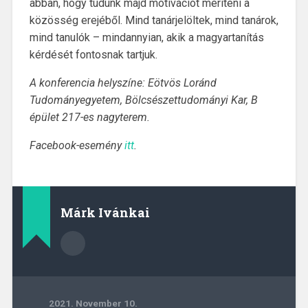
abban, hogy tudunk majd motivációt meríteni a
közösség erejéből. Mind tanárjelöltek, mind tanárok,
mind tanulók – mindannyian, akik a magyartanítás
kérdését fontosnak tartjuk.
A konferencia helyszíne: Eötvös Loránd
Tudományegyetem, Bölcsészettudományi Kar, B
épület 217-es nagyterem.
Facebook-esemény
itt
.
Márk Ivánkai
2021. November 10.