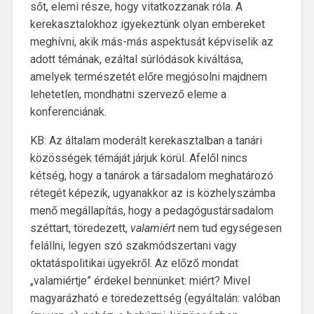
sőt, elemi része, hogy vitatkozzanak róla. A
kerekasztalokhoz igyekeztünk olyan embereket
meghívni, akik más-más aspektusát képviselik az
adott témának, ezáltal súrlódások kiváltása,
amelyek természetét előre megjósolni majdnem
lehetetlen, mondhatni szervező eleme a
konferenciának.
KB: Az általam moderált kerekasztalban a tanári
közösségek témáját járjuk körül. Afelől nincs
kétség, hogy a tanárok a társadalom meghatározó
rétegét képezik, ugyanakkor az is közhelyszámba
menő megállapítás, hogy a pedagógustársadalom
széttart, töredezett,
valamiért
nem tud egységesen
felállni, legyen szó szakmódszertani vagy
oktatáspolitikai ügyekről. Az előző mondat
„valamiértje” érdekel bennünket: miért? Mivel
magyarázható e töredezettség (egyáltalán: valóban