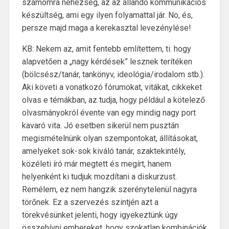
számomra nehézség, az az állandó kommunikációs
készültség, ami egy ilyen folyamattal jár. No, és,
persze majd maga a kerekasztal levezénylése!
KB: Nekem az, amit fentebb említettem, ti. hogy
alapvetően a „nagy kérdések” lesznek terítéken
(bölcsész/tanár, tankönyv, ideológia/irodalom stb.).
Aki követi a vonatkozó fórumokat, vitákat, cikkeket
olvas e témákban, az tudja, hogy például a kötelező
olvasmányokról évente van egy mindig nagy port
kavaró vita. Jó esetben sikerül nem pusztán
megismételnünk olyan szempontokat, állításokat,
amelyeket sok-sok kiváló tanár, szaktekintély,
közéleti író már megtett és megírt, hanem
helyenként ki tudjuk mozdítani a diskurzust.
Remélem, ez nem hangzik szerénytelenül nagyra
törőnek. Ez a szervezés szintjén azt a
törekvésünket jelenti, hogy igyekeztünk úgy
összehívni embereket, hogy szokatlan kombinációk