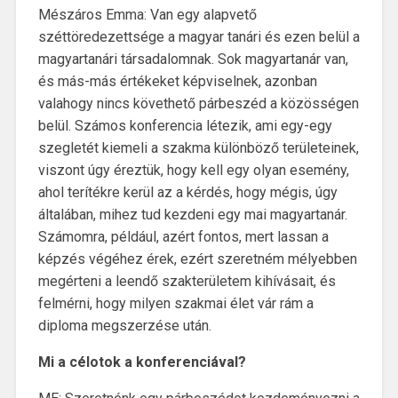
Mészáros Emma: Van egy alapvető
széttöredezettsége a magyar tanári és ezen belül a
magyartanári társadalomnak. Sok magyartanár van,
és más-más értékeket képviselnek, azonban
valahogy nincs követhető párbeszéd a közösségen
belül. Számos konferencia létezik, ami egy-egy
szegletét kiemeli a szakma különböző területeinek,
viszont úgy éreztük, hogy kell egy olyan esemény,
ahol terítékre kerül az a kérdés, hogy mégis, úgy
általában, mihez tud kezdeni egy mai magyartanár.
Számomra, például, azért fontos, mert lassan a
képzés végéhez érek, ezért szeretném mélyebben
megérteni a leendő szakterületem kihívásait, és
felmérni, hogy milyen szakmai élet vár rám a
diploma megszerzése után.
Mi a célotok a konferenciával?