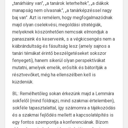
„tanárhiány van”, „a tanárok leterheltek”, „a diákok
manapság nem olvasnak”, „a tanárképzéssel nagy
baj van”. Azt is remélem, hogy megfogalmazódnak
majd olyan cselekvési, megoldási stratégiák,
melyeknek köszönhetően nemcsak elmondjuk a
panaszaink és keserveink, s a végkicsengés nem a
kiábrándultság és fásultság lesz (amely sajnos a
tanári témákat érintő beszélgetéseket sokszor
fenyegeti), hanem sikerül olyan perspektívákat
mutatni, amelyek emelik, erősítik és bátorítják a
résztvevőket, még ha ellenszélben kell is
küzdeniük.
BL: Remélhetőleg sokan érkezünk majd a Lemmára
sokfelől (mind földrajzi, mind szakmai értelemben),
sokféle tapasztalattal, így számomra a tájékozódás
és a szakmai fejlődés mellett a kapcsolatépítés is
egy fontos szempontja a konferenciának. Bízom