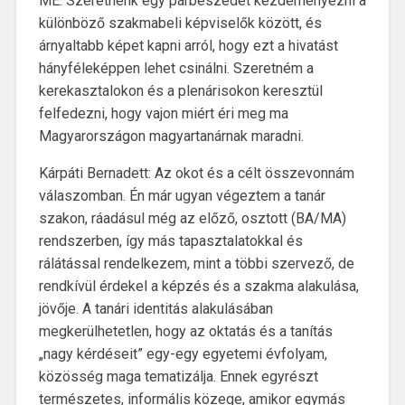
ME: Szeretnénk egy párbeszédet kezdeményezni a
különböző szakmabeli képviselők között, és
árnyaltabb képet kapni arról, hogy ezt a hivatást
hányféleképpen lehet csinálni. Szeretném a
kerekasztalokon és a plenárisokon keresztül
felfedezni, hogy vajon miért éri meg ma
Magyarországon magyartanárnak maradni.
Kárpáti Bernadett: Az okot és a célt összevonnám
válaszomban. Én már ugyan végeztem a tanár
szakon, ráadásul még az előző, osztott (BA/MA)
rendszerben, így más tapasztalatokkal és
rálátással rendelkezem, mint a többi szervező, de
rendkívül érdekel a képzés és a szakma alakulása,
jövője. A tanári identitás alakulásában
megkerülhetetlen, hogy az oktatás és a tanítás
„nagy kérdéseit” egy-egy egyetemi évfolyam,
közösség maga tematizálja. Ennek egyrészt
természetes, informális közege, amikor egymás