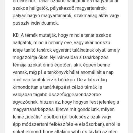
érdekelnek. Tanár szakos hallgatók és magyartanár
szakos hallgatók, pályakezdő magyartanárok,
pályaelhagyó magyartanárok, szakmailag aktív vagy
passzív individuumok.
KB: A témák mutatják, hogy mind a tanár szakos
hallgatók, mind a néhány éve, vagy akár hosszú
ideje tanító tanárok egyaránt találhatnak olyat, amely
megszólítja őket. Nyilvánvalóan a tanárképzés
témája azokat érinti égetően, akik éppen benne
vannak, míg pl. a tankönyvkínálat anomáliáit a nap
mint nap tanítók érzik bőrükön. De a látszólag
kimondottan a tanárképzést célzó témák is
valójában tágabb összefüggésrendszerbe
ágyazódnak, hiszen az, hogy hogyan fest jelenleg a
magyartanárképzés, illetve mit gondolunk, milyen
lenne „ideális” esetben (pl. bölcsész szak vagy
épp módszertani felkészítés-e elsősorban), arról is
sokat elmond, hogy általánosabb és távlati szinten